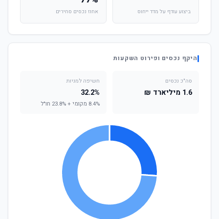
ביצוע עודף על מדד ייחוס
אחוז נכסים סחירים
היקף נכסים ופירוט השקעות
סה"כ נכסים
חשיפה למניות
1.6 מיליארד ₪
32.2%
8.4% מקומי + 23.8% חו"ל