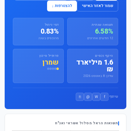
שמור לאזור האישי
להצטרפות ↓
תשואה שנתית
דמי ניהול
0.83%
6.58%
12 חודשים אחרונים
מהנכסים בשנה
היקף נכסים
פרופיל סיכון
1.6 מיליארד
שמרן
₪
עודכן: 8 באוגוסט 2026
⎘
@
W
f
שיתוף:
תשואות הראל מסלול אשראי ואג"ח