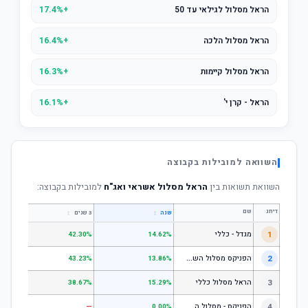
הראל מסלול לגילאי עד 50
+17.4%
הראל מסלול הלכה
+16.4%
הראל מסלול קיימות
+16.3%
הראל - קרן י'
+16.1%
השוואה למובילות בקבוצה
השוואת תשואות בין
הראל מסלול אשראי ואג"ח
למובילות בקבוצה:
דירוג
שם
↕
↕
שנה
3 שנים
5 שנים
1
מגדל - כללי
.28%
42.30%
14.62%
ה
פניקס מסלול השקעה כללי
2
.24%
43.23%
13.86%
3
הראל מסלול כללי
.72%
38.67%
15.29%
ה
פניקס - מסלול השקעה בניהול אישי
4
—
—
0.00%