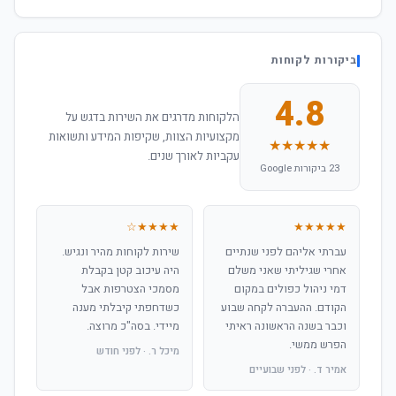
ביקורות לקוחות
4.8
הלקוחות מדרגים את השירות בדגש על
מקצועיות הצוות, שקיפות המידע ותשואות
★★★★★
עקביות לאורך שנים.
23 ביקורות Google
★★★★☆
★★★★★
עברתי אליהם לפני שנתיים
שירות לקוחות מהיר ונגיש.
אחרי שגיליתי שאני משלם
היה עיכוב קטן בקבלת
דמי ניהול כפולים במקום
מסמכי הצטרפות אבל
הקודם. ההעברה לקחה שבוע
כשדחפתי קיבלתי מענה
וכבר בשנה הראשונה ראיתי
מיידי. בסה"כ מרוצה.
הפרש ממשי.
מיכל ר. · לפני חודש
אמיר ד. · לפני שבועיים