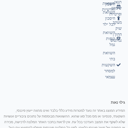
תנאי
תשואות
חיסכון
שימוש
חודשיות
השוואת
ופרטיות
חיסכון
מעקב
לכל ילד
שוק
השוואת
ההון |
קופות
גמלטופ
גמל
השוואת
בתי
השקעות
למסחר
עצמאי
גילוי נאות
המידע המוצג באתר זה נועד למטרות מידע כללי בלבד ואינו מהווה ייעוץ פיננסי,
השקעתי, פנסיוני או מס מכל סוג שהוא. ההשוואות מבוססות על נתונים ציבוריים ועשויות
שלא לשקף את המצב העדכני בכל עת. אין לראות בתכני האתר המלצה לרכישה, מכירה
או החזקה של מוצר פיננסי כלשהו. לפני כל החלטה פיננסית מומלץ להתייעץ עם בעל