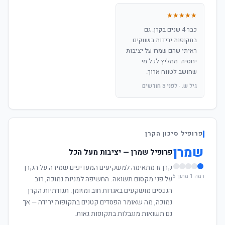
★★★★★
כבר 4 שנים בקרן. גם
בתקופות ירידות בשווקים
ראיתי שהם שמרו על יציבות
יחסית. ממליץ לכל מי
שחושב לטווח ארוך.
גיל ש. · לפני 3 חודשים
פרופיל סיכון הקרן
שמרן
פרופיל שמרן — יציבות מעל הכל
קרן זו מתאימה למשקיעים המעדיפים שמירה על הקרן
רמה 1 מתוך 5
על פני מקסום תשואה. החשיפה למניות נמוכה, רוב
הנכסים מושקעים באגרות חוב ומזומן. תנודתיות הקרן
נמוכה, מה שאומר הפסדים קטנים בתקופות ירידה — אך
גם תשואות מוגבלות בתקופות גאות.