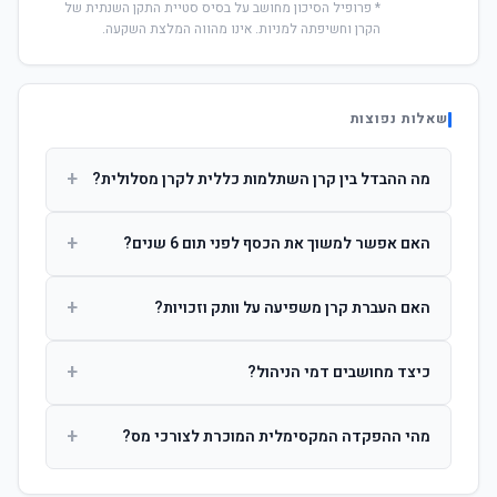
* פרופיל הסיכון מחושב על בסיס סטיית התקן השנתית של
הקרן וחשיפתה למניות. אינו מהווה המלצת השקעה.
שאלות נפוצות
+
מה ההבדל בין קרן השתלמות כללית לקרן מסלולית?
קרן כללית מנהלת את הכסף בפיזור רחב לפי שיקול דעת מנהל
+
האם אפשר למשוך את הכסף לפני תום 6 שנים?
ההשקעות. קרן מסלולית עוקבת אחרי מדד ספציפי ומאפשרת
לחוסך לבחור את רמת הסיכון בעצמו.
כן, אך משיכה לפני 6 שנות חברות תחויב במס הכנסה מלא על
+
האם העברת קרן משפיעה על וותק וזכויות?
הרווחים. לאחר 6 שנים ניתן למשוך פטור ממס עד לתקרה
הקבועה בחוק.
לא. העברת קרן בין חברות אינה מאפסת את ספירת שנות
+
כיצד מחושבים דמי הניהול?
החברות. הוותק ממשיך להיספר מיום ההפקדה הראשונה.
דמי הניהול נגבים כאחוז שנתי מהיתרה הצבורה. ניתן לנהל משא
+
מהי ההפקדה המקסימלית המוכרת לצורכי מס?
ומתן על שיעורם בעת הצטרפות.
לשכירים: המעסיק מפקיד עד 7.5% ממשכורת + 2.5% ניכוי