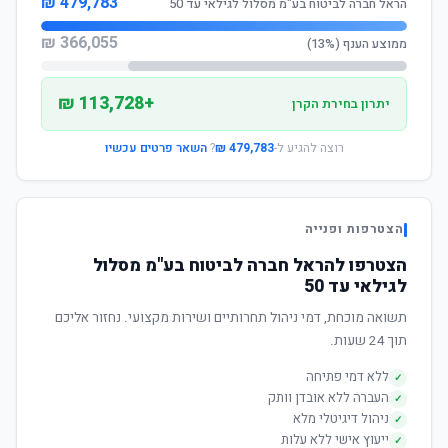
479,783 ₪
הראל חברה לביטוח בע"מ מסלול לגילאי עד 50
366,055 ₪
ממוצע הענף (13%)
+113,728 ₪
יתרון בחירת הקרן
רוצה להגיע ל-
479,783 ₪
?
השאר פרטים עכשיו
הצטרפות ופנייה
הצטרפו להראל חברה לביטוח בע"מ מסלול
לגילאי עד 50
תשואה מוכחת, דמי ניהול תחרותיים ושירות מקצועי. נחזור אליכם
תוך 24 שעות.
ללא דמי פתיחה
✓
העברה ללא אובדן וותק
✓
ניהול דיגיטלי מלא
✓
ייעוץ אישי ללא עלות
✓