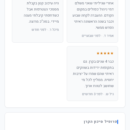
אחרי שגיליתי שאני משלם
היה עיכוב קטן בקבלת
דמי ניהול כפולים במקום
מסמכי הצטרפות אבל
הקודם. ההעברה לקחה שבוע
כשדחפתי קיבלתי מענה
וכבר בשנה הראשונה ראיתי
מיידי. בסה"כ מרוצה.
הפרש ממשי.
מיכל ר. · לפני חודש
אמיר ד. · לפני שבועיים
★★★★★
כבר 4 שנים בקרן. גם
בתקופות ירידות בשווקים
ראיתי שהם שמרו על יציבות
יחסית. ממליץ לכל מי
שחושב לטווח ארוך.
גיל ש. · לפני 3 חודשים
פרופיל סיכון הקרן