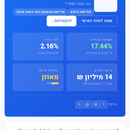
· מס' קופה: 11400
פוליסות חיסכון
פוליסות שהונפקו החל משנת 2004
שמור לאזור האישי
להצטרפות ↓
תשואה שנתית
דמי ניהול
2.16%
17.44%
12 חודשים אחרונים
מהנכסים בשנה
היקף נכסים
פרופיל סיכון
14 מיליון ₪
מאוזן
עודכן: 7 באוגוסט 2026
⎘
@
W
f
שיתוף: