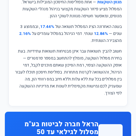
מגוון השקעות
— אחת מפוליסות החיסכון המובילות בישראל.
המסלול מציע פיזור השקעות מקצועי בניהול מנהלי השקעות
מנוסים, ומאפשר חשיפה מגוונת לשוקי ההון.
בשנה האחרונה הציג המסלול תשואה של
17.44%
, ובממוצע 3
שנים —
12.84%
שנתי. דמי הניהול במסלול עומדים על
2.16%
מהצבירה השנתית.
חשוב להבין: תשואות עבר אינן מבטיחות תשואות עתידיות. בעת
בחירת מסלול השקעה, מומלץ להתחשב במספר פרמטרים —
אופק ההשקעה הצפוי, רמת הסיכון שאתם מוכנים לקבל, דמי
הניהול, וההשוואה לקרנות מתחרות. בפוליסת חיסכון תוכלו לעבור
בין מסלולים בכל עת ללא עלות וללא חיוב במס רווחי הון, מה
שמעניק לכם גמישות מקסימלית לשנות את מדיניות ההשקעה
לפי הצורך.
הראל חברה לביטוח בע"מ
מסלול לגילאי עד 50