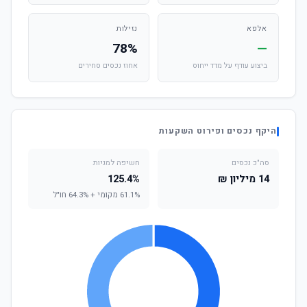
אלפא
נזילות
78%
—
ביצוע עודף על מדד ייחוס
אחוז נכסים סחירים
היקף נכסים ופירוט השקעות
סה"כ נכסים
חשיפה למניות
14 מיליון ₪
125.4%
61.1% מקומי + 64.3% חו"ל