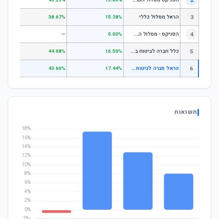
2
.24%
43.23%
13.86%
3
הראל מסלול כללי
.72%
38.67%
15.28%
ה
פניקס - מסלול השקעה בניהול אישי
4
—
—
0.00%
כ
לל חברה לביטוח בע"מ כללי
5
.07%
44.08%
16.50%
ה
ראל חברה לביטוח בע"מ מסלול לגילאי עד 50
6
.50%
43.66%
17.44%
תשואות