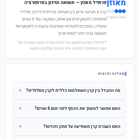
מאוזן
פרופיל מאוזן — תשואה וסיכון בפרופורציה
קרן זו מציעה איזון בין חשיפה מנייתית לרכיב סולידי.
רמה 3 מתוך 5
מתאימה למשקיעים עם אופק השקעה של 5 שנים
ומעלה, המוכנים לתנודות מסוימות בתמורה לפוטנציאל
תשואה גבוה יותר לטווח ארוך.
* פרופיל הסיכון מחושב על בסיס סטיית התקן השנתית של
הקרן וחשיפתה למניות. אינו מהווה המלצת השקעה.
שאלות נפוצות
+
מה ההבדל בין קרן השתלמות כללית לקרן מסלולית?
קרן כללית מנהלת את הכסף בפיזור רחב לפי שיקול דעת מנהל
+
האם אפשר למשוך את הכסף לפני תום 6 שנים?
ההשקעות. קרן מסלולית עוקבת אחרי מדד ספציפי ומאפשרת
לחוסך לבחור את רמת הסיכון בעצמו.
כן, אך משיכה לפני 6 שנות חברות תחויב במס הכנסה מלא על
+
האם העברת קרן משפיעה על וותק וזכויות?
הרווחים. לאחר 6 שנים ניתן למשוך פטור ממס עד לתקרה
הקבועה בחוק.
לא. העברת קרן בין חברות אינה מאפסת את ספירת שנות