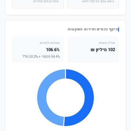
ביצוע עודף על מדד ייחוס
אחוז נכסים סחירים
היקף נכסים ופירוט השקעות
סה"כ נכסים
חשיפה למניות
102 מיליון ₪
106.6%
54.4% מקומי + 52.2% חו"ל