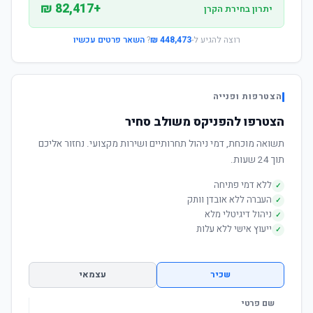
+82,417 ₪
יתרון בחירת הקרן
רוצה להגיע ל-
448,473 ₪
?
השאר פרטים עכשיו
הצטרפות ופנייה
הצטרפו להפניקס משולב סחיר
תשואה מוכחת, דמי ניהול תחרותיים ושירות מקצועי. נחזור אליכם
תוך 24 שעות.
ללא דמי פתיחה
✓
העברה ללא אובדן וותק
✓
ניהול דיגיטלי מלא
✓
ייעוץ אישי ללא עלות
✓
שכיר
עצמאי
שם פרטי