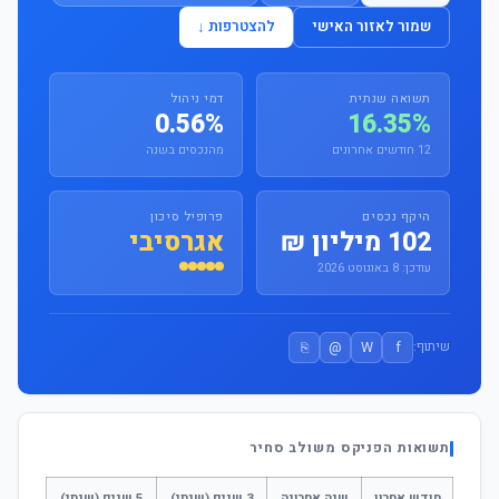
שמור לאזור האישי
להצטרפות ↓
תשואה שנתית
דמי ניהול
0.56%
16.35%
12 חודשים אחרונים
מהנכסים בשנה
היקף נכסים
פרופיל סיכון
102 מיליון ₪
אגרסיבי
עודכן: 8 באוגוסט 2026
⎘
@
W
f
שיתוף:
תשואות הפניקס משולב סחיר
חודש אחרון
שנה אחרונה
3 שנים (שנתי)
5 שנים (שנתי)