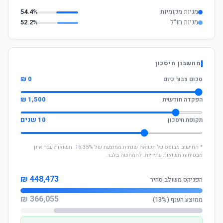
מניות מקומיות
54.4%
מניות חו"ל
52.2%
מחשבון חיסכון
0 ₪
סכום צבור כיום
1,500 ₪
הפקדה חודשית
10 שנים
תקופת חיסכון
* החישוב מבוסס על תשואה שנתית ממוצעת של 16.35%. תשואות עבר אינן
מבטיחות תשואות עתידיות. להמחשה בלבד.
448,473 ₪
הפניקס משולב סחיר
366,055 ₪
ממוצע הענף (13%)