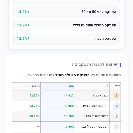
הפניקס לבני 50 עד 60
+14.2%
הפניקס מסלול השקעה כללי
+13.9%
הפניקס הלכה
+12.9%
השוואה למובילות בקבוצה
השוואת תשואות בין
הפניקס משולב סחיר
למובילות בקבוצה:
דירוג
שם
↕
↕
שנה
3 שנים
5 שנים
1
מגדל - כללי
.28%
42.30%
14.62%
ה
פניקס מסלול השקעה כללי
2
.24%
43.23%
13.86%
3
הראל מסלול כללי
.72%
38.67%
15.28%
ה
פניקס - מסלול השקעה בניהול אישי
4
—
—
0.00%