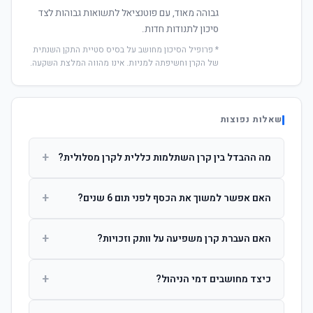
גבוהה מאוד, עם פוטנציאל לתשואות גבוהות לצד
סיכון לתנודות חדות.
* פרופיל הסיכון מחושב על בסיס סטיית התקן השנתית
של הקרן וחשיפתה למניות. אינו מהווה המלצת השקעה.
שאלות נפוצות
+
מה ההבדל בין קרן השתלמות כללית לקרן מסלולית?
קרן כללית מנהלת את הכסף בפיזור רחב לפי שיקול דעת מנהל
+
האם אפשר למשוך את הכסף לפני תום 6 שנים?
ההשקעות. קרן מסלולית עוקבת אחרי מדד ספציפי ומאפשרת
לחוסך לבחור את רמת הסיכון בעצמו.
כן, אך משיכה לפני 6 שנות חברות תחויב במס הכנסה מלא על
+
האם העברת קרן משפיעה על וותק וזכויות?
הרווחים. לאחר 6 שנים ניתן למשוך פטור ממס עד לתקרה
הקבועה בחוק.
לא. העברת קרן בין חברות אינה מאפסת את ספירת שנות
+
כיצד מחושבים דמי הניהול?
החברות. הוותק ממשיך להיספר מיום ההפקדה הראשונה.
דמי הניהול נגבים כאחוז שנתי מהיתרה הצבורה. ניתן לנהל משא