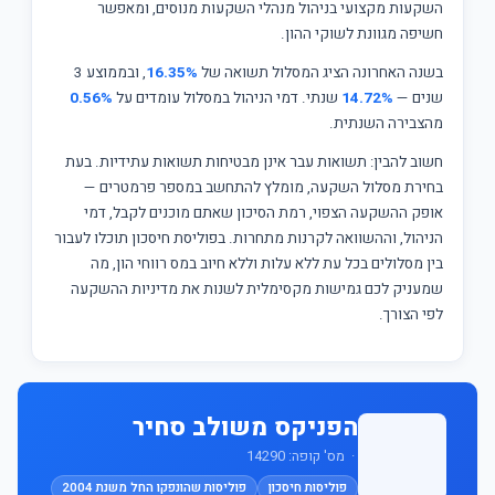
השקעות מקצועי בניהול מנהלי השקעות מנוסים, ומאפשר
חשיפה מגוונת לשוקי ההון.
בשנה האחרונה הציג המסלול תשואה של
16.35%
, ובממוצע 3
שנים —
14.72%
שנתי. דמי הניהול במסלול עומדים על
0.56%
מהצבירה השנתית.
חשוב להבין: תשואות עבר אינן מבטיחות תשואות עתידיות. בעת
בחירת מסלול השקעה, מומלץ להתחשב במספר פרמטרים —
אופק ההשקעה הצפוי, רמת הסיכון שאתם מוכנים לקבל, דמי
הניהול, וההשוואה לקרנות מתחרות. בפוליסת חיסכון תוכלו לעבור
בין מסלולים בכל עת ללא עלות וללא חיוב במס רווחי הון, מה
שמעניק לכם גמישות מקסימלית לשנות את מדיניות ההשקעה
לפי הצורך.
הפניקס משולב סחיר
· מס' קופה: 14290
פוליסות חיסכון
פוליסות שהונפקו החל משנת 2004