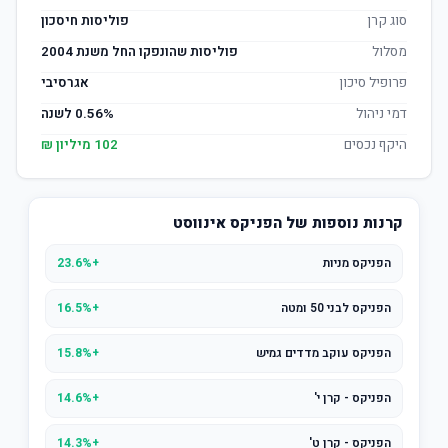
סוג קרן
פוליסות חיסכון
מסלול
פוליסות שהונפקו החל משנת 2004
פרופיל סיכון
אגרסיבי
דמי ניהול
0.56% לשנה
היקף נכסים
102 מיליון ₪
קרנות נוספות של הפניקס אינווסט
הפניקס מניות
+23.6%
הפניקס לבני 50 ומטה
+16.5%
הפניקס עוקב מדדים גמיש
+15.8%
הפניקס - קרן י'
+14.6%
הפניקס - קרן ט'
+14.3%