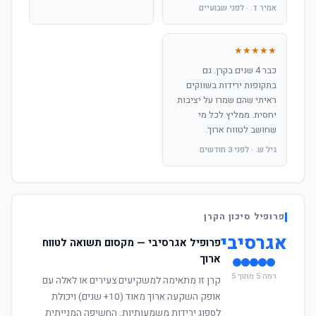
אמיר ד. · לפני שבועיים
★★★★★
כבר 4 שנים בקרן. גם
בתקופות ירידות בשווקים
ראיתי שהם שמרו על יציבות
יחסית. ממליץ לכל מי
שחושב לטווח ארוך.
גיל ש. · לפני 3 חודשים
פרופיל סיכון הקרן
אגרסיבי
פרופיל אגרסיבי — מקסום תשואה לטווח
ארוך
רמה 5 מתוך 5
קרן זו מתאימה למשקיעים צעירים או לאלה עם
אופק השקעה ארוך מאוד (10+ שנים) ויכולת
לספוג ירידות משמעותיות. החשיפה המנייתית