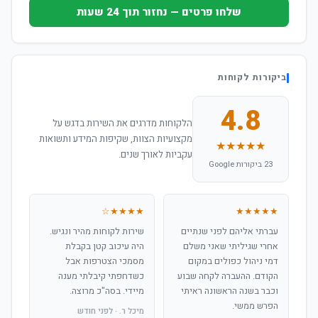
שלחו פרטים — נחזור תוך 24 שעות
ביקורות לקוחות
4.8
הלקוחות מדרגים את השירות בדגש על
מקצועיות הצוות, שקיפות המידע ותשואות
★★★★★
עקביות לאורך שנים.
23 ביקורות Google
★★★★☆
★★★★★
עברתי אליהם לפני שנתיים
שירות לקוחות מהיר ונגיש.
אחרי שגיליתי שאני משלם
היה עיכוב קטן בקבלת
דמי ניהול כפולים במקום
מסמכי הצטרפות אבל
הקודם. ההעברה לקחה שבוע
כשדחפתי קיבלתי מענה
וכבר בשנה הראשונה ראיתי
מיידי. בסה"כ מרוצה.
הפרש ממשי.
מיכל ר. · לפני חודש