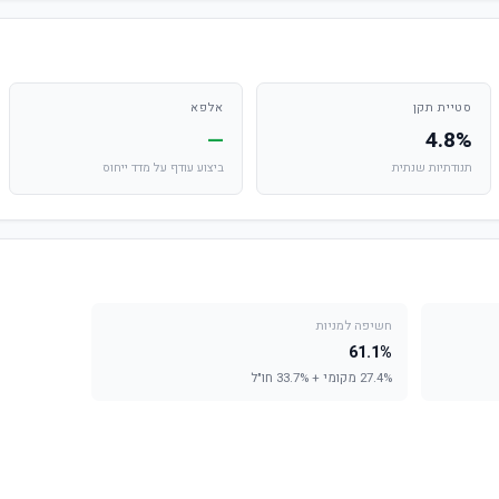
סטיית תקן
אלפא
—
4.8%
תנודתיות שנתית
ביצוע עודף על מדד ייחוס
חשיפה למניות
61.1%
27.4% מקומי + 33.7% חו"ל