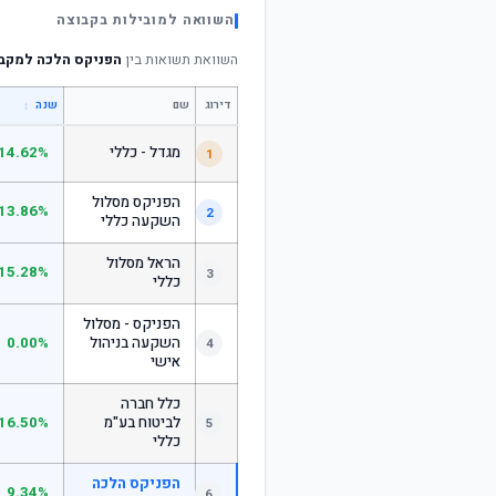
השוואה למובילות בקבוצה
השוואת תשואות בין
הפניקס הלכה למקב
דירוג
שם
↕
שנה
מגדל - כללי
14.62%
1
הפניקס מסלול
13.86%
2
השקעה כללי
הראל מסלול
15.28%
3
כללי
הפניקס - מסלול
השקעה בניהול
0.00%
4
אישי
כלל חברה
לביטוח בע"מ
16.50%
5
כללי
הפניקס הלכה
9.34%
6