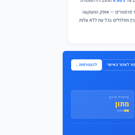
ם על
0.00%
מהצבירה השנתית.
התחבר / הצטרף
פר פרמטרים — אופק ההשקעה
 בין מסלולים בכל עת ללא עלות
ר לאזור האישי
להצטרפות ↓
פרופיל סיכון
מתון