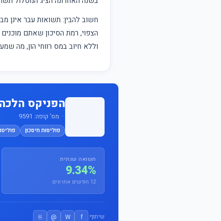
בשנה האחרונה הציג המסלול תש
חשוב להבין: תשואות עבר אינן 
הצפוי, רמת הסיכון שאתם מוכנים ל
וללא חיוב במס רווחי הון, מה שמ
הפניקס הלכה
· מס' קופה: 9591
פוליסות חיסכון
פוליסות
תשואה שנתית
9.34%
12 חודשים אחרונים
⎘
@
W
f
שיתוף: