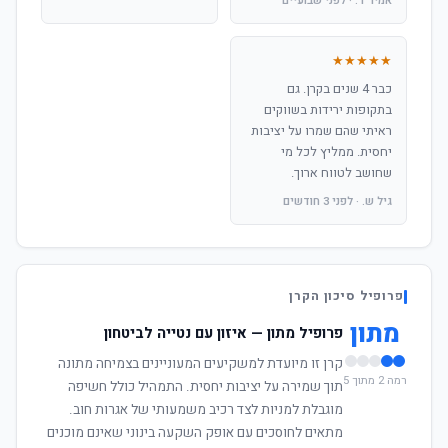
אמיר ד. · לפני שבועיים
★★★★★
כבר 4 שנים בקרן. גם
בתקופות ירידות בשווקים
ראיתי שהם שמרו על יציבות
יחסית. ממליץ לכל מי
שחושב לטווח ארוך.
גיל ש. · לפני 3 חודשים
פרופיל סיכון הקרן
מתון
פרופיל מתון — איזון עם נטייה לביטחון
קרן זו מיועדת למשקיעים המעוניינים בצמיחה מתונה
רמה 2 מתוך 5
תוך שמירה על יציבות יחסית. התמהיל כולל חשיפה
מוגבלת למניות לצד רכיב משמעותי של אגרות חוב.
מתאים לחוסכים עם אופק השקעה בינוני שאינם מוכנים