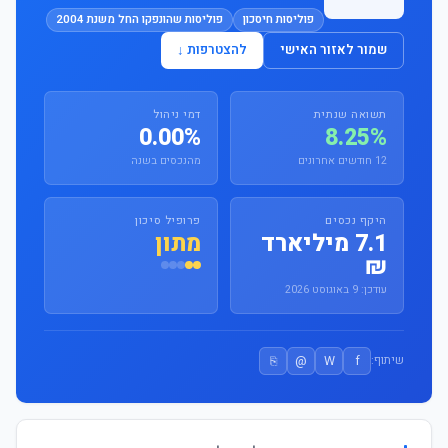
פוליסות חיסכון
פוליסות שהונפקו החל משנת 2004
שמור לאזור האישי
להצטרפות ↓
תשואה שנתית
דמי ניהול
0.00%
8.25%
12 חודשים אחרונים
מהנכסים בשנה
היקף נכסים
פרופיל סיכון
7.1 מיליארד
מתון
₪
עודכן: 9 באוגוסט 2026
⎘
@
W
f
שיתוף: