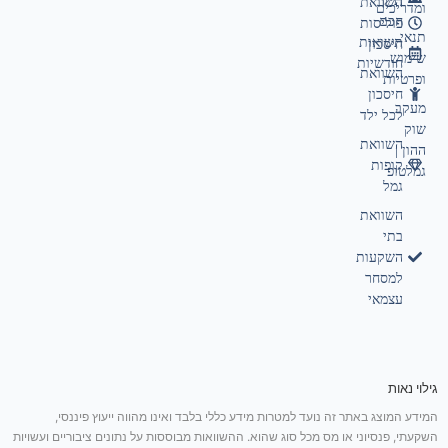
תיק
השוואת
ומדריכים
חכם
פוליסות
תנאי
תשואות
חיסכון
שימוש
חודשיות
השוואת
ופרטיות
חיסכון
מעקב
לכל ילד
שוק
השוואת
ההון |
קופות
גמלטופ
גמל
השוואת
בתי
השקעות
למסחר
עצמאי
גילוי נאות
המידע המוצג באתר זה נועד למטרות מידע כללי בלבד ואינו מהווה ייעוץ פיננסי,
השקעתי, פנסיוני או מס מכל סוג שהוא. ההשוואות מבוססות על נתונים ציבוריים ועשויות