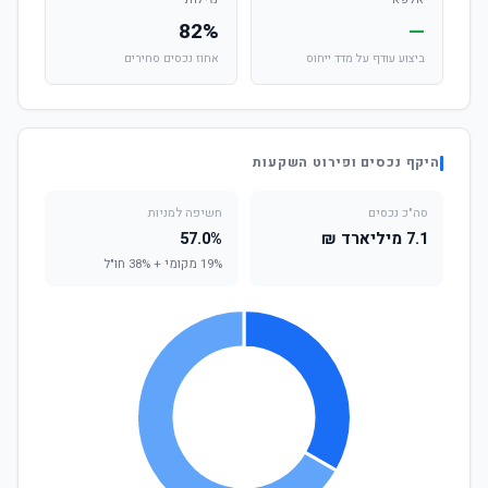
אלפא
נזילות
82%
—
ביצוע עודף על מדד ייחוס
אחוז נכסים סחירים
היקף נכסים ופירוט השקעות
סה"כ נכסים
חשיפה למניות
7.1 מיליארד ₪
57.0%
19% מקומי + 38% חו"ל