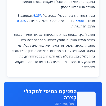
השקעות מקצועי בניהול מנהלי השקעות מנוסים, ומאפשר
חשיפה מגוונת לשוקי ההון.
בשנה האחרונה הציג המסלול תשואה של
8.25%
, ובממוצע 3
שנים —
7.90%
שנתי. דמי הניהול במסלול עומדים על
0.00%
מהצבירה השנתית.
חשוב להבין: תשואות עבר אינן מבטיחות תשואות עתידיות. בעת
בחירת מסלול השקעה, מומלץ להתחשב במספר פרמטרים —
אופק ההשקעה הצפוי, רמת הסיכון שאתם מוכנים לקבל, דמי
הניהול, וההשוואה לקרנות מתחרות. בפוליסת חיסכון תוכלו לעבור
בין מסלולים בכל עת ללא עלות וללא חיוב במס רווחי הון, מה
שמעניק לכם גמישות מקסימלית לשנות את מדיניות ההשקעה
לפי הצורך.
הפניקס בסיסי למקבלי
קצבה
· מס' קופה: 9587