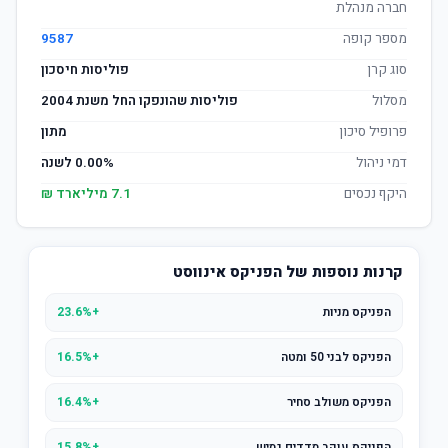
חברה מנהלת
מספר קופה
9587
סוג קרן
פוליסות חיסכון
מסלול
פוליסות שהונפקו החל משנת 2004
פרופיל סיכון
מתון
דמי ניהול
0.00% לשנה
היקף נכסים
7.1 מיליארד ₪
קרנות נוספות של הפניקס אינווסט
הפניקס מניות
+23.6%
הפניקס לבני 50 ומטה
+16.5%
הפניקס משולב סחיר
+16.4%
הפניקס עוקב מדדים גמיש
+15.8%