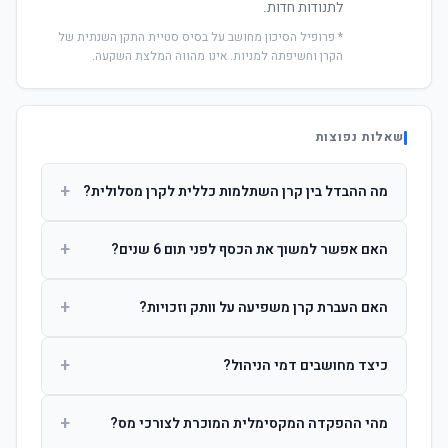
לתנודות חדות.
* פרופיל הסיכון מחושב על בסיס סטיית התקן השנתית של
הקרן וחשיפתה למניות. אינו מהווה המלצת השקעה.
שאלות נפוצות
+
מה ההבדל בין קרן השתלמות כללית לקרן מסלולית?
קרן כללית מנהלת את הכסף בפיזור רחב לפי שיקול דעת מנהל
+
האם אפשר למשוך את הכסף לפני תום 6 שנים?
ההשקעות. קרן מסלולית עוקבת אחרי מדד ספציפי ומאפשרת
לחוסך לבחור את רמת הסיכון בעצמו.
כן, אך משיכה לפני 6 שנות חברות תחויב במס הכנסה מלא על
+
האם העברת קרן משפיעה על וותק וזכויות?
הרווחים. לאחר 6 שנים ניתן למשוך פטור ממס עד לתקרה
הקבועה בחוק.
לא. העברת קרן בין חברות אינה מאפסת את ספירת שנות
+
כיצד מחושבים דמי הניהול?
החברות. הוותק ממשיך להיספר מיום ההפקדה הראשונה.
דמי הניהול נגבים כאחוז שנתי מהיתרה הצבורה. ניתן לנהל משא
+
מהי ההפקדה המקסימלית המוכרת לצורכי מס?
ומתן על שיעורם בעת הצטרפות.