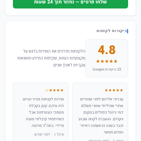
שלחו פרטים — נחזור תוך 24 שעות
ביקורות לקוחות
4.8
הלקוחות מדרגים את השירות בדגש על
מקצועיות הצוות, שקיפות המידע ותשואות
★★★★★
עקביות לאורך שנים.
23 ביקורות Google
★★★★☆
★★★★★
עברתי אליהם לפני שנתיים
שירות לקוחות מהיר ונגיש.
אחרי שגיליתי שאני משלם
היה עיכוב קטן בקבלת
דמי ניהול כפולים במקום
מסמכי הצטרפות אבל
הקודם. ההעברה לקחה שבוע
כשדחפתי קיבלתי מענה
וכבר בשנה הראשונה ראיתי
מיידי. בסה"כ מרוצה.
הפרש ממשי.
מיכל ר. · לפני חודש