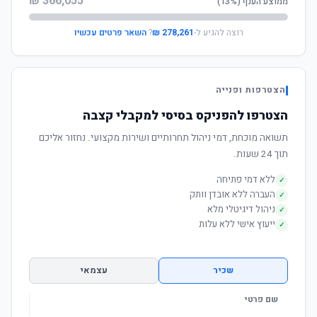
366,055 ₪
ממוצע הענף (13%)
רוצה להגיע ל-
278,261 ₪
?
השאר פרטים עכשיו
הצטרפות ופנייה
הצטרפו להפניקס בסיסי למקבלי קצבה
תשואה מוכחת, דמי ניהול תחרותיים ושירות מקצועי. נחזור אליכם
תוך 24 שעות.
ללא דמי פתיחה
✓
העברה ללא אובדן וותק
✓
ניהול דיגיטלי מלא
✓
ייעוץ אישי ללא עלות
✓
שכיר
עצמאי
שם פרטי