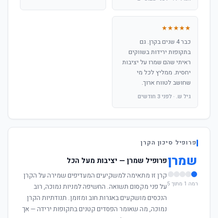
★★★★★
כבר 4 שנים בקרן. גם
בתקופות ירידות בשווקים
ראיתי שהם שמרו על יציבות
יחסית. ממליץ לכל מי
שחושב לטווח ארוך.
גיל ש. · לפני 3 חודשים
פרופיל סיכון הקרן
שמרן
פרופיל שמרן — יציבות מעל הכל
קרן זו מתאימה למשקיעים המעדיפים שמירה על הקרן
רמה 1 מתוך 5
על פני מקסום תשואה. החשיפה למניות נמוכה, רוב
הנכסים מושקעים באגרות חוב ומזומן. תנודתיות הקרן
נמוכה, מה שאומר הפסדים קטנים בתקופות ירידה — אך