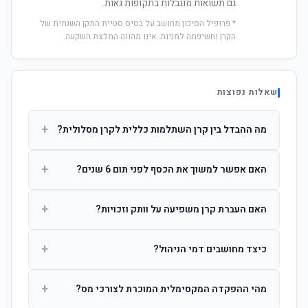
גם תשואות מוגבלות בתקופות גאות.
* פרופיל הסיכון מחושב על בסיס סטיית התקן השנתית של
הקרן וחשיפתה למניות. אינו מהווה המלצת השקעה.
שאלות נפוצות
+
מה ההבדל בין קרן השתלמות כללית לקרן מסלולית?
קרן כללית מנהלת את הכסף בפיזור רחב לפי שיקול דעת מנהל
+
האם אפשר למשוך את הכסף לפני תום 6 שנים?
ההשקעות. קרן מסלולית עוקבת אחרי מדד ספציפי ומאפשרת
לחוסך לבחור את רמת הסיכון בעצמו.
כן, אך משיכה לפני 6 שנות חברות תחויב במס הכנסה מלא על
+
האם העברת קרן משפיעה על וותק וזכויות?
הרווחים. לאחר 6 שנים ניתן למשוך פטור ממס עד לתקרה
הקבועה בחוק.
לא. העברת קרן בין חברות אינה מאפסת את ספירת שנות
+
כיצד מחושבים דמי הניהול?
החברות. הוותק ממשיך להיספר מיום ההפקדה הראשונה.
דמי הניהול נגבים כאחוז שנתי מהיתרה הצבורה. ניתן לנהל משא
+
מהי ההפקדה המקסימלית המוכרת לצורכי מס?
ומתן על שיעורם בעת הצטרפות.