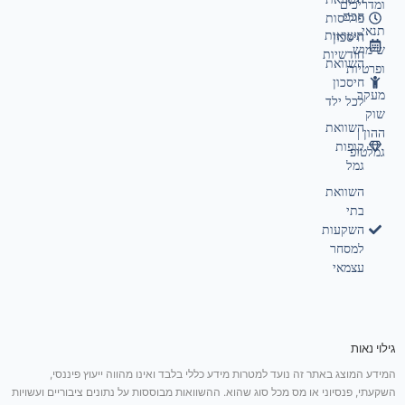
ומדריכים
חכם
פוליסות
תנאי
תשואות
חיסכון
שימוש
חודשיות
השוואת
ופרטיות
חיסכון
מעקב
לכל ילד
שוק
השוואת
ההון |
קופות
גמלטופ
גמל
השוואת
בתי
השקעות
למסחר
עצמאי
גילוי נאות
המידע המוצג באתר זה נועד למטרות מידע כללי בלבד ואינו מהווה ייעוץ פיננסי,
השקעתי, פנסיוני או מס מכל סוג שהוא. ההשוואות מבוססות על נתונים ציבוריים ועשויות