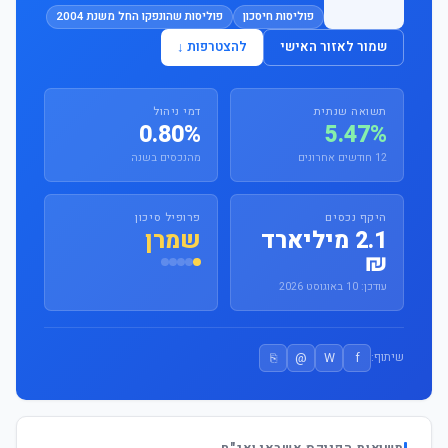
פוליסות חיסכון
פוליסות שהונפקו החל משנת 2004
שמור לאזור האישי
להצטרפות ↓
תשואה שנתית
דמי ניהול
0.80%
5.47%
12 חודשים אחרונים
מהנכסים בשנה
היקף נכסים
פרופיל סיכון
2.1 מיליארד
שמרן
₪
עודכן: 10 באוגוסט 2026
⎘
@
W
f
שיתוף: