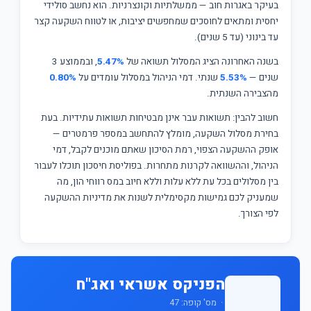
בעיקר באגרות חוב — ממשלתיות וקונצרניות. הוא נחשב סולידי
יחסית ומתאים לחוסכים שמחפשים יציבות, או לטווח השקעה קצר
עד בינוני (עד 5 שנים).
בשנה האחרונה הציג המסלול תשואה של
5.47%
, ובממוצע 3
שנים —
5.53%
שנתי. דמי הניהול במסלול עומדים על
0.80%
מהצבירה השנתית.
חשוב להבין: תשואות עבר אינן מבטיחות תשואות עתידיות. בעת
בחירת מסלול השקעה, מומלץ להתחשב במספר פרמטרים —
אופק ההשקעה הצפוי, רמת הסיכון שאתם מוכנים לקבל, דמי
הניהול, וההשוואה לקרנות מתחרות. בפוליסת חיסכון תוכלו לעבור
בין מסלולים בכל עת ללא עלות וללא חיוב במס רווחי הון, מה
שמעניק לכם גמישות מקסימלית לשנות את מדיניות ההשקעה
לפי הצורך.
הפניקס אשראי ואג"ח
· מס' קופה: 47