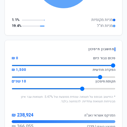
מניות מקומיות
1.1%
מניות חו"ל
19.4%
מחשבון חיסכון
0 ₪
סכום צבור כיום
1,500 ₪
הפקדה חודשית
10 שנים
תקופת חיסכון
* החישוב מבוסס על תשואה שנתית ממוצעת של 5.47%. תשואות עבר אינן
מבטיחות תשואות עתידיות. להמחשה בלבד.
238,924 ₪
הפניקס אשראי ואג"ח
366,055 ₪
ממוצע הענף (13%)