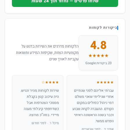
שלחו פרטים — נחזור תוך 24 שעות
ביקורות לקוחות
4.8
הלקוחות מדרגים את השירות בדגש על
מקצועיות הצוות, שקיפות המידע ותשואות
★★★★★
עקביות לאורך שנים.
23 ביקורות Google
★★★★☆
★★★★★
עברתי אליהם לפני שנתיים
שירות לקוחות מהיר ונגיש.
אחרי שגיליתי שאני משלם
היה עיכוב קטן בקבלת
דמי ניהול כפולים במקום
מסמכי הצטרפות אבל
הקודם. ההעברה לקחה שבוע
כשדחפתי קיבלתי מענה
וכבר בשנה הראשונה ראיתי
מיידי. בסה"כ מרוצה.
הפרש ממשי.
מיכל ר. · לפני חודש
אמיר ד. · לפני שבועיים