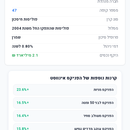
חברה מנהלת
מספר קופה
47
סוג קרן
פוליסות חיסכון
מסלול
פוליסות שהונפקו החל משנת 2004
פרופיל סיכון
שמרן
דמי ניהול
0.80% לשנה
היקף נכסים
2.1 מיליארד ₪
קרנות נוספות של הפניקס אינווסט
הפניקס מניות
+23.6%
הפניקס לבני 50 ומטה
+16.5%
הפניקס משולב סחיר
+16.4%
הפניקס עוקב מדדים גמיש
+15.8%