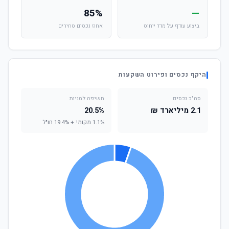
85%
—
ביצוע עודף על מדד ייחוס
אחוז נכסים סחירים
היקף נכסים ופירוט השקעות
סה"כ נכסים
חשיפה למניות
2.1 מיליארד ₪
20.5%
1.1% מקומי + 19.4% חו"ל