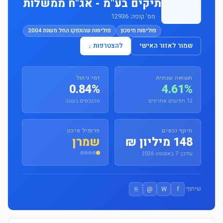
תיקים בע"מ - אג"ח ממשלות
· מס' קופה: 12936
פוליסות חיסכון
פוליסות שהונפקו החל משנת 2004
שמור לאזור האישי
להצטרפות ↓
תשואה שנתית
דמי ניהול
0.84%
4.61%
12 חודשים אחרונים
מהנכסים בשנה
היקף נכסים
פרופיל סיכון
148 מיליון ₪
שמרן
עודכן: 7 באוגוסט 2026
⎘
@
W
f
שיתוף: