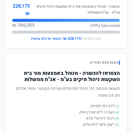
228,173
הכשרה - מנוהל באמצעות מור בית השקעות ניהול תיקים
בע"מ - אג"ח ממשלות
₪
366,055 ₪
ממוצע הענף (13%)
רוצה להגיע ל-
228,173 ₪
?
השאר פרטים עכשיו
הצטרפות ופנייה
הצטרפו להכשרה - מנוהל באמצעות מור בית
השקעות ניהול תיקים בע"מ - אג"ח ממשלות
תשואה מוכחת, דמי ניהול תחרותיים ושירות מקצועי. נחזור אליכם
תוך 24 שעות.
ללא דמי פתיחה
✓
העברה ללא אובדן וותק
✓
ניהול דיגיטלי מלא
✓
ייעוץ אישי ללא עלות
✓