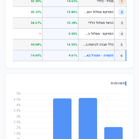
1
מגדל - כללי
.28%
42.30%
14.62%
ה
פניקס מסלול השקעה כללי
2
.24%
43.23%
13.86%
3
הראל מסלול כללי
.72%
38.67%
15.28%
ה
פניקס - מסלול השקעה בניהול אישי
4
—
—
0.00%
כ
לל חברה לביטוח בע"מ כללי
5
.07%
44.08%
16.50%
ה
כשרה - מנוהל באמצעות מור בית השקעות ניהול תיקים בע"מ - אג"ח ממשלות
6
.97%
14.60%
4.61%
תשואות