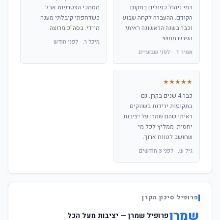
דמי ניהול כפולים במקום
מסמכי הצטרפות אבל
הקודם. ההעברה לקחה שבוע
כשדחפתי קיבלתי מענה
וכבר בשנה הראשונה ראיתי
מיידי. בסה"כ מרוצה.
הפרש ממשי.
מיכל ר. · לפני חודש
אמיר ד. · לפני שבועיים
★★★★★
כבר 4 שנים בקרן. גם
בתקופות ירידות בשווקים
ראיתי שהם שמרו על יציבות
יחסית. ממליץ לכל מי
שחושב לטווח ארוך.
גיל ש. · לפני 3 חודשים
פרופיל סיכון הקרן
שמרן
פרופיל שמרן — יציבות מעל הכל