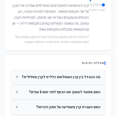
קרן זו מתאימה למשקיעים המעדיפים שמירה על הקרן
רמה 1 מתוך 5
על פני מקסום תשואה. החשיפה למניות נמוכה, רוב
הנכסים מושקעים באגרות חוב ומזומן. תנודתיות הקרן
נמוכה, מה שאומר הפסדים קטנים בתקופות ירידה — אך
גם תשואות מוגבלות בתקופות גאות.
* פרופיל הסיכון מחושב על בסיס סטיית התקן השנתית של
הקרן וחשיפתה למניות. אינו מהווה המלצת השקעה.
שאלות נפוצות
+
מה ההבדל בין קרן השתלמות כללית לקרן מסלולית?
קרן כללית מנהלת את הכסף בפיזור רחב לפי שיקול דעת מנהל
+
האם אפשר למשוך את הכסף לפני תום 6 שנים?
ההשקעות. קרן מסלולית עוקבת אחרי מדד ספציפי ומאפשרת
לחוסך לבחור את רמת הסיכון בעצמו.
כן, אך משיכה לפני 6 שנות חברות תחויב במס הכנסה מלא על
+
האם העברת קרן משפיעה על וותק וזכויות?
הרווחים. לאחר 6 שנים ניתן למשוך פטור ממס עד לתקרה
הקבועה בחוק.