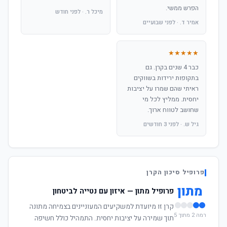
הפרש ממשי.
מיכל ר. · לפני חודש
אמיר ד. · לפני שבועיים
★★★★★
כבר 4 שנים בקרן. גם
בתקופות ירידות בשווקים
ראיתי שהם שמרו על יציבות
יחסית. ממליץ לכל מי
שחושב לטווח ארוך.
גיל ש. · לפני 3 חודשים
פרופיל סיכון הקרן
מתון
פרופיל מתון — איזון עם נטייה לביטחון
קרן זו מיועדת למשקיעים המעוניינים בצמיחה מתונה
רמה 2 מתוך 5
תוך שמירה על יציבות יחסית. התמהיל כולל חשיפה