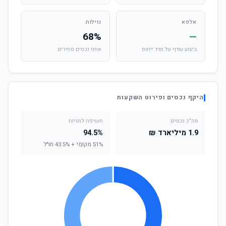
אלפא
נזילות
68%
—
ביצוע עודף על מדד ייחוס
אחוז נכסים סחירים
היקף נכסים ופירוט השקעות
סה"כ נכסים
חשיפה למניות
1.9 מיליארד ₪
94.5%
51% מקומי + 43.5% חו"ל