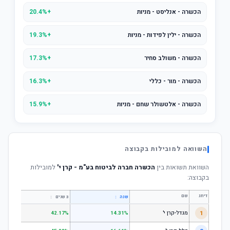
הכשרה - אנליסט - מניות
+20.4%
הכשרה - ילין לפידות - מניות
+19.3%
הכשרה - משולב סחיר
+17.3%
הכשרה - מור - כללי
+16.3%
הכשרה - אלטשולר שחם - מניות
+15.9%
השוואה למובילות בקבוצה
השוואת תשואות בין
הכשרה חברה לביטוח בע"מ - קרן י'
למובילות
בקבוצה:
דירוג
שם
↕
↕
שנה
3 שנים
5 שנים
1
מגדל-קרן י'
.74%
42.17%
14.31%