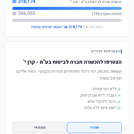
318,174 ₪
הכשרה חברה לביטוח בע"מ - קרן י'
366,055 ₪
ממוצע הענף (13%)
רוצה להגיע ל-
318,174 ₪
?
השאר פרטים עכשיו
הצטרפות ופנייה
הצטרפו להכשרה חברה לביטוח בע"מ - קרן י'
תשואה מוכחת, דמי ניהול תחרותיים ושירות מקצועי. נחזור אליכם
תוך 24 שעות.
ללא דמי פתיחה
✓
העברה ללא אובדן וותק
✓
ניהול דיגיטלי מלא
✓
ייעוץ אישי ללא עלות
✓
שכיר
עצמאי