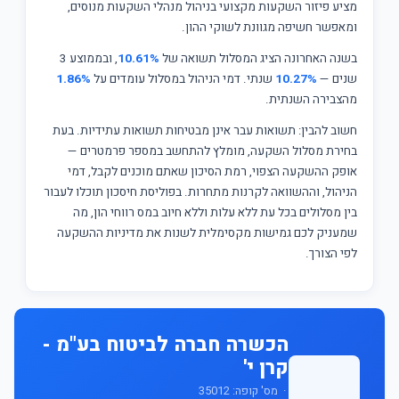
מציע פיזור השקעות מקצועי בניהול מנהלי השקעות מנוסים,
ומאפשר חשיפה מגוונת לשוקי ההון.
בשנה האחרונה הציג המסלול תשואה של
10.61%
, ובממוצע 3
שנים —
10.27%
שנתי. דמי הניהול במסלול עומדים על
1.86%
מהצבירה השנתית.
חשוב להבין: תשואות עבר אינן מבטיחות תשואות עתידיות. בעת
בחירת מסלול השקעה, מומלץ להתחשב במספר פרמטרים —
אופק ההשקעה הצפוי, רמת הסיכון שאתם מוכנים לקבל, דמי
הניהול, וההשוואה לקרנות מתחרות. בפוליסת חיסכון תוכלו לעבור
בין מסלולים בכל עת ללא עלות וללא חיוב במס רווחי הון, מה
שמעניק לכם גמישות מקסימלית לשנות את מדיניות ההשקעה
לפי הצורך.
הכשרה חברה לביטוח בע"מ -
קרן י'
· מס' קופה: 35012