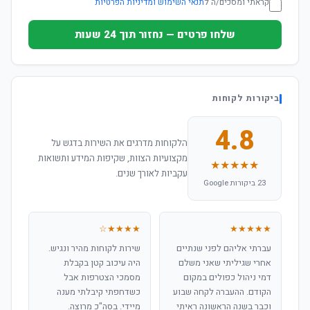
קראתי ומסכים/ה ל
תנאי השימוש ומדיניות הפרטיות
שלחו פרטים — נחזור תוך 24 שעות
ביקורות לקוחות
4.8
הלקוחות מדרגים את השירות בדגש על
מקצועיות הצוות, שקיפות המידע ותשואות
★★★★★
עקביות לאורך שנים.
23 ביקורות Google
★★★★☆
★★★★★
עברתי אליהם לפני שנתיים
שירות לקוחות מהיר ונגיש.
אחרי שגיליתי שאני משלם
היה עיכוב קטן בקבלת
דמי ניהול כפולים במקום
מסמכי הצטרפות אבל
הקודם. ההעברה לקחה שבוע
כשדחפתי קיבלתי מענה
וכבר בשנה הראשונה ראיתי
מיידי. בסה"כ מרוצה.