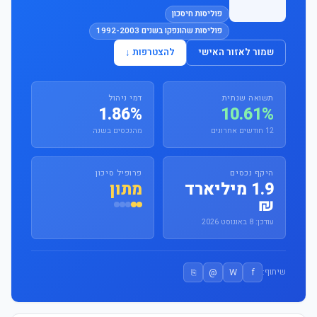
פוליסות חיסכון
פוליסות שהונפקו בשנים 1992-2003
שמור לאזור האישי
להצטרפות ↓
תשואה שנתית
דמי ניהול
1.86%
10.61%
12 חודשים אחרונים
מהנכסים בשנה
היקף נכסים
פרופיל סיכון
1.9 מיליארד
מתון
₪
עודכן: 8 באוגוסט 2026
⎘
@
W
f
שיתוף: