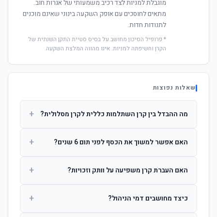
מוגבלת למניות לצד רכיב משמעותי של אגרות חוב.
מתאים לחוסכים עם אופק השקעה בינוני שאינם מוכנים
לתנודות חדות.
* פרופיל הסיכון מחושב על בסיס סטיית התקן השנתית של
הקרן וחשיפתה למניות. אינו מהווה המלצת השקעה.
שאלות נפוצות
+
מה ההבדל בין קרן השתלמות כללית לקרן מסלולית?
קרן כללית מנהלת את הכסף בפיזור רחב לפי שיקול דעת מנהל
+
האם אפשר למשוך את הכסף לפני תום 6 שנים?
ההשקעות. קרן מסלולית עוקבת אחרי מדד ספציפי ומאפשרת
לחוסך לבחור את רמת הסיכון בעצמו.
כן, אך משיכה לפני 6 שנות חברות תחויב במס הכנסה מלא על
+
האם העברת קרן משפיעה על וותק וזכויות?
הרווחים. לאחר 6 שנים ניתן למשוך פטור ממס עד לתקרה
הקבועה בחוק.
לא. העברת קרן בין חברות אינה מאפסת את ספירת שנות
+
כיצד מחושבים דמי הניהול?
החברות. הוותק ממשיך להיספר מיום ההפקדה הראשונה.