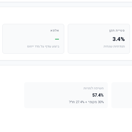
סטיית תקן
אלפא
—
3.4%
תנודתיות שנתית
ביצוע עודף על מדד ייחוס
חשיפה למניות
57.4%
30% מקומי + 27.4% חו"ל