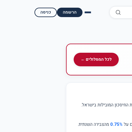
הרשמה
כניסה
השוואת קופות גמל
השוואת בתי השקעות למסחר עצמאי
מאמרים ומדריכים
לכל המסלולים ←
תשואות היסטוריות
מעקב שוק ההון | גמלטופ
תנאי שימוש
החיסכון המובילות בישראל.
אודות גמל טופ
ם על
0.75%
מהצבירה השנתית.