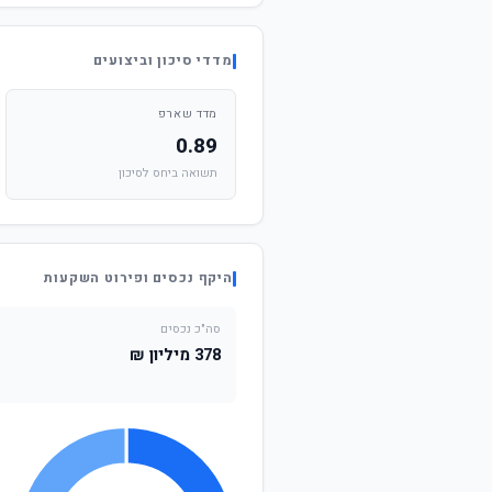
מדדי סיכון וביצועים
מדד שארפ
0.89
תשואה ביחס לסיכון
היקף נכסים ופירוט השקעות
סה"כ נכסים
378 מיליון ₪