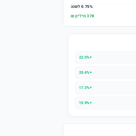
0.75% לשנה
378 מיליון ₪
+22.0%
+20.4%
+17.3%
+15.9%