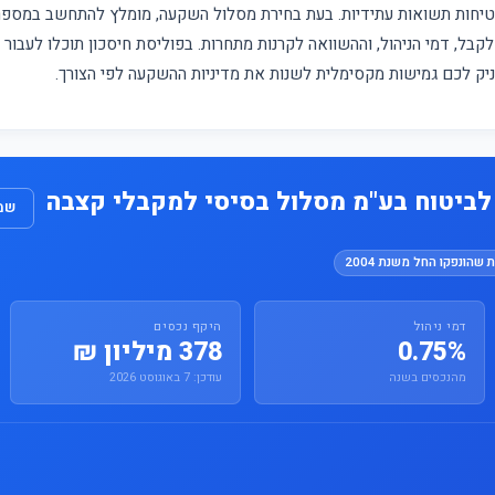
מבטיחות תשואות עתידיות. בעת בחירת מסלול השקעה, מומלץ להתחשב במס
קבל, דמי הניהול, וההשוואה לקרנות מתחרות. בפוליסת חיסכון תוכלו לעבור
עניק לכם גמישות מקסימלית לשנות את מדיניות ההשקעה לפי הצורך.
ביטוח בע"מ מסלול בסיסי למקבלי קצבה
שמו
 שהונפקו החל משנת 2004
דמי ניהול
היקף נכסים
0.75%
378 מיליון ₪
מהנכסים בשנה
עודכן: 7 באוגוסט 2026