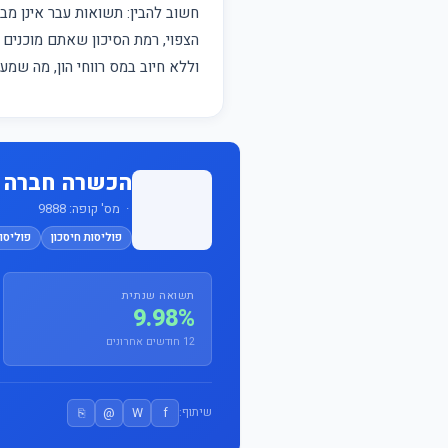
חשוב להבין: תשואות עבר אינן 
הצפוי, רמת הסיכון שאתם מוכנים ל
וללא חיוב במס רווחי הון, מה שמ
הכשרה חברה ל
· מס' קופה: 9888
פוליסות חיסכון
פוליסות
תשואה שנתית
9.98%
12 חודשים אחרונים
⎘
@
W
f
שיתוף: