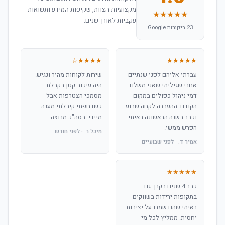
מקצועיות הצוות, שקיפות המידע ותשואות
★★★★★
עקביות לאורך שנים.
23 ביקורות Google
★★★★☆
★★★★★
עברתי אליהם לפני שנתיים
שירות לקוחות מהיר ונגיש.
אחרי שגיליתי שאני משלם
היה עיכוב קטן בקבלת
דמי ניהול כפולים במקום
מסמכי הצטרפות אבל
הקודם. ההעברה לקחה שבוע
כשדחפתי קיבלתי מענה
וכבר בשנה הראשונה ראיתי
מיידי. בסה"כ מרוצה.
הפרש ממשי.
מיכל ר. · לפני חודש
אמיר ד. · לפני שבועיים
★★★★★
כבר 4 שנים בקרן. גם
בתקופות ירידות בשווקים
ראיתי שהם שמרו על יציבות
יחסית. ממליץ לכל מי