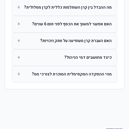
+
מה ההבדל בין קרן השתלמות כללית לקרן מסלולית?
קרן כללית מנהלת את הכסף בפיזור רחב לפי שיקול דעת מנהל
+
האם אפשר למשוך את הכסף לפני תום 6 שנים?
ההשקעות. קרן מסלולית עוקבת אחרי מדד ספציפי ומאפשרת
לחוסך לבחור את רמת הסיכון בעצמו.
כן, אך משיכה לפני 6 שנות חברות תחויב במס הכנסה מלא על
+
האם העברת קרן משפיעה על וותק וזכויות?
הרווחים. לאחר 6 שנים ניתן למשוך פטור ממס עד לתקרה
הקבועה בחוק.
לא. העברת קרן בין חברות אינה מאפסת את ספירת שנות
+
כיצד מחושבים דמי הניהול?
החברות. הוותק ממשיך להיספר מיום ההפקדה הראשונה.
דמי הניהול נגבים כאחוז שנתי מהיתרה הצבורה. ניתן לנהל משא
+
מהי ההפקדה המקסימלית המוכרת לצורכי מס?
ומתן על שיעורם בעת הצטרפות.
לשכירים: המעסיק מפקיד עד 7.5% ממשכורת + 2.5% ניכוי
מהעובד. לעצמאים: עד 4.5% מההכנסה עם הטבת מס.