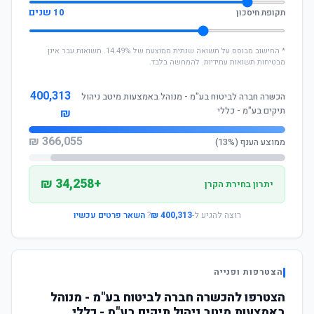
10 שנים
תקופת חיסכון
* החישוב מבוסס על תשואה שנתית ממוצעת של 14.49%. תשואות עבר אינן
מבטיחות תשואות עתידיות. להמחשה בלבד.
400,313
הכשרה חברה לביטוח בע"מ - מנוהל באמצעות מיטב ניהול
תיקים בע"מ - כללי
₪
366,055 ₪
ממוצע הענף (13%)
+34,258 ₪
יתרון בחירת הקרן
רוצה להגיע ל-
400,313 ₪
?
השאר פרטים עכשיו
הצטרפות ופנייה
הצטרפו להכשרה חברה לביטוח בע"מ - מנוהל
באמצעות מיטב ניהול תיקים בע"מ - כללי