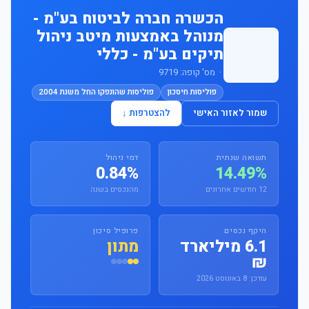
הכשרה חברה לביטוח בע"מ -
מנוהל באמצעות מיטב ניהול
תיקים בע"מ - כללי
· מס' קופה: 9719
פוליסות חיסכון
פוליסות שהונפקו החל משנת 2004
שמור לאזור האישי
להצטרפות ↓
תשואה שנתית
דמי ניהול
0.84%
14.49%
12 חודשים אחרונים
מהנכסים בשנה
היקף נכסים
פרופיל סיכון
6.1 מיליארד
מתון
₪
עודכן: 8 באוגוסט 2026