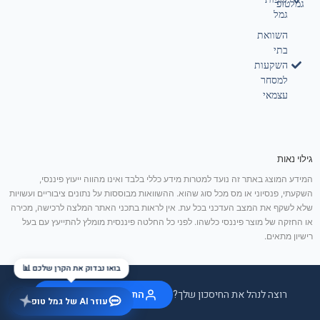
גמלטופ
גמל
השוואת
בתי
השקעות
למסחר
עצמאי
גילוי נאות
המידע המוצג באתר זה נועד למטרות מידע כללי בלבד ואינו מהווה ייעוץ פיננסי,
השקעתי, פנסיוני או מס מכל סוג שהוא. ההשוואות מבוססות על נתונים ציבוריים ועשויות
שלא לשקף את המצב העדכני בכל עת. אין לראות בתכני האתר המלצה לרכישה, מכירה
או החזקה של מוצר פיננסי כלשהו. לפני כל החלטה פיננסית מומלץ להתייעץ עם בעל
רישיון מתאים.
בואו נבדוק את הקרן שלכם 📊
רוצה לנהל את החיסכון שלך?
התחבר / הצטרף בחינם
עוזר AI של גמל טופ