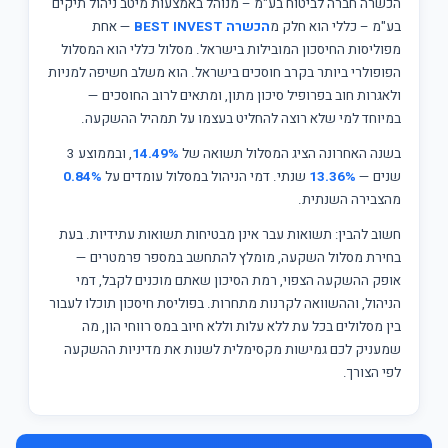
הכשרה חברה לביטוח בע"מ – מנוהל באמצעות מיטב ניהול תיקים
בע"מ – כללי הוא חלק מ
הכשרה BEST INVEST
— אחת
מפוליסות החיסכון המובילות בישראל. מסלול כללי הוא המסלול
הפופולרי ביותר בקרב חוסכים בישראל. הוא משלב חשיפה למניות
ולאגרות חוב בפרופיל סיכון מתון, ומתאים לרוב החוסכים —
במיוחד למי שלא רוצה להחליט בעצמו על תמהיל ההשקעה.
בשנה האחרונה הציג המסלול תשואה של
14.49%
, ובממוצע 3
שנים —
13.36%
שנתי. דמי הניהול במסלול עומדים על
0.84%
מהצבירה השנתית.
חשוב להבין: תשואות עבר אינן מבטיחות תשואות עתידיות. בעת
בחירת מסלול השקעה, מומלץ להתחשב במספר פרמטרים —
אופק ההשקעה הצפוי, רמת הסיכון שאתם מוכנים לקבל, דמי
הניהול, וההשוואה לקרנות מתחרות. בפוליסת חיסכון תוכלו לעבור
בין מסלולים בכל עת ללא עלות וללא חיוב במס רווחי הון, מה
שמעניק לכם גמישות מקסימלית לשנות את מדיניות ההשקעה
לפי הצורך.