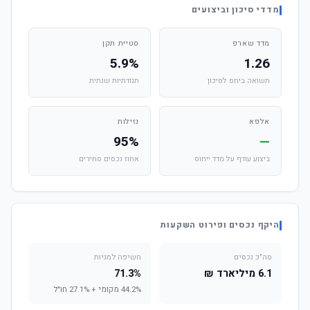
מדדי סיכון וביצועים
מדד שארפ
סטיית תקן
5.9%
1.26
תשואה ביחס לסיכון
תנודתיות שנתית
אלפא
נזילות
95%
—
ביצוע עודף על מדד ייחוס
אחוז נכסים סחירים
היקף נכסים ופירוט השקעות
סה"כ נכסים
חשיפה למניות
6.1 מיליארד ₪
71.3%
44.2% מקומי + 27.1% חו"ל