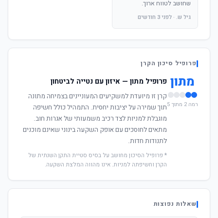
שחושב לטווח ארוך.
גיל ש. · לפני 3 חודשים
פרופיל סיכון הקרן
מתון
פרופיל מתון — איזון עם נטייה לביטחון
קרן זו מיועדת למשקיעים המעוניינים בצמיחה מתונה
רמה 2 מתוך 5
תוך שמירה על יציבות יחסית. התמהיל כולל חשיפה
מוגבלת למניות לצד רכיב משמעותי של אגרות חוב.
מתאים לחוסכים עם אופק השקעה בינוני שאינם מוכנים
לתנודות חדות.
* פרופיל הסיכון מחושב על בסיס סטיית התקן השנתית של
הקרן וחשיפתה למניות. אינו מהווה המלצת השקעה.
שאלות נפוצות