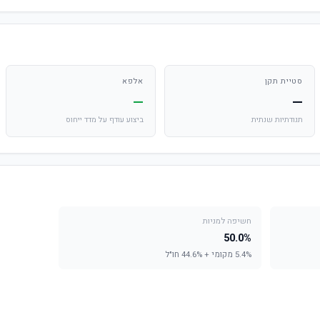
סטיית תקן
אלפא
—
—
תנודתיות שנתית
ביצוע עודף על מדד ייחוס
חשיפה למניות
50.0%
5.4% מקומי + 44.6% חו"ל