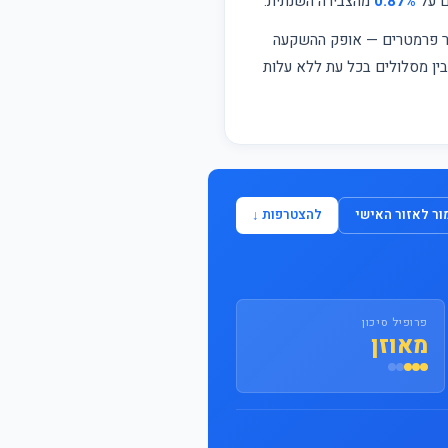
ם על
0.87%
מהצבירה השנתית.
התחבר / הצטרף
פר פרמטרים — אופק ההשקעה
 בין מסלולים בכל עת ללא עלות
ר לאזור האישי
להצטרפות ↓
פרופיל סיכון
מאוזן