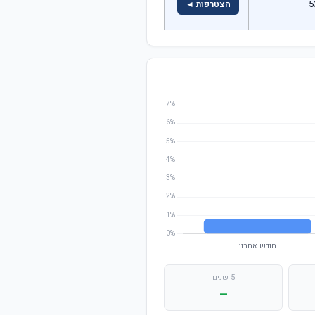
5
הצטרפות ◄
5 שנים
—