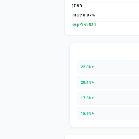
מאוזן
0.87% לשנה
531 מיליון ₪
+22.0%
+20.4%
+17.3%
+15.9%