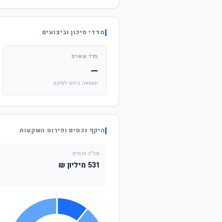
מדדי סיכון וביצועים
מדד שארפ
—
תשואה ביחס לסיכון
היקף נכסים ופירוט השקעות
סה"כ נכסים
531 מיליון ₪