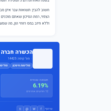
בשנה האחרונה הציג המסלול תש
חשוב להבין: תשואות עבר אינן 
הצפוי, רמת הסיכון שאתם מוכנים ל
וללא חיוב במס רווחי הון, מה שמ
הכשרה חברה ל
· מס' קופה: 14425
פוליסות חיסכון
פוליסות
תשואה שנתית
6.19%
12 חודשים אחרונים
⎘
@
W
f
שיתוף: