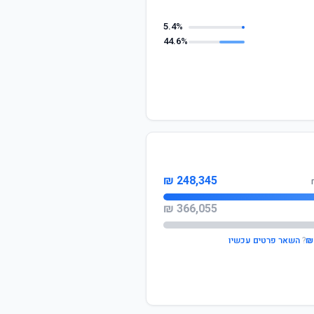
5.4%
44.6%
248,345 ₪
366,055 ₪
?
השאר פרטים עכשיו