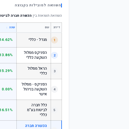
השוואה למובילות בקבוצה
השוואת תשואות בין
הכשרה חברה לביטוח
דירוג
שם
↕
שנה
מגדל - כללי
14.62%
1
הפניקס מסלול
13.86%
2
השקעה כללי
הראל מסלול
15.29%
3
כללי
הפניקס - מסלול
השקעה בניהול
0.00%
4
אישי
כלל חברה
לביטוח בע"מ
16.51%
5
כללי
הכשרה חברה