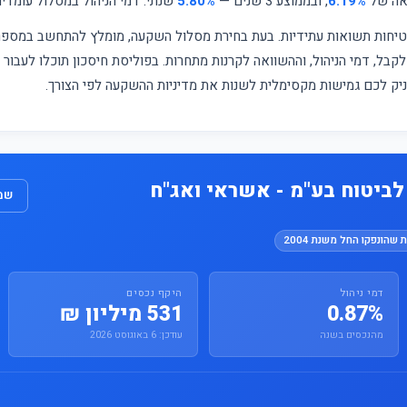
ואה של
6.19%
, ובממוצע 3 שנים —
5.80%
שנתי. דמי הניהול במסלול עומדי
מבטיחות תשואות עתידיות. בעת בחירת מסלול השקעה, מומלץ להתחשב במס
קבל, דמי הניהול, וההשוואה לקרנות מתחרות. בפוליסת חיסכון תוכלו לעבור
עניק לכם גמישות מקסימלית לשנות את מדיניות ההשקעה לפי הצורך.
ביטוח בע"מ - אשראי ואג"ח
שמו
 שהונפקו החל משנת 2004
דמי ניהול
היקף נכסים
0.87%
531 מיליון ₪
מהנכסים בשנה
עודכן: 6 באוגוסט 2026