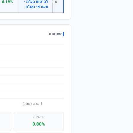
לביטוח בע"מ -
6.19%
6
אשראי ואג"ח
תשואות
יוני 2026
0.80%