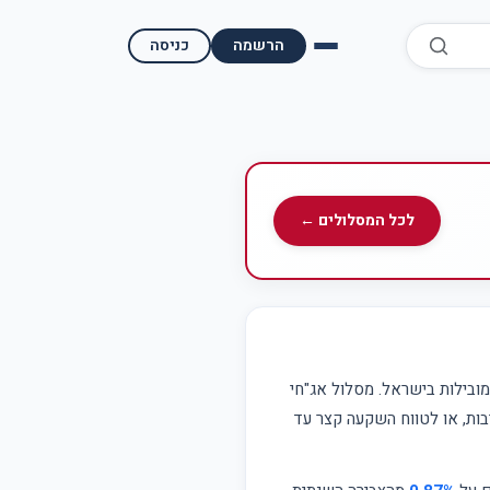
הרשמה
כניסה
השוואת קופות גמל
השוואת בתי השקעות למסחר עצמאי
מאמרים ומדריכים
לכל המסלולים ←
תשואות היסטוריות
מעקב שוק ההון | גמלטופ
תנאי שימוש
ובילות בישראל. מסלול אג"חי
בות, או לטווח השקעה קצר עד
אודות גמל טופ