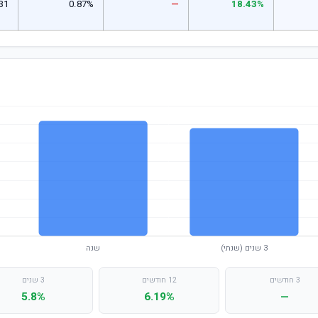
31
0.87%
—
18.43%
3 חודשים
12 חודשים
3 שנים
5.8%
6.19%
—