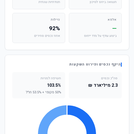
תשואה ביחס לסיכון
תנודתיות שנתית
אלפא
נזילות
92%
—
ביצוע עודף על מדד ייחוס
אחוז נכסים סחירים
היקף נכסים ופירוט השקעות
סה"כ נכסים
חשיפה למניות
2.3 מיליארד ₪
103.5%
50% מקומי + 53.5% חו"ל