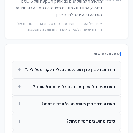
מתאימה למשקיעים עם אופק השקעה של 5 שנים
ומעלה, המוכנים לתנודות מסוימות בתמורה לפוטנציאל
תשואה גבוה יותר לטווח ארוך.
* פרופיל הסיכון מחושב על בסיס סטיית התקן השנתית של
הקרן וחשיפתה למניות. אינו מהווה המלצת השקעה.
שאלות נפוצות
+
מה ההבדל בין קרן השתלמות כללית לקרן מסלולית?
קרן כללית מנהלת את הכסף בפיזור רחב לפי שיקול דעת מנהל
+
האם אפשר למשוך את הכסף לפני תום 6 שנים?
ההשקעות. קרן מסלולית עוקבת אחרי מדד ספציפי ומאפשרת
לחוסך לבחור את רמת הסיכון בעצמו.
כן, אך משיכה לפני 6 שנות חברות תחויב במס הכנסה מלא על
+
האם העברת קרן משפיעה על וותק וזכויות?
הרווחים. לאחר 6 שנים ניתן למשוך פטור ממס עד לתקרה
הקבועה בחוק.
לא. העברת קרן בין חברות אינה מאפסת את ספירת שנות
+
כיצד מחושבים דמי הניהול?
החברות. הוותק ממשיך להיספר מיום ההפקדה הראשונה.