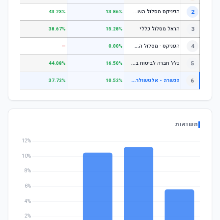
ה
פניקס מסלול השקעה כללי
2
.24%
43.23%
13.86%
3
הראל מסלול כללי
.72%
38.67%
15.28%
ה
פניקס - מסלול השקעה בניהול אישי
4
—
—
0.00%
כ
לל חברה לביטוח בע"מ כללי
5
.07%
44.08%
16.50%
ה
כשרה - אלטשולר שחם בע"מ - כללי
6
.49%
37.72%
10.52%
תשואות