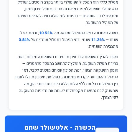
מסלול כללי הוא המסלול הפופולרי ביותר בקרב חוסכים בישראל.
הוא משלב חשיפה למניות ולאגרות חוב בפרופיל סיכון מתון,
ומתאים לרוב החוסכים — במיוחד למי שלא רוצה להחליט בעצמו
על תמהיל ההשקעה.
בשנה האחרונה הציג המסלול תשואה של
10.52%
, ובממוצע 3
שנים —
11.26%
שנתי. דמי הניהול במסלול עומדים על
0.84%
מהצבירה השנתית.
חשוב להבין: תשואות עבר אינן מבטיחות תשואות עתידיות. בעת
בחירת מסלול השקעה, מומלץ להתחשב במספר פרמטרים —
אופק ההשקעה הצפוי, רמת הסיכון שאתם מוכנים לקבל, דמי
הניהול, וההשוואה לקרנות מתחרות. בפוליסת חיסכון תוכלו לעבור
בין מסלולים בכל עת ללא עלות וללא חיוב במס רווחי הון, מה
שמעניק לכם גמישות מקסימלית לשנות את מדיניות ההשקעה
לפי הצורך.
הכשרה - אלטשולר שחם