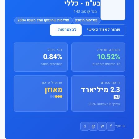
בע"מ - כללי
· מס' קופה: 143
פוליסות חיסכון
פוליסות שהונפקו החל משנת 2004
שמור לאזור האישי
להצטרפות ↓
תשואה שנתית
דמי ניהול
0.84%
10.52%
12 חודשים אחרונים
מהנכסים בשנה
היקף נכסים
פרופיל סיכון
2.3 מיליארד
מאוזן
₪
עודכן: 8 באוגוסט 2026
⎘
@
W
f
שיתוף: