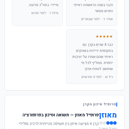
וכבר בשנה הראשונה ראיתי
מיידי. בסה"כ מרוצה.
הפרש ממשי.
מיכל ר. · לפני חודש
אמיר ד. · לפני שבועיים
★★★★★
כבר 4 שנים בקרן. גם
בתקופות ירידות בשווקים
ראיתי שהם שמרו על יציבות
יחסית. ממליץ לכל מי
שחושב לטווח ארוך.
גיל ש. · לפני 3 חודשים
פרופיל סיכון הקרן
מאוזן
פרופיל מאוזן — תשואה וסיכון בפרופורציה
קרן זו מציעה איזון בין חשיפה מנייתית לרכיב סולידי.
רמה 3 מתוך 5