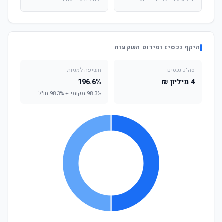
ביצוע עודף על מדד ייחוס
אחוז נכסים סחירים
היקף נכסים ופירוט השקעות
סה"כ נכסים
חשיפה למניות
4 מיליון ₪
196.6%
98.3% מקומי + 98.3% חו"ל