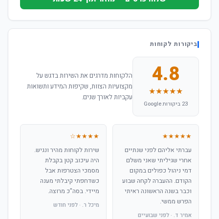
ביקורות לקוחות
4.8
הלקוחות מדרגים את השירות בדגש על
מקצועיות הצוות, שקיפות המידע ותשואות
★★★★★
עקביות לאורך שנים.
23 ביקורות Google
★★★★☆
★★★★★
עברתי אליהם לפני שנתיים
שירות לקוחות מהיר ונגיש.
אחרי שגיליתי שאני משלם
היה עיכוב קטן בקבלת
דמי ניהול כפולים במקום
מסמכי הצטרפות אבל
הקודם. ההעברה לקחה שבוע
כשדחפתי קיבלתי מענה
וכבר בשנה הראשונה ראיתי
מיידי. בסה"כ מרוצה.
הפרש ממשי.
מיכל ר. · לפני חודש
אמיר ד. · לפני שבועיים