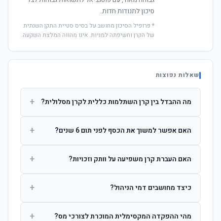
גבוהה מאוד, עם פוטנציאל לתשואות גבוהות לצד
סיכון לתנודות חדות.
* פרופיל הסיכון מחושב על בסיס סטיית התקן השנתית
של הקרן וחשיפתה למניות. אינו מהווה המלצת השקעה.
שאלות נפוצות
+
מה ההבדל בין קרן השתלמות כללית לקרן מסלולית?
קרן כללית מנהלת את הכסף בפיזור רחב לפי שיקול דעת מנהל
+
האם אפשר למשוך את הכסף לפני תום 6 שנים?
ההשקעות. קרן מסלולית עוקבת אחרי מדד ספציפי ומאפשרת
לחוסך לבחור את רמת הסיכון בעצמו.
כן, אך משיכה לפני 6 שנות חברות תחויב במס הכנסה מלא על
+
האם העברת קרן משפיעה על וותק וזכויות?
הרווחים. לאחר 6 שנים ניתן למשוך פטור ממס עד לתקרה
הקבועה בחוק.
לא. העברת קרן בין חברות אינה מאפסת את ספירת שנות
+
כיצד מחושבים דמי הניהול?
החברות. הוותק ממשיך להיספר מיום ההפקדה הראשונה.
דמי הניהול נגבים כאחוז שנתי מהיתרה הצבורה. ניתן לנהל משא
+
מהי ההפקדה המקסימלית המוכרת לצורכי מס?
ומתן על שיעורם בעת הצטרפות.