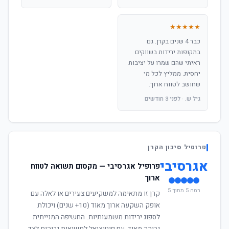
★★★★★
כבר 4 שנים בקרן. גם
בתקופות ירידות בשווקים
ראיתי שהם שמרו על יציבות
יחסית. ממליץ לכל מי
שחושב לטווח ארוך.
גיל ש. · לפני 3 חודשים
פרופיל סיכון הקרן
אגרסיבי
פרופיל אגרסיבי — מקסום תשואה לטווח
ארוך
רמה 5 מתוך 5
קרן זו מתאימה למשקיעים צעירים או לאלה עם
אופק השקעה ארוך מאוד (10+ שנים) ויכולת
לספוג ירידות משמעותיות. החשיפה המנייתית