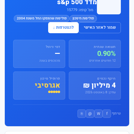
מדד s&p 500
· מס' קופה: 15779
פוליסות חיסכון
פוליסות שהונפקו החל משנת 2004
שמור לאזור האישי
להצטרפות ↓
תשואה שנתית
דמי ניהול
—
0.90%
12 חודשים אחרונים
מהנכסים בשנה
היקף נכסים
פרופיל סיכון
4 מיליון ₪
אגרסיבי
עודכן: 8 באוגוסט 2026
⎘
@
W
f
שיתוף: