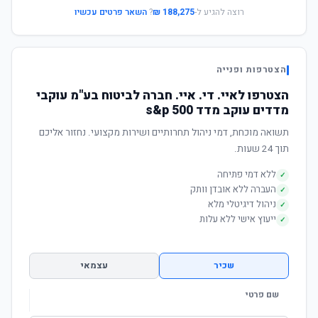
רוצה להגיע ל-
188,275 ₪
?
השאר פרטים עכשיו
הצטרפות ופנייה
הצטרפו לאיי. די. איי. חברה לביטוח בע"מ עוקבי
מדדים עוקב מדד s&p 500
תשואה מוכחת, דמי ניהול תחרותיים ושירות מקצועי. נחזור אליכם
תוך 24 שעות.
ללא דמי פתיחה
✓
העברה ללא אובדן וותק
✓
ניהול דיגיטלי מלא
✓
ייעוץ אישי ללא עלות
✓
שכיר
עצמאי
שם פרטי