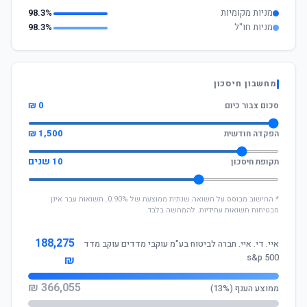
מניות מקומיות
98.3%
מניות חו"ל
98.3%
מחשבון חיסכון
0 ₪
סכום צבור כיום
1,500 ₪
הפקדה חודשית
10 שנים
תקופת חיסכון
* החישוב מבוסס על תשואה שנתית ממוצעת של 0.90%. תשואות עבר אינן
מבטיחות תשואות עתידיות. להמחשה בלבד.
188,275
איי. די. איי. חברה לביטוח בע"מ עוקבי מדדים עוקב מדד
s&p 500
₪
366,055 ₪
ממוצע הענף (13%)