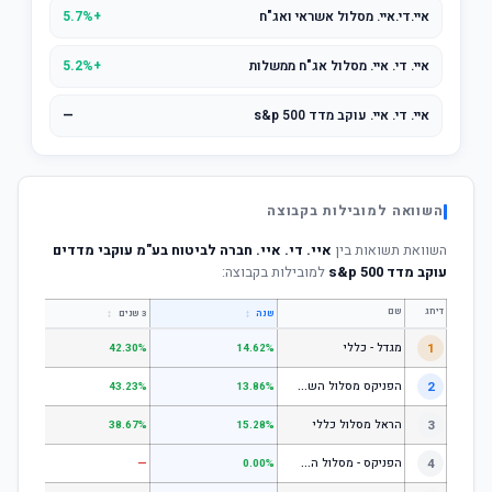
איי.די.איי. מסלול אשראי ואג"ח
+5.7%
איי. די. איי. מסלול אג"ח ממשלות
+5.2%
איי. די. איי. עוקב מדד s&p 500
—
השוואה למובילות בקבוצה
השוואת תשואות בין
איי. די. איי. חברה לביטוח בע"מ עוקבי מדדים
עוקב מדד s&p 500
למובילות בקבוצה:
דירוג
שם
↕
↕
שנה
3 שנים
5 שנים
1
מגדל - כללי
.28%
42.30%
14.62%
ה
פניקס מסלול השקעה כללי
2
.24%
43.23%
13.86%
3
הראל מסלול כללי
.72%
38.67%
15.28%
ה
פניקס - מסלול השקעה בניהול אישי
4
—
—
0.00%