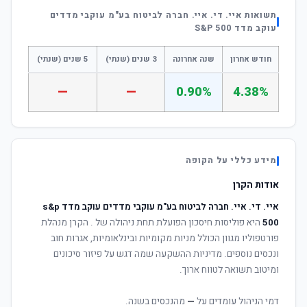
תשואות איי. די. איי. חברה לביטוח בע"מ עוקבי מדדים
עוקב מדד S&P 500
חודש אחרון
שנה אחרונה
3 שנים (שנתי)
5 שנים (שנתי)
—
—
0.90%
4.38%
מידע כללי על הקופה
אודות הקרן
איי. די. איי. חברה לביטוח בע"מ עוקבי מדדים עוקב מדד s&p
500
היא פוליסות חיסכון הפועלת תחת ניהולה של
. הקרן מנהלת
פורטפוליו מגוון הכולל מניות מקומיות ובינלאומיות, אגרות חוב
ונכסים נוספים. מדיניות ההשקעה שמה דגש על פיזור סיכונים
ומיטוב תשואה לטווח ארוך.
דמי הניהול עומדים על
—
מהנכסים בשנה.