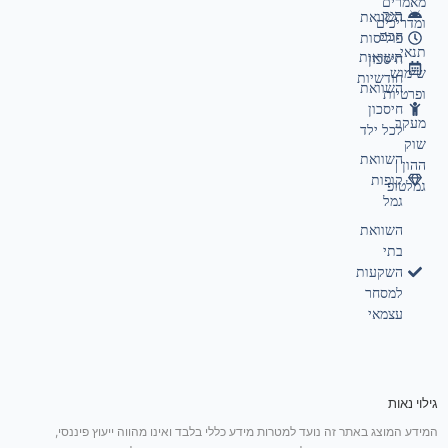
מאמרים
תיק
השוואת
ומדריכים
חכם
פוליסות
תנאי
תשואות
חיסכון
שימוש
חודשיות
השוואת
ופרטיות
חיסכון
מעקב
לכל ילד
שוק
השוואת
ההון |
קופות
גמלטופ
גמל
השוואת
בתי
השקעות
למסחר
עצמאי
גילוי נאות
המידע המוצג באתר זה נועד למטרות מידע כללי בלבד ואינו מהווה ייעוץ פיננסי,