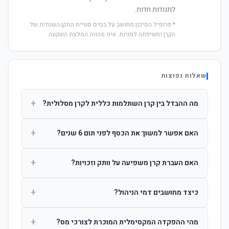
לתנודות חדות.
* פרופיל הסיכון מחושב על בסיס סטיית התקן השנתית של
הקרן וחשיפתה למניות. אינו מהווה המלצת השקעה.
שאלות נפוצות
+
מה ההבדל בין קרן השתלמות כללית לקרן מסלולית?
קרן כללית מנהלת את הכסף בפיזור רחב לפי שיקול דעת מנהל
+
האם אפשר למשוך את הכסף לפני תום 6 שנים?
ההשקעות. קרן מסלולית עוקבת אחרי מדד ספציפי ומאפשרת
לחוסך לבחור את רמת הסיכון בעצמו.
כן, אך משיכה לפני 6 שנות חברות תחויב במס הכנסה מלא על
+
האם העברת קרן משפיעה על וותק וזכויות?
הרווחים. לאחר 6 שנים ניתן למשוך פטור ממס עד לתקרה
הקבועה בחוק.
לא. העברת קרן בין חברות אינה מאפסת את ספירת שנות
+
כיצד מחושבים דמי הניהול?
החברות. הוותק ממשיך להיספר מיום ההפקדה הראשונה.
דמי הניהול נגבים כאחוז שנתי מהיתרה הצבורה. ניתן לנהל משא
+
מהי ההפקדה המקסימלית המוכרת לצורכי מס?
ומתן על שיעורם בעת הצטרפות.