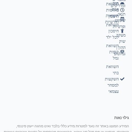
תיק
השוואת
ומדריכים
חכם
פוליסות
תנאי
תשואות
חיסכון
שימוש
חודשיות
השוואת
ופרטיות
חיסכון
מעקב
לכל ילד
שוק
השוואת
ההון |
קופות
גמלטופ
גמל
השוואת
בתי
השקעות
למסחר
עצמאי
גילוי נאות
המידע המוצג באתר זה נועד למטרות מידע כללי בלבד ואינו מהווה ייעוץ פיננסי,
השקעתי, פנסיוני או מס מכל סוג שהוא. ההשוואות מבוססות על נתונים ציבוריים ועשויות