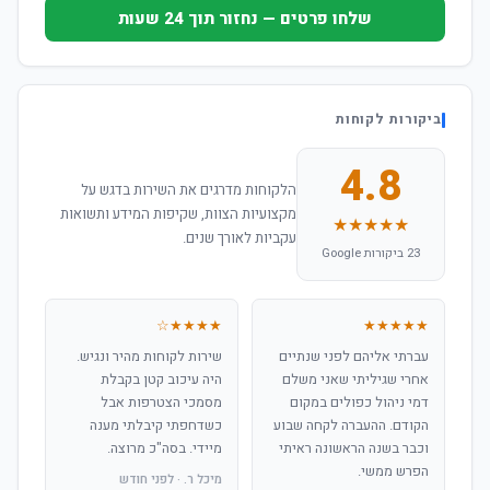
שלחו פרטים — נחזור תוך 24 שעות
ביקורות לקוחות
4.8
הלקוחות מדרגים את השירות בדגש על
מקצועיות הצוות, שקיפות המידע ותשואות
★★★★★
עקביות לאורך שנים.
23 ביקורות Google
★★★★☆
★★★★★
עברתי אליהם לפני שנתיים
שירות לקוחות מהיר ונגיש.
אחרי שגיליתי שאני משלם
היה עיכוב קטן בקבלת
דמי ניהול כפולים במקום
מסמכי הצטרפות אבל
הקודם. ההעברה לקחה שבוע
כשדחפתי קיבלתי מענה
וכבר בשנה הראשונה ראיתי
מיידי. בסה"כ מרוצה.
הפרש ממשי.
מיכל ר. · לפני חודש