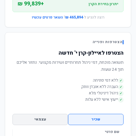
+99,839 ₪
יתרון בחירת הקרן
רוצה להגיע ל-
465,894 ₪
?
השאר פרטים עכשיו
הצטרפות ופנייה
הצטרפו לאיילון-קרן י' חדשה
תשואה מוכחת, דמי ניהול תחרותיים ושירות מקצועי. נחזור אליכם
תוך 24 שעות.
ללא דמי פתיחה
✓
העברה ללא אובדן וותק
✓
ניהול דיגיטלי מלא
✓
ייעוץ אישי ללא עלות
✓
שכיר
עצמאי
שם פרטי