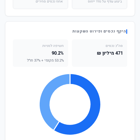
ביצוע עודף על מדד ייחוס
אחוז נכסים סחירים
היקף נכסים ופירוט השקעות
סה"כ נכסים
חשיפה למניות
471 מיליון ₪
90.2%
53.2% מקומי + 37% חו"ל