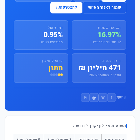
שמור לאזור האישי
להצטרפות ↓
תשואה שנתית
דמי ניהול
0.95%
16.97%
12 חודשים אחרונים
מהנכסים בשנה
היקף נכסים
פרופיל סיכון
471 מיליון ₪
מתון
עודכן: 7 באוגוסט 2026
⎘
@
W
f
שיתוף:
תשואות איילון-קרן י' חדשה
חודש אחרון
שנה אחרונה
3 שנים (שנתי)
5 שנים (שנתי)