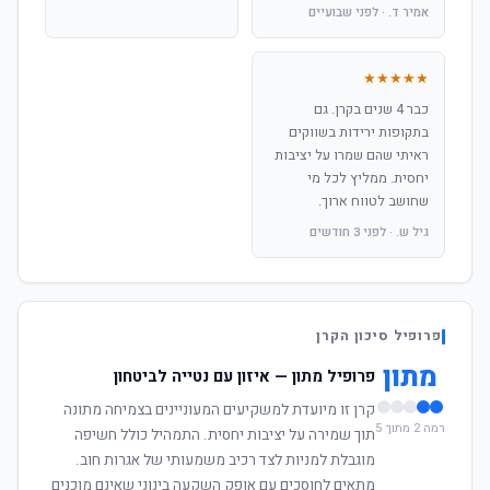
אמיר ד. · לפני שבועיים
★★★★★
כבר 4 שנים בקרן. גם
בתקופות ירידות בשווקים
ראיתי שהם שמרו על יציבות
יחסית. ממליץ לכל מי
שחושב לטווח ארוך.
גיל ש. · לפני 3 חודשים
פרופיל סיכון הקרן
מתון
פרופיל מתון — איזון עם נטייה לביטחון
קרן זו מיועדת למשקיעים המעוניינים בצמיחה מתונה
רמה 2 מתוך 5
תוך שמירה על יציבות יחסית. התמהיל כולל חשיפה
מוגבלת למניות לצד רכיב משמעותי של אגרות חוב.
מתאים לחוסכים עם אופק השקעה בינוני שאינם מוכנים