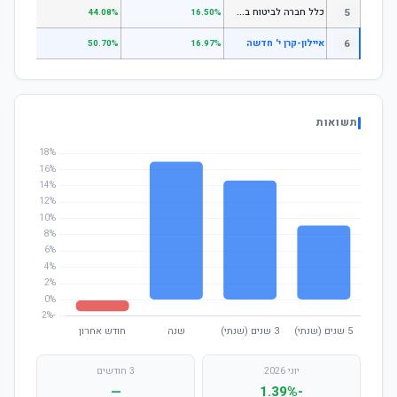
כ
לל חברה לביטוח בע"מ כללי
5
.07%
44.08%
16.50%
6
איילון-קרן י' חדשה
.79%
50.70%
16.97%
תשואות
יוני 2026
3 חודשים
—
-1.39%