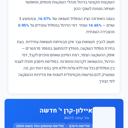
השקעות מקצועי בניהול מנהלי השקעות מנוסים, ומאפשר
חשיפה מגוונת לשוקי ההון.
בשנה האחרונה הציג המסלול תשואה של
16.97%
, ובממוצע 3
שנים —
14.65%
שנתי. דמי הניהול במסלול עומדים על
0.95%
מהצבירה השנתית.
חשוב להבין: תשואות עבר אינן מבטיחות תשואות עתידיות. בעת
בחירת מסלול השקעה, מומלץ להתחשב במספר פרמטרים —
אופק ההשקעה הצפוי, רמת הסיכון שאתם מוכנים לקבל, דמי
הניהול, וההשוואה לקרנות מתחרות. בפוליסת חיסכון תוכלו לעבור
בין מסלולים בכל עת ללא עלות וללא חיוב במס רווחי הון, מה
שמעניק לכם גמישות מקסימלית לשנות את מדיניות ההשקעה
לפי הצורך.
איילון-קרן י' חדשה
· מס' קופה: 46013
פוליסות חיסכון
פוליסות שהונפקו החל משנת 2004