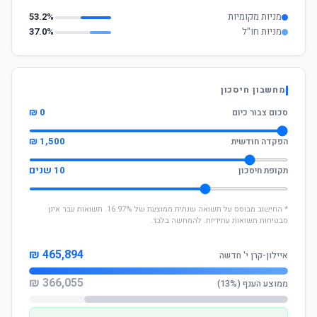
מניות מקומיות
53.2%
מניות חו"ל
37.0%
מחשבון חיסכון
0 ₪
סכום צבור כיום
1,500 ₪
הפקדה חודשית
10 שנים
תקופת חיסכון
* החישוב מבוסס על תשואה שנתית ממוצעת של 16.97%. תשואות עבר אינן
מבטיחות תשואות עתידיות. להמחשה בלבד.
465,894 ₪
איילון-קרן י' חדשה
366,055 ₪
ממוצע הענף (13%)