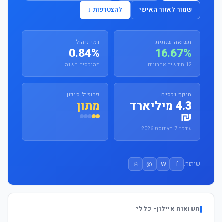
שמור לאזור האישי
להצטרפות ↓
תשואה שנתית
דמי ניהול
0.84%
16.67%
12 חודשים אחרונים
מהנכסים בשנה
היקף נכסים
פרופיל סיכון
4.3 מיליארד
מתון
₪
עודכן: 7 באוגוסט 2026
⎘
@
W
f
שיתוף:
תשואות איילון- כללי