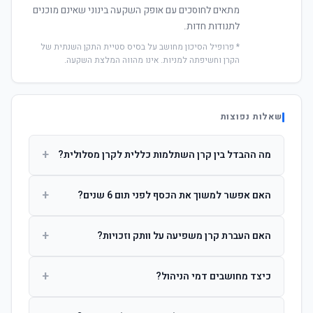
מתאים לחוסכים עם אופק השקעה בינוני שאינם מוכנים
לתנודות חדות.
* פרופיל הסיכון מחושב על בסיס סטיית התקן השנתית של
הקרן וחשיפתה למניות. אינו מהווה המלצת השקעה.
שאלות נפוצות
+
מה ההבדל בין קרן השתלמות כללית לקרן מסלולית?
קרן כללית מנהלת את הכסף בפיזור רחב לפי שיקול דעת מנהל
+
האם אפשר למשוך את הכסף לפני תום 6 שנים?
ההשקעות. קרן מסלולית עוקבת אחרי מדד ספציפי ומאפשרת
לחוסך לבחור את רמת הסיכון בעצמו.
כן, אך משיכה לפני 6 שנות חברות תחויב במס הכנסה מלא על
+
האם העברת קרן משפיעה על וותק וזכויות?
הרווחים. לאחר 6 שנים ניתן למשוך פטור ממס עד לתקרה
הקבועה בחוק.
לא. העברת קרן בין חברות אינה מאפסת את ספירת שנות
+
כיצד מחושבים דמי הניהול?
החברות. הוותק ממשיך להיספר מיום ההפקדה הראשונה.
דמי הניהול נגבים כאחוז שנתי מהיתרה הצבורה. ניתן לנהל משא