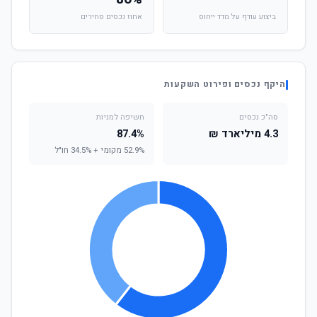
ביצוע עודף על מדד ייחוס
אחוז נכסים סחירים
היקף נכסים ופירוט השקעות
סה"כ נכסים
חשיפה למניות
4.3 מיליארד ₪
87.4%
52.9% מקומי + 34.5% חו"ל