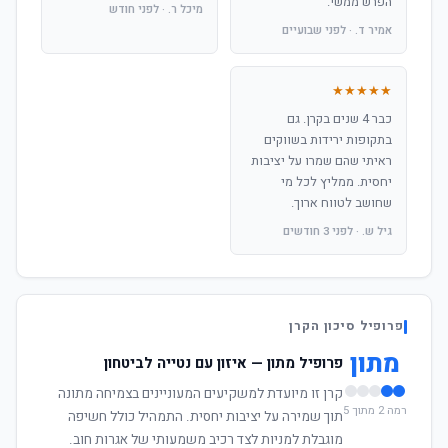
הפרש ממשי.
מיכל ר. · לפני חודש
אמיר ד. · לפני שבועיים
★★★★★
כבר 4 שנים בקרן. גם
בתקופות ירידות בשווקים
ראיתי שהם שמרו על יציבות
יחסית. ממליץ לכל מי
שחושב לטווח ארוך.
גיל ש. · לפני 3 חודשים
פרופיל סיכון הקרן
מתון
פרופיל מתון — איזון עם נטייה לביטחון
קרן זו מיועדת למשקיעים המעוניינים בצמיחה מתונה
רמה 2 מתוך 5
תוך שמירה על יציבות יחסית. התמהיל כולל חשיפה
מוגבלת למניות לצד רכיב משמעותי של אגרות חוב.