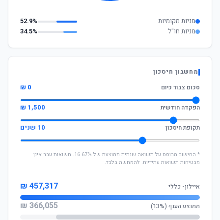
מניות מקומיות
52.9%
מניות חו"ל
34.5%
מחשבון חיסכון
0 ₪
סכום צבור כיום
1,500 ₪
הפקדה חודשית
10 שנים
תקופת חיסכון
* החישוב מבוסס על תשואה שנתית ממוצעת של 16.67%. תשואות עבר אינן
מבטיחות תשואות עתידיות. להמחשה בלבד.
457,317 ₪
איילון- כללי
366,055 ₪
ממוצע הענף (13%)