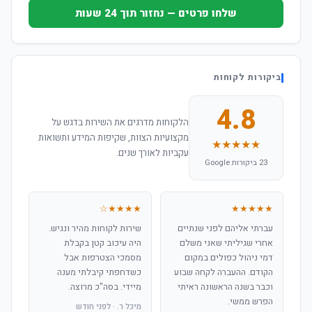
שלחו פרטים — נחזור תוך 24 שעות
ביקורות לקוחות
4.8
הלקוחות מדרגים את השירות בדגש על
מקצועיות הצוות, שקיפות המידע ותשואות
★★★★★
עקביות לאורך שנים.
23 ביקורות Google
★★★★☆
★★★★★
עברתי אליהם לפני שנתיים
שירות לקוחות מהיר ונגיש.
אחרי שגיליתי שאני משלם
היה עיכוב קטן בקבלת
דמי ניהול כפולים במקום
מסמכי הצטרפות אבל
הקודם. ההעברה לקחה שבוע
כשדחפתי קיבלתי מענה
וכבר בשנה הראשונה ראיתי
מיידי. בסה"כ מרוצה.
הפרש ממשי.
מיכל ר. · לפני חודש