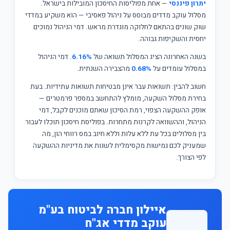
יתרון פיננסי
— אחת מפוליסות החיסכון המובילות בישראל.
מסלול עוקב מדדים מבוסס על ניהול פאסיבי — הוא משקיע במדדי
שוק שונים בהתאם לחלוקה מוגדרת מראש. דמי הניהול נמוכים
יחסית והשקיפות גבוהה.
בשנה האחרונה הציג המסלול תשואה של
6.16%
. דמי הניהול
במסלול עומדים על
0.68%
מהצבירה השנתית.
חשוב להבין: תשואות עבר אינן מבטיחות תשואות עתידיות. בעת
בחירת מסלול השקעה, מומלץ להתחשב במספר פרמטרים —
אופק ההשקעה הצפוי, רמת הסיכון שאתם מוכנים לקבל, דמי
הניהול, וההשוואה לקרנות מתחרות. בפוליסת חיסכון תוכלו לעבור
בין מסלולים בכל עת ללא עלות וללא חיוב במס רווחי הון, מה
שמעניק לכם גמישות מקסימלית לשנות את מדיניות ההשקעה
לפי הצורך.
איילון חברה לביטוח בע"מ
עוקב מדדי אג"ח