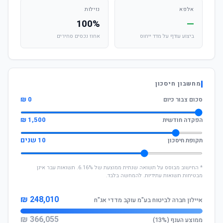
אלפא
נזילות
100%
—
ביצוע עודף על מדד ייחוס
אחוז נכסים סחירים
מחשבון חיסכון
0 ₪
סכום צבור כיום
1,500 ₪
הפקדה חודשית
10 שנים
תקופת חיסכון
* החישוב מבוסס על תשואה שנתית ממוצעת של 6.16%. תשואות עבר אינן
מבטיחות תשואות עתידיות. להמחשה בלבד.
248,010 ₪
איילון חברה לביטוח בע"מ עוקב מדדי אג"ח
366,055 ₪
ממוצע הענף (13%)