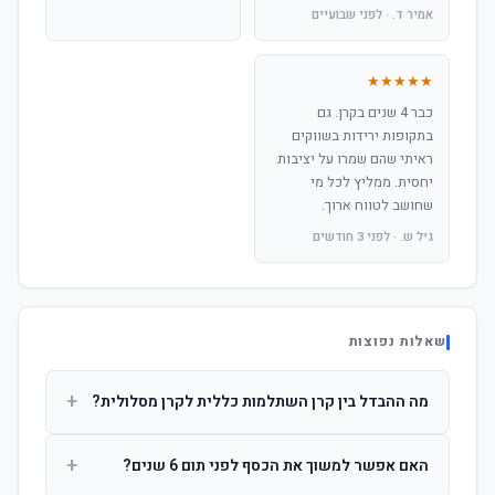
אמיר ד. · לפני שבועיים
★★★★★
כבר 4 שנים בקרן. גם
בתקופות ירידות בשווקים
ראיתי שהם שמרו על יציבות
יחסית. ממליץ לכל מי
שחושב לטווח ארוך.
גיל ש. · לפני 3 חודשים
שאלות נפוצות
+
מה ההבדל בין קרן השתלמות כללית לקרן מסלולית?
קרן כללית מנהלת את הכסף בפיזור רחב לפי שיקול דעת מנהל
+
האם אפשר למשוך את הכסף לפני תום 6 שנים?
ההשקעות. קרן מסלולית עוקבת אחרי מדד ספציפי ומאפשרת
לחוסך לבחור את רמת הסיכון בעצמו.