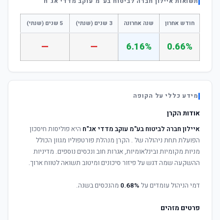
תשואות איילון חברה לביטוח בע"מ עוקב מדדי אג"ח
חודש אחרון
שנה אחרונה
3 שנים (שנתי)
5 שנים (שנתי)
—
—
6.16%
0.66%
מידע כללי על הקופה
אודות הקרן
איילון חברה לביטוח בע"מ עוקב מדדי אג"ח
היא פוליסות חיסכון
הפועלת תחת ניהולה של
. הקרן מנהלת פורטפוליו מגוון הכולל
מניות מקומיות ובינלאומיות, אגרות חוב ונכסים נוספים. מדיניות
ההשקעה שמה דגש על פיזור סיכונים ומיטוב תשואה לטווח ארוך.
דמי הניהול עומדים על
0.68%
מהנכסים בשנה.
פרטים מזהים