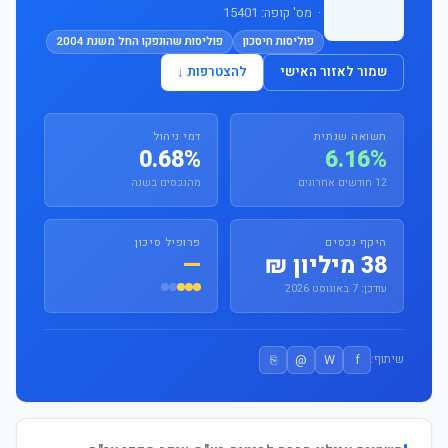
· מס' קופה: 15401
פוליסות חיסכון
פוליסות שהונפקו החל משנת 2004
שמור לאזור האישי
להצטרפות ↓
תשואה שנתית
דמי ניהול
0.68%
6.16%
12 חודשים אחרונים
מהנכסים בשנה
היקף נכסים
פרופיל סיכון
38 מיליון ₪
—
עודכן: 7 באוגוסט 2026
⎘
@
W
f
שיתוף: