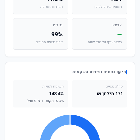
תשואה ביחס לסיכון
תנודתיות שנתית
אלפא
נזילות
99%
—
ביצוע עודף על מדד ייחוס
אחוז נכסים סחירים
היקף נכסים ופירוט השקעות
סה"כ נכסים
חשיפה למניות
171 מיליון ₪
148.4%
97.4% מקומי + 51% חו"ל