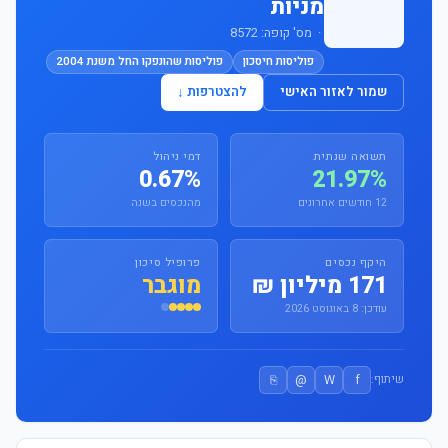
מניות
· מס' קופה: 8572
פוליסות חיסכון
פוליסות שהונפקו החל משנת 2004
שמור לאזור האישי
להצטרפות ↓
תשואה שנתית
דמי ניהול
0.67%
21.97%
12 חודשים אחרונים
מהנכסים בשנה
היקף נכסים
פרופיל סיכון
171 מיליון ₪
מוגבר
עודכן: 8 באוגוסט 2026
⎘
@
W
f
שיתוף: