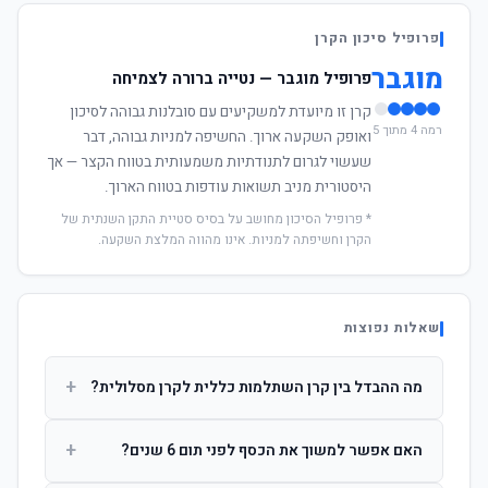
פרופיל סיכון הקרן
מוגבר
פרופיל מוגבר — נטייה ברורה לצמיחה
קרן זו מיועדת למשקיעים עם סובלנות גבוהה לסיכון
רמה 4 מתוך 5
ואופק השקעה ארוך. החשיפה למניות גבוהה, דבר
שעשוי לגרום לתנודתיות משמעותית בטווח הקצר — אך
היסטורית מניב תשואות עודפות בטווח הארוך.
* פרופיל הסיכון מחושב על בסיס סטיית התקן השנתית של
הקרן וחשיפתה למניות. אינו מהווה המלצת השקעה.
שאלות נפוצות
+
מה ההבדל בין קרן השתלמות כללית לקרן מסלולית?
קרן כללית מנהלת את הכסף בפיזור רחב לפי שיקול דעת מנהל
+
האם אפשר למשוך את הכסף לפני תום 6 שנים?
ההשקעות. קרן מסלולית עוקבת אחרי מדד ספציפי ומאפשרת
לחוסך לבחור את רמת הסיכון בעצמו.