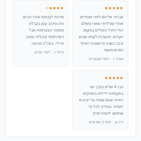
★★★★☆
★★★★★
עברתי אליהם לפני שנתיים
שירות לקוחות מהיר ונגיש.
אחרי שגיליתי שאני משלם
היה עיכוב קטן בקבלת
דמי ניהול כפולים במקום
מסמכי הצטרפות אבל
הקודם. ההעברה לקחה שבוע
כשדחפתי קיבלתי מענה
וכבר בשנה הראשונה ראיתי
מיידי. בסה"כ מרוצה.
הפרש ממשי.
מיכל ר. · לפני חודש
אמיר ד. · לפני שבועיים
★★★★★
כבר 4 שנים בקרן. גם
בתקופות ירידות בשווקים
ראיתי שהם שמרו על יציבות
יחסית. ממליץ לכל מי
שחושב לטווח ארוך.
גיל ש. · לפני 3 חודשים