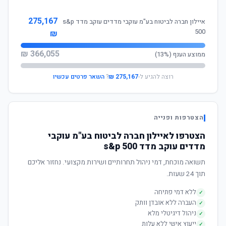
275,167
איילון חברה לביטוח בע"מ עוקבי מדדים עוקב מדד s&p
500
₪
366,055 ₪
ממוצע הענף (13%)
רוצה להגיע ל-
275,167 ₪
?
השאר פרטים עכשיו
הצטרפות ופנייה
הצטרפו לאיילון חברה לביטוח בע"מ עוקבי
מדדים עוקב מדד s&p 500
תשואה מוכחת, דמי ניהול תחרותיים ושירות מקצועי. נחזור אליכם
תוך 24 שעות.
ללא דמי פתיחה
✓
העברה ללא אובדן וותק
✓
ניהול דיגיטלי מלא
✓
ייעוץ אישי ללא עלות
✓