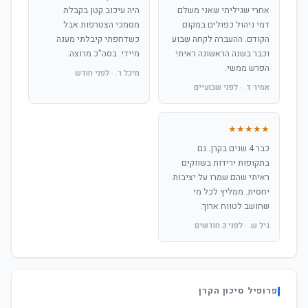
אחרי שגיליתי שאני משלם
היה עיכוב קטן בקבלת
דמי ניהול כפולים במקום
מסמכי הצטרפות אבל
הקודם. ההעברה לקחה שבוע
כשדחפתי קיבלתי מענה
וכבר בשנה הראשונה ראיתי
מיידי. בסה"כ מרוצה.
הפרש ממשי.
מיכל ר. · לפני חודש
אמיר ד. · לפני שבועיים
★★★★★
כבר 4 שנים בקרן. גם
בתקופות ירידות בשווקים
ראיתי שהם שמרו על יציבות
יחסית. ממליץ לכל מי
שחושב לטווח ארוך.
גיל ש. · לפני 3 חודשים
פרופיל סיכון הקרן