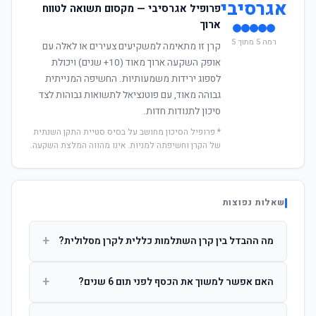
אגרסיבי
פרופיל אגרסיבי — מקסום תשואה לטווח
ארוך
רמה 5 מתוך 5
קרן זו מתאימה למשקיעים צעירים או לאלה עם
אופק השקעה ארוך מאוד (10+ שנים) ויכולת
לספוג ירידות משמעותיות. החשיפה המנייתית
גבוהה מאוד, עם פוטנציאל לתשואות גבוהות לצד
סיכון לתנודות חדות.
* פרופיל הסיכון מחושב על בסיס סטיית התקן השנתית
של הקרן וחשיפתה למניות. אינו מהווה המלצת השקעה.
שאלות נפוצות
+
מה ההבדל בין קרן השתלמות כללית לקרן מסלולית?
קרן כללית מנהלת את הכסף בפיזור רחב לפי שיקול דעת מנהל
+
האם אפשר למשוך את הכסף לפני תום 6 שנים?
ההשקעות. קרן מסלולית עוקבת אחרי מדד ספציפי ומאפשרת
לחוסך לבחור את רמת הסיכון בעצמו.
כן, אך משיכה לפני 6 שנות חברות תחויב במס הכנסה מלא על