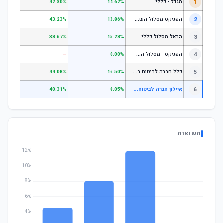
1
מגדל - כללי
.28%
42.30%
14.62%
ה
פניקס מסלול השקעה כללי
2
.24%
43.23%
13.86%
3
הראל מסלול כללי
.72%
38.67%
15.28%
ה
פניקס - מסלול השקעה בניהול אישי
4
—
—
0.00%
כ
לל חברה לביטוח בע"מ כללי
5
.07%
44.08%
16.50%
א
יילון חברה לביטוח בע"מ עוקבי מדדים עוקב מדד s&p 500
6
—
40.31%
8.05%
תשואות