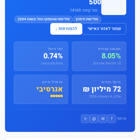
500
· מס' קופה: 14169
פוליסות חיסכון
פוליסות שהונפקו החל משנת 2004
שמור לאזור האישי
להצטרפות ↓
תשואה שנתית
דמי ניהול
0.74%
8.05%
12 חודשים אחרונים
מהנכסים בשנה
היקף נכסים
פרופיל סיכון
72 מיליון ₪
אגרסיבי
עודכן: 6 באוגוסט 2026
⎘
@
W
f
שיתוף: