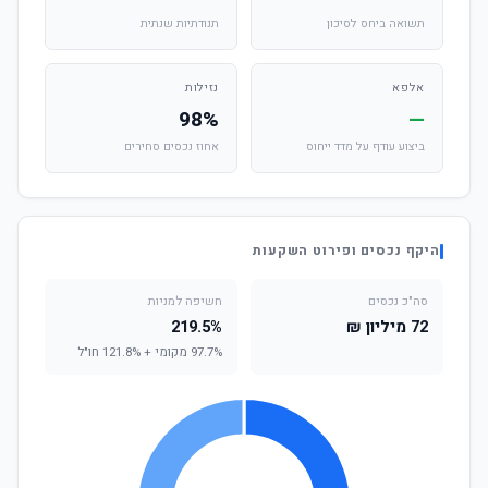
תשואה ביחס לסיכון
תנודתיות שנתית
אלפא
נזילות
98%
—
ביצוע עודף על מדד ייחוס
אחוז נכסים סחירים
היקף נכסים ופירוט השקעות
סה"כ נכסים
חשיפה למניות
72 מיליון ₪
219.5%
97.7% מקומי + 121.8% חו"ל