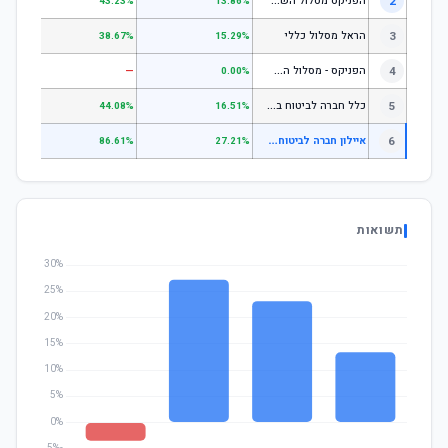
ה
פניקס מסלול השקעה כללי
2
.24%
43.23%
13.86%
3
הראל מסלול כללי
.72%
38.67%
15.29%
ה
פניקס - מסלול השקעה בניהול אישי
4
—
—
0.00%
כ
לל חברה לביטוח בע"מ כללי
5
.07%
44.08%
16.51%
א
יילון חברה לביטוח בע"מ מניות
6
.48%
86.61%
27.21%
תשואות