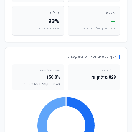
אלפא
נזילות
93%
—
ביצוע עודף על מדד ייחוס
אחוז נכסים סחירים
היקף נכסים ופירוט השקעות
סה"כ נכסים
חשיפה למניות
829 מיליון ₪
150.8%
98.4% מקומי + 52.4% חו"ל