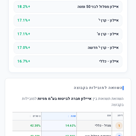
איילון מסלול לבני 50 ומטה
+18.2%
איילון - קרן י'
+17.1%
איילון - קרן ט'
+17.1%
איילון - קרן י' חדשה
+17.0%
איילון - כללי
+16.7%
השוואה למובילות בקבוצה
השוואת תשואות בין
איילון חברה לביטוח בע"מ מניות
למובילות
בקבוצה:
דירוג
שם
↕
↕
שנה
3 שנים
5 שנים
1
מגדל - כללי
.28%
42.30%
14.62%