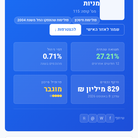
מניות
· מס' קופה: 115
פוליסות חיסכון
פוליסות שהונפקו החל משנת 2004
שמור לאזור האישי
להצטרפות ↓
תשואה שנתית
דמי ניהול
0.71%
27.21%
12 חודשים אחרונים
מהנכסים בשנה
היקף נכסים
פרופיל סיכון
829 מיליון ₪
מוגבר
עודכן: 8 באוגוסט 2026
⎘
@
W
f
שיתוף: