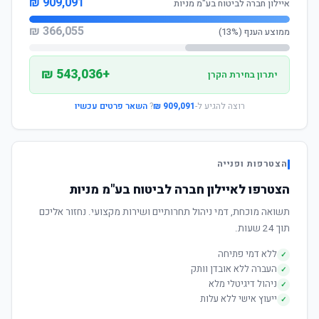
909,091 ₪
איילון חברה לביטוח בע"מ מניות
366,055 ₪
ממוצע הענף (13%)
+543,036 ₪
יתרון בחירת הקרן
רוצה להגיע ל-
909,091 ₪
?
השאר פרטים עכשיו
הצטרפות ופנייה
הצטרפו לאיילון חברה לביטוח בע"מ מניות
תשואה מוכחת, דמי ניהול תחרותיים ושירות מקצועי. נחזור אליכם
תוך 24 שעות.
ללא דמי פתיחה
✓
העברה ללא אובדן וותק
✓
ניהול דיגיטלי מלא
✓
ייעוץ אישי ללא עלות
✓