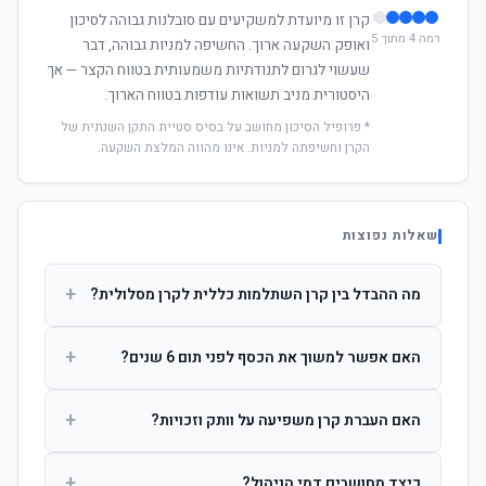
קרן זו מיועדת למשקיעים עם סובלנות גבוהה לסיכון
רמה 4 מתוך 5
ואופק השקעה ארוך. החשיפה למניות גבוהה, דבר
שעשוי לגרום לתנודתיות משמעותית בטווח הקצר — אך
היסטורית מניב תשואות עודפות בטווח הארוך.
* פרופיל הסיכון מחושב על בסיס סטיית התקן השנתית של
הקרן וחשיפתה למניות. אינו מהווה המלצת השקעה.
שאלות נפוצות
+
מה ההבדל בין קרן השתלמות כללית לקרן מסלולית?
קרן כללית מנהלת את הכסף בפיזור רחב לפי שיקול דעת מנהל
+
האם אפשר למשוך את הכסף לפני תום 6 שנים?
ההשקעות. קרן מסלולית עוקבת אחרי מדד ספציפי ומאפשרת
לחוסך לבחור את רמת הסיכון בעצמו.
כן, אך משיכה לפני 6 שנות חברות תחויב במס הכנסה מלא על
+
האם העברת קרן משפיעה על וותק וזכויות?
הרווחים. לאחר 6 שנים ניתן למשוך פטור ממס עד לתקרה
הקבועה בחוק.
לא. העברת קרן בין חברות אינה מאפסת את ספירת שנות
+
כיצד מחושבים דמי הניהול?