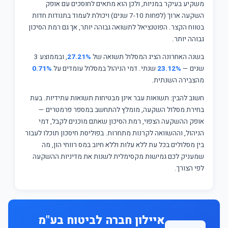
משקיע בעיקר במניות, ולכן הוא מתאים לחוסכים עם אופק
השקעה ארוך (לפחות 7-10 שנים) ויכולת לעמוד בתנודות חדות
בטווח הקצר. הפוטנציאל לתשואה גבוהה יותר, אך גם רמת הסיכון
גבוהה יותר.
בשנה האחרונה הציג המסלול תשואה של
27.21%
, ובממוצע 3
שנים —
23.12%
שנתי. דמי הניהול במסלול עומדים על
0.71%
מהצבירה השנתית.
חשוב להבין: תשואות עבר אינן מבטיחות תשואות עתידיות. בעת
בחירת מסלול השקעה, מומלץ להתחשב במספר פרמטרים —
אופק ההשקעה הצפוי, רמת הסיכון שאתם מוכנים לקבל, דמי
הניהול, וההשוואה לקרנות מתחרות. בפוליסת חיסכון תוכלו לעבור
בין מסלולים בכל עת ללא עלות וללא חיוב במס רווחי הון, מה
שמעניק לכם גמישות מקסימלית לשנות את מדיניות ההשקעה
לפי הצורך.
איילון חברה לביטוח בע"מ