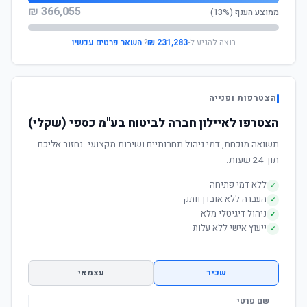
366,055 ₪
ממוצע הענף (13%)
רוצה להגיע ל-
231,283 ₪
?
השאר פרטים עכשיו
הצטרפות ופנייה
הצטרפו לאיילון חברה לביטוח בע"מ כספי (שקלי)
תשואה מוכחת, דמי ניהול תחרותיים ושירות מקצועי. נחזור אליכם
תוך 24 שעות.
ללא דמי פתיחה
✓
העברה ללא אובדן וותק
✓
ניהול דיגיטלי מלא
✓
ייעוץ אישי ללא עלות
✓
שכיר
עצמאי
שם פרטי