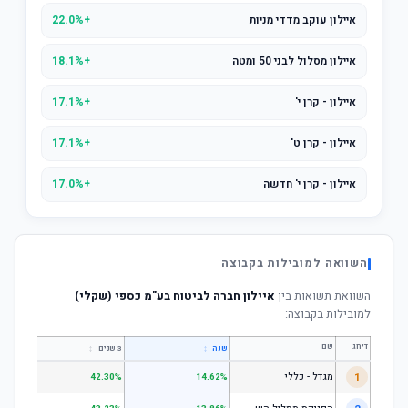
איילון עוקב מדדי מניות
+22.0%
איילון מסלול לבני 50 ומטה
+18.1%
איילון - קרן י'
+17.1%
איילון - קרן ט'
+17.1%
איילון - קרן י' חדשה
+17.0%
השוואה למובילות בקבוצה
השוואת תשואות בין
איילון חברה לביטוח בע"מ כספי (שקלי)
למובילות בקבוצה:
דירוג
שם
↕
↕
שנה
3 שנים
5 שנים
1
מגדל - כללי
.28%
42.30%
14.62%