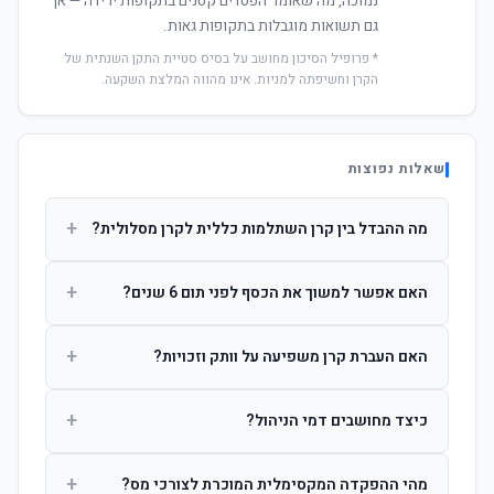
נמוכה, מה שאומר הפסדים קטנים בתקופות ירידה — אך
גם תשואות מוגבלות בתקופות גאות.
* פרופיל הסיכון מחושב על בסיס סטיית התקן השנתית של
הקרן וחשיפתה למניות. אינו מהווה המלצת השקעה.
שאלות נפוצות
+
מה ההבדל בין קרן השתלמות כללית לקרן מסלולית?
קרן כללית מנהלת את הכסף בפיזור רחב לפי שיקול דעת מנהל
+
האם אפשר למשוך את הכסף לפני תום 6 שנים?
ההשקעות. קרן מסלולית עוקבת אחרי מדד ספציפי ומאפשרת
לחוסך לבחור את רמת הסיכון בעצמו.
כן, אך משיכה לפני 6 שנות חברות תחויב במס הכנסה מלא על
+
האם העברת קרן משפיעה על וותק וזכויות?
הרווחים. לאחר 6 שנים ניתן למשוך פטור ממס עד לתקרה
הקבועה בחוק.
לא. העברת קרן בין חברות אינה מאפסת את ספירת שנות
+
כיצד מחושבים דמי הניהול?
החברות. הוותק ממשיך להיספר מיום ההפקדה הראשונה.
דמי הניהול נגבים כאחוז שנתי מהיתרה הצבורה. ניתן לנהל משא
+
מהי ההפקדה המקסימלית המוכרת לצורכי מס?
ומתן על שיעורם בעת הצטרפות.