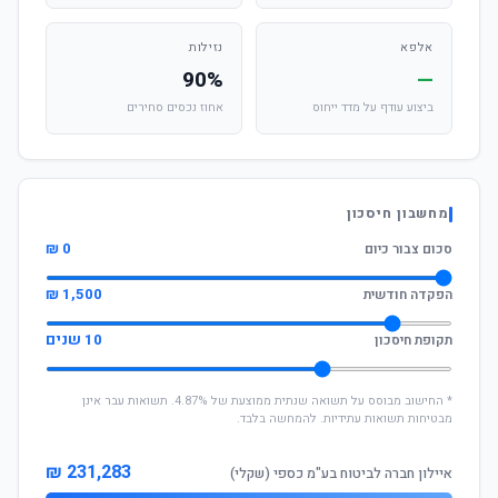
אלפא
נזילות
90%
—
ביצוע עודף על מדד ייחוס
אחוז נכסים סחירים
מחשבון חיסכון
0 ₪
סכום צבור כיום
1,500 ₪
הפקדה חודשית
10 שנים
תקופת חיסכון
* החישוב מבוסס על תשואה שנתית ממוצעת של 4.87%. תשואות עבר אינן
מבטיחות תשואות עתידיות. להמחשה בלבד.
231,283 ₪
איילון חברה לביטוח בע"מ כספי (שקלי)