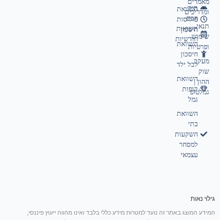
מאמרים
תיק
השוואת
ומדריכים
חכם
פוליסות
תנאי
תשואות
חיסכון
שימוש
חודשיות
השוואת
ופרטיות
חיסכון
מעקב
לכל ילד
שוק
השוואת
ההון |
קופות
גמלטופ
גמל
השוואת
בתי
השקעות
למסחר
עצמאי
גילוי נאות
המידע המוצג באתר זה נועד למטרות מידע כללי בלבד ואינו מהווה ייעוץ פיננסי,