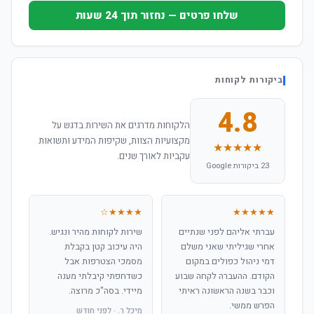
שלחו פרטים — נחזור תוך 24 שעות
ביקורות לקוחות
4.8
הלקוחות מדרגים את השירות בדגש על
מקצועיות הצוות, שקיפות המידע ותשואות
★★★★★
עקביות לאורך שנים.
23 ביקורות Google
★★★★☆
★★★★★
עברתי אליהם לפני שנתיים
שירות לקוחות מהיר ונגיש.
אחרי שגיליתי שאני משלם
היה עיכוב קטן בקבלת
דמי ניהול כפולים במקום
מסמכי הצטרפות אבל
הקודם. ההעברה לקחה שבוע
כשדחפתי קיבלתי מענה
וכבר בשנה הראשונה ראיתי
מיידי. בסה"כ מרוצה.
הפרש ממשי.
מיכל ר. · לפני חודש