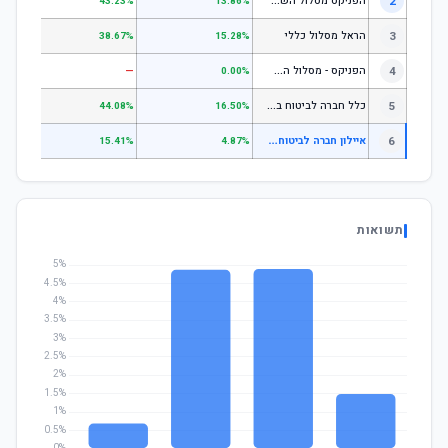
ה
פניקס מסלול השקעה כללי
2
.24%
43.23%
13.86%
3
הראל מסלול כללי
.72%
38.67%
15.28%
ה
פניקס - מסלול השקעה בניהול אישי
4
—
—
0.00%
כ
לל חברה לביטוח בע"מ כללי
5
.07%
44.08%
16.50%
א
יילון חברה לביטוח בע"מ כספי (שקלי)
6
.69%
15.41%
4.87%
תשואות