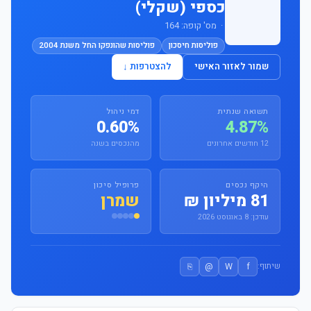
כספי (שקלי)
· מס' קופה: 164
פוליסות חיסכון
פוליסות שהונפקו החל משנת 2004
שמור לאזור האישי
להצטרפות ↓
תשואה שנתית
דמי ניהול
0.60%
4.87%
12 חודשים אחרונים
מהנכסים בשנה
היקף נכסים
פרופיל סיכון
81 מיליון ₪
שמרן
עודכן: 8 באוגוסט 2026
⎘
@
W
f
שיתוף: