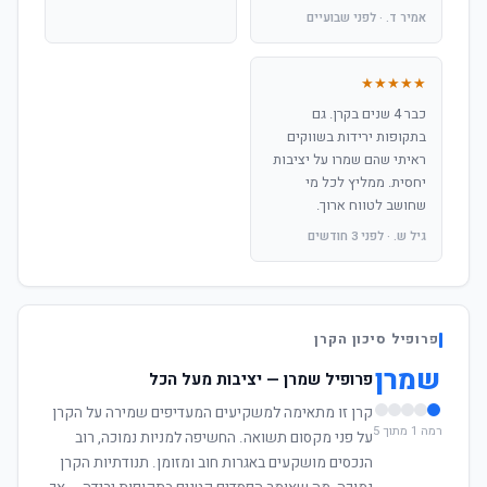
אמיר ד. · לפני שבועיים
★★★★★
כבר 4 שנים בקרן. גם
בתקופות ירידות בשווקים
ראיתי שהם שמרו על יציבות
יחסית. ממליץ לכל מי
שחושב לטווח ארוך.
גיל ש. · לפני 3 חודשים
פרופיל סיכון הקרן
שמרן
פרופיל שמרן — יציבות מעל הכל
קרן זו מתאימה למשקיעים המעדיפים שמירה על הקרן
רמה 1 מתוך 5
על פני מקסום תשואה. החשיפה למניות נמוכה, רוב
הנכסים מושקעים באגרות חוב ומזומן. תנודתיות הקרן