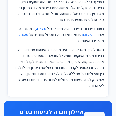
כספי (שקלי) הוא המסלול הסולידי ביותר. הוא משקיע בעיקר
בפיקדונות שקליים ואג"ח ממשלתיות קצרות מועד. הסיכון נמוך
מאוד, אך גם פוטנציאל התשואה מוגבל. מתאים לטווח השקעה
קצר או למי שמחפש שמירת ערך.
בשנה האחרונה הציג המסלול תשואה של
4.87%
, ובממוצע 3
שנים —
4.89%
שנתי. דמי הניהול במסלול עומדים על
0.60%
מהצבירה השנתית.
חשוב להבין: תשואות עבר אינן מבטיחות תשואות עתידיות. בעת
בחירת מסלול השקעה, מומלץ להתחשב במספר פרמטרים —
אופק ההשקעה הצפוי, רמת הסיכון שאתם מוכנים לקבל, דמי
הניהול, וההשוואה לקרנות מתחרות. בפוליסת חיסכון תוכלו לעבור
בין מסלולים בכל עת ללא עלות וללא חיוב במס רווחי הון, מה
שמעניק לכם גמישות מקסימלית לשנות את מדיניות ההשקעה
לפי הצורך.
איילון חברה לביטוח בע"מ