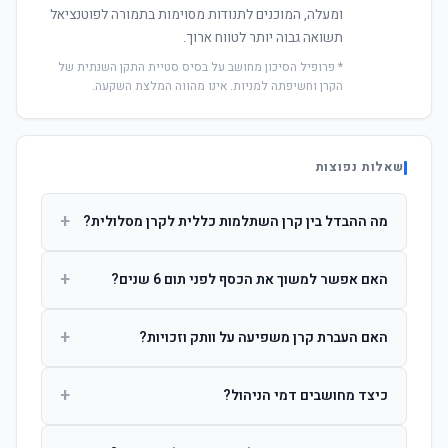
ומעלה, המוכנים לתנודות מסוימות בתמורה לפוטנציאל
תשואה גבוה יותר לטווח ארוך.
* פרופיל הסיכון מחושב על בסיס סטיית התקן השנתית של
הקרן וחשיפתה למניות. אינו מהווה המלצת השקעה.
שאלות נפוצות
+
מה ההבדל בין קרן השתלמות כללית לקרן מסלולית?
קרן כללית מנהלת את הכסף בפיזור רחב לפי שיקול דעת מנהל
+
האם אפשר למשוך את הכסף לפני תום 6 שנים?
ההשקעות. קרן מסלולית עוקבת אחרי מדד ספציפי ומאפשרת
לחוסך לבחור את רמת הסיכון בעצמו.
כן, אך משיכה לפני 6 שנות חברות תחויב במס הכנסה מלא על
+
האם העברת קרן משפיעה על וותק וזכויות?
הרווחים. לאחר 6 שנים ניתן למשוך פטור ממס עד לתקרה
הקבועה בחוק.
לא. העברת קרן בין חברות אינה מאפסת את ספירת שנות
+
כיצד מחושבים דמי הניהול?
החברות. הוותק ממשיך להיספר מיום ההפקדה הראשונה.
דמי הניהול נגבים כאחוז שנתי מהיתרה הצבורה. ניתן לנהל משא