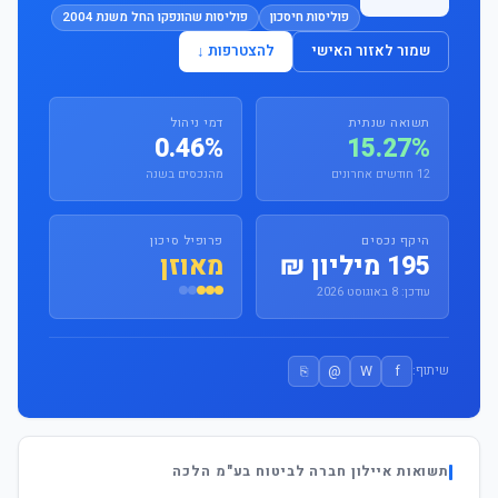
פוליסות חיסכון
פוליסות שהונפקו החל משנת 2004
שמור לאזור האישי
להצטרפות ↓
תשואה שנתית
דמי ניהול
0.46%
15.27%
12 חודשים אחרונים
מהנכסים בשנה
היקף נכסים
פרופיל סיכון
195 מיליון ₪
מאוזן
עודכן: 8 באוגוסט 2026
⎘
@
W
f
שיתוף:
תשואות איילון חברה לביטוח בע"מ הלכה