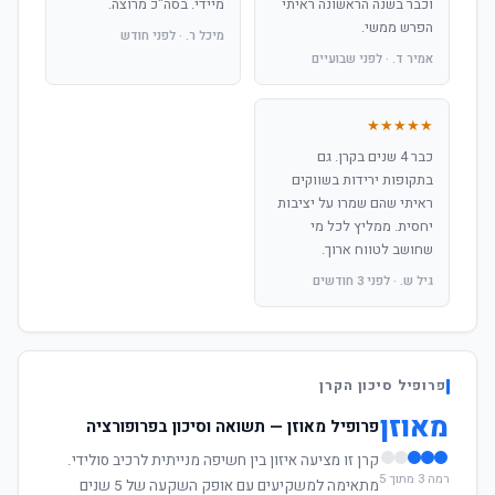
וכבר בשנה הראשונה ראיתי
מיידי. בסה"כ מרוצה.
הפרש ממשי.
מיכל ר. · לפני חודש
אמיר ד. · לפני שבועיים
★★★★★
כבר 4 שנים בקרן. גם
בתקופות ירידות בשווקים
ראיתי שהם שמרו על יציבות
יחסית. ממליץ לכל מי
שחושב לטווח ארוך.
גיל ש. · לפני 3 חודשים
פרופיל סיכון הקרן
מאוזן
פרופיל מאוזן — תשואה וסיכון בפרופורציה
קרן זו מציעה איזון בין חשיפה מנייתית לרכיב סולידי.
רמה 3 מתוך 5
מתאימה למשקיעים עם אופק השקעה של 5 שנים