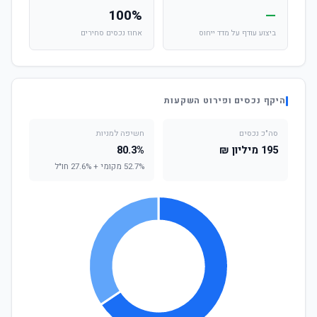
100%
—
ביצוע עודף על מדד ייחוס
אחוז נכסים סחירים
היקף נכסים ופירוט השקעות
סה"כ נכסים
חשיפה למניות
195 מיליון ₪
80.3%
52.7% מקומי + 27.6% חו"ל