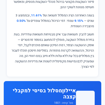
פיזור השקעות מקצועי בניהול מנהלי השקעות מנוסים, ומאפשר
חשיפה מגוונת לשוקי ההון.
בשנה האחרונה הציג המסלול תשואה של
11.61%
, ובממוצע 3
שנים —
9.15%
שנתי. דמי הניהול במסלול עומדים על
0.50%
מהצבירה השנתית.
חשוב להבין: תשואות עבר אינן מבטיחות תשואות עתידיות. בעת
בחירת מסלול השקעה, מומלץ להתחשב במספר פרמטרים —
אופק ההשקעה הצפוי, רמת הסיכון שאתם מוכנים לקבל, דמי
הניהול, וההשוואה לקרנות מתחרות. בפוליסת חיסכון תוכלו לעבור
בין מסלולים בכל עת ללא עלות וללא חיוב במס רווחי הון, מה
שמעניק לכם גמישות מקסימלית לשנות את מדיניות ההשקעה
לפי הצורך.
איילוןמסלול בסיסי למקבלי
קצבה
· מס' קופה: 1801