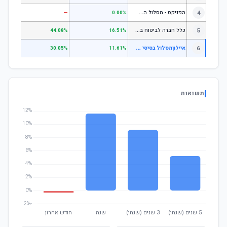
ה
פניקס - מסלול השקעה בניהול אישי
4
—
—
0.00%
כ
לל חברה לביטוח בע"מ כללי
5
.07%
44.08%
16.51%
א
יילוןמסלול בסיסי למקבלי קצבה
6
.01%
30.05%
11.61%
תשואות