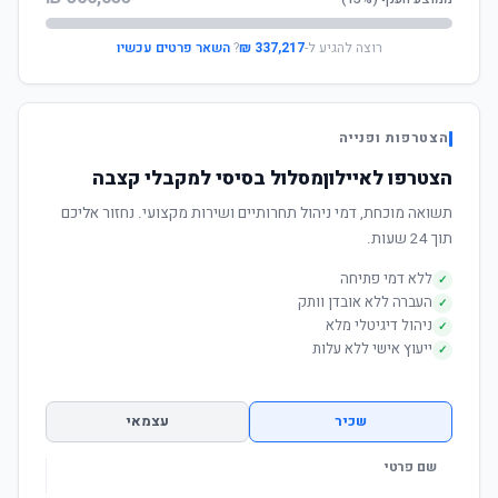
רוצה להגיע ל-
337,217 ₪
?
השאר פרטים עכשיו
הצטרפות ופנייה
הצטרפו לאיילוןמסלול בסיסי למקבלי קצבה
תשואה מוכחת, דמי ניהול תחרותיים ושירות מקצועי. נחזור אליכם
תוך 24 שעות.
ללא דמי פתיחה
✓
העברה ללא אובדן וותק
✓
ניהול דיגיטלי מלא
✓
ייעוץ אישי ללא עלות
✓
שכיר
עצמאי
שם פרטי