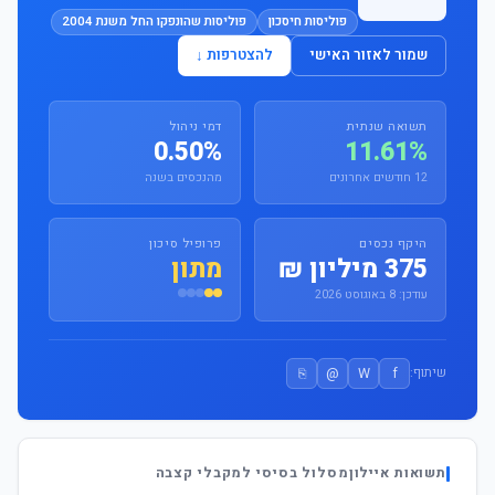
פוליסות חיסכון
פוליסות שהונפקו החל משנת 2004
שמור לאזור האישי
להצטרפות ↓
תשואה שנתית
דמי ניהול
0.50%
11.61%
12 חודשים אחרונים
מהנכסים בשנה
היקף נכסים
פרופיל סיכון
375 מיליון ₪
מתון
עודכן: 8 באוגוסט 2026
⎘
@
W
f
שיתוף:
תשואות איילוןמסלול בסיסי למקבלי קצבה