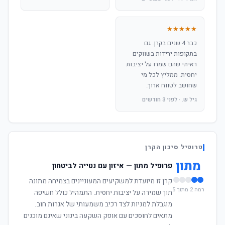
★★★★★
כבר 4 שנים בקרן. גם
בתקופות ירידות בשווקים
ראיתי שהם שמרו על יציבות
יחסית. ממליץ לכל מי
שחושב לטווח ארוך.
גיל ש. · לפני 3 חודשים
פרופיל סיכון הקרן
מתון
פרופיל מתון — איזון עם נטייה לביטחון
קרן זו מיועדת למשקיעים המעוניינים בצמיחה מתונה
רמה 2 מתוך 5
תוך שמירה על יציבות יחסית. התמהיל כולל חשיפה
מוגבלת למניות לצד רכיב משמעותי של אגרות חוב.
מתאים לחוסכים עם אופק השקעה בינוני שאינם מוכנים