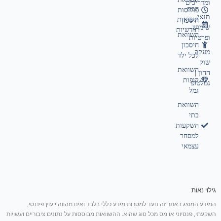
ומדריכים
חכם
פוליסות
תנאי
תשואות
חיסכון
שימוש
חודשיות
השוואת
ופרטיות
חיסכון
מעקב
לכל ילד
שוק
השוואת
ההון |
קופות
גמלטופ
גמל
השוואת
בתי
השקעות
למסחר
עצמאי
גילוי נאות
המידע המוצג באתר זה נועד למטרות מידע כללי בלבד ואינו מהווה ייעוץ פיננסי,
השקעתי, פנסיוני או מס מכל סוג שהוא. ההשוואות מבוססות על נתונים ציבוריים ועשויות