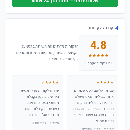
שלחו פרטים — נחזור תוך 24 שעות
ביקורות לקוחות
4.8
הלקוחות מדרגים את השירות בדגש על
מקצועיות הצוות, שקיפות המידע ותשואות
★★★★★
עקביות לאורך שנים.
23 ביקורות Google
★★★★☆
★★★★★
עברתי אליהם לפני שנתיים
שירות לקוחות מהיר ונגיש.
אחרי שגיליתי שאני משלם
היה עיכוב קטן בקבלת
דמי ניהול כפולים במקום
מסמכי הצטרפות אבל
הקודם. ההעברה לקחה שבוע
כשדחפתי קיבלתי מענה
וכבר בשנה הראשונה ראיתי
מיידי. בסה"כ מרוצה.
הפרש ממשי.
מיכל ר. · לפני חודש
אמיר ד. · לפני שבועיים