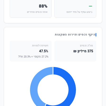
88%
—
ביצוע עודף על מדד ייחוס
אחוז נכסים סחירים
היקף נכסים ופירוט השקעות
סה"כ נכסים
חשיפה למניות
375 מיליון ₪
47.5%
27.2% מקומי + 20.3% חו"ל