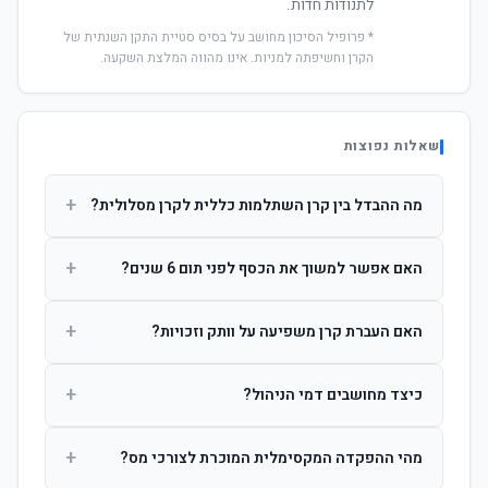
לתנודות חדות.
* פרופיל הסיכון מחושב על בסיס סטיית התקן השנתית של
הקרן וחשיפתה למניות. אינו מהווה המלצת השקעה.
שאלות נפוצות
+
מה ההבדל בין קרן השתלמות כללית לקרן מסלולית?
קרן כללית מנהלת את הכסף בפיזור רחב לפי שיקול דעת מנהל
+
האם אפשר למשוך את הכסף לפני תום 6 שנים?
ההשקעות. קרן מסלולית עוקבת אחרי מדד ספציפי ומאפשרת
לחוסך לבחור את רמת הסיכון בעצמו.
כן, אך משיכה לפני 6 שנות חברות תחויב במס הכנסה מלא על
+
האם העברת קרן משפיעה על וותק וזכויות?
הרווחים. לאחר 6 שנים ניתן למשוך פטור ממס עד לתקרה
הקבועה בחוק.
לא. העברת קרן בין חברות אינה מאפסת את ספירת שנות
+
כיצד מחושבים דמי הניהול?
החברות. הוותק ממשיך להיספר מיום ההפקדה הראשונה.
דמי הניהול נגבים כאחוז שנתי מהיתרה הצבורה. ניתן לנהל משא
+
מהי ההפקדה המקסימלית המוכרת לצורכי מס?
ומתן על שיעורם בעת הצטרפות.