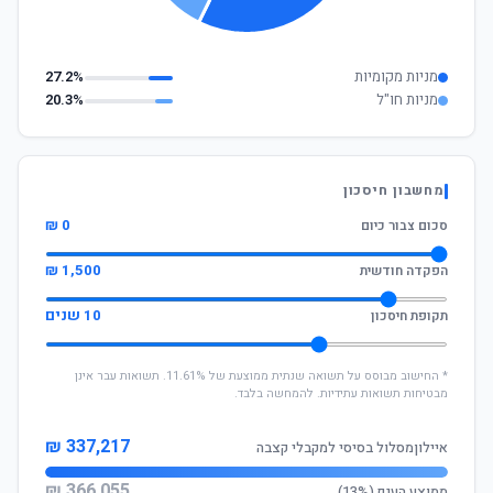
מניות מקומיות
27.2%
מניות חו"ל
20.3%
מחשבון חיסכון
0 ₪
סכום צבור כיום
1,500 ₪
הפקדה חודשית
10 שנים
תקופת חיסכון
* החישוב מבוסס על תשואה שנתית ממוצעת של 11.61%. תשואות עבר אינן
מבטיחות תשואות עתידיות. להמחשה בלבד.
337,217 ₪
איילוןמסלול בסיסי למקבלי קצבה
366,055 ₪
ממוצע הענף (13%)