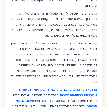
כל סוגי המוצרים הפיננסיים בליווי זרוע ההשקעות הוותיקה — מגדל
שוקי הון.
קרנות הפנסיה של מגדל הן מהפופולריות ביותר בישראל. מגדל
שוקי הון היא אחת מחברות ניהול ההשקעות הוותיקות בישראל, עם
ניסיון של עשרות שנים בניהול נכסים מוסדיים ופרטיים. הקרנות
כוללות מסלולים תלויי גיל אוטומטיים, מה שמאפשר לחוסכים לקבל
ניהול מקצועי גם בלי לעקוב באופן שוטף.
קרן פנסיה היא המוצר הפנסיוני המרכזי בישראל ומחייבת על פי חוק
את כל השכירים. היא מספקת שלוש שכבות הגנה: קצבת זקנה,
ביטוח נכות וביטוח שאירים. ההפקדה החודשית הסטנדרטית היא
18.5% מהשכר (משולבת עובד-מעסיק). קרן פנסיה היא הבסיס
לחיסכון הפנסיוני של כל שכיר בישראל. היא מציעה שלושה סוגי
מסלולים עיקריים: כללי, מנייתי, ועוקב מדדים. בנוסף, יש מסלולי
ברירת מחדל תלויי גיל שמתאימים את החשיפה למניות לפי גילו של
החוסך.
מגדל ידועה בגישה מקצועית-שמרנית, ובניסיון רב שנים
שמתבטא בתשואות יציבות.
בבחירת קרן פנסיה חשוב לבדוק לא
רק את התשואה, אלא גם את
מקדם הקצבה
ואת
איכות הכיסוי
הביטוחי
. דמי הניהול קריטיים גם הם — הפרש של 0.3% יכול להגיע