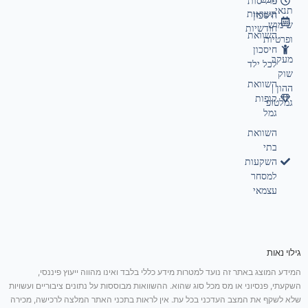
פוליסות
תנאי
תשואות
חיסכון
שימוש
חודשיות
השוואת
ופרטיות
חיסכון
מעקב
לכל ילד
שוק
השוואת
ההון |
קופות
גמלטופ
גמל
השוואת
בתי
השקעות
למסחר
עצמאי
גילוי נאות
המידע המוצג באתר זה נועד למטרות מידע כללי בלבד ואינו מהווה ייעוץ פיננסי,
השקעתי, פנסיוני או מס מכל סוג שהוא. ההשוואות מבוססות על נתונים ציבוריים ועשויות
שלא לשקף את המצב העדכני בכל עת. אין לראות בתכני האתר המלצה לרכישה, מכירה