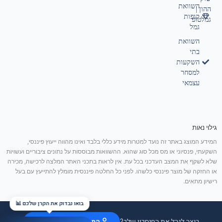
השוואת
ההון |
קופות
גמלטופ
גמל
השוואת
בתי
השקעות
למסחר
עצמאי
גילוי נאות
המידע המוצג באתר זה נועד למטרות מידע כללי בלבד ואינו מהווה ייעוץ פיננסי,
השקעתי, פנסיוני או מס מכל סוג שהוא. ההשוואות מבוססות על נתונים ציבוריים ועשויות
שלא לשקף את המצב העדכני בכל עת. אין לראות בתכני האתר המלצה לרכישה, מכירה
או החזקה של מוצר פיננסי כלשהו. לפני כל החלטה פיננסית מומלץ להתייעץ עם בעל
רישיון מתאים.
בואו נבדוק את הקרן שלכם 📊
רוצה לנהל את החיסכון שלך?
התחבר / הצטרף בחינם