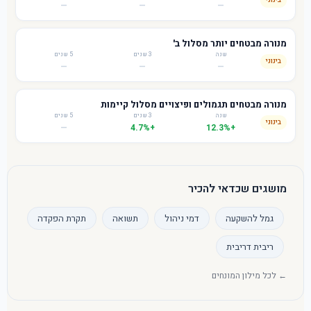
בינוני
—
—
—
מנורה מבטחים יותר מסלול ב'
שנה
3 שנים
5 שנים
בינוני
—
—
—
מנורה מבטחים תגמולים ופיצויים מסלול קיימות
שנה
3 שנים
5 שנים
בינוני
—
+4.7%
+12.3%
מושגים שכדאי להכיר
גמל להשקעה
דמי ניהול
תשואה
תקרת הפקדה
ריבית דריבית
← לכל מילון המונחים