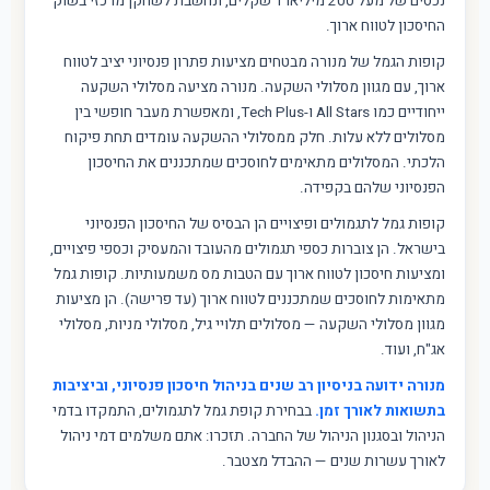
נכסים של מעל 200 מיליארד שקלים, ונחשבת לשחקן מרכזי בשוק
החיסכון לטווח ארוך.
קופות הגמל של מנורה מבטחים מציעות פתרון פנסיוני יציב לטווח
ארוך, עם מגוון מסלולי השקעה. מנורה מציעה מסלולי השקעה
ייחודיים כמו All Stars ו-Tech Plus, ומאפשרת מעבר חופשי בין
מסלולים ללא עלות. חלק ממסלולי ההשקעה עומדים תחת פיקוח
הלכתי. המסלולים מתאימים לחוסכים שמתכננים את החיסכון
הפנסיוני שלהם בקפידה.
קופות גמל לתגמולים ופיצויים הן הבסיס של החיסכון הפנסיוני
בישראל. הן צוברות כספי תגמולים מהעובד והמעסיק וכספי פיצויים,
ומציעות חיסכון לטווח ארוך עם הטבות מס משמעותיות. קופות גמל
מתאימות לחוסכים שמתכננים לטווח ארוך (עד פרישה). הן מציעות
מגוון מסלולי השקעה — מסלולים תלויי גיל, מסלולי מניות, מסלולי
אג"ח, ועוד.
מנורה ידועה בניסיון רב שנים בניהול חיסכון פנסיוני, וביציבות
בתשואות לאורך זמן.
בבחירת קופת גמל לתגמולים, התמקדו בדמי
הניהול ובסגנון הניהול של החברה. תזכרו: אתם משלמים דמי ניהול
לאורך עשרות שנים — ההבדל מצטבר.