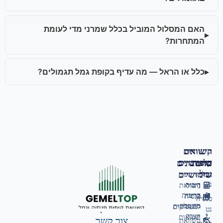
האם המסלול המוביל בכלל שמרני מדי לעומת
המתחרות?
כלל או הראל — מה עדיף בקופת גמל תגמולים?
השוואת
קישורים
קופות
שימושיים
כלים
מחשבונים
גמל
שימושיים
גמל
מחשבון
נט
ריבית
השוואת
ניהול
דריבית
קרנות
פנסיה
פנסיה
מחשבון
השתלמות
למעסיקים
נט
אודות גמל טופ
קצבה
תשואות
צור קשר
השוואת