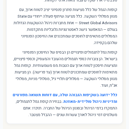
230 מיליארד שקלים עבור מאות אלפי לקוחות.
קופות הגמל של כלל מציעות פתרון פנסיוני יציב לטווח ארוך, עם
מגוון מסלולי השקעה. כלל מציעה שיתוף פעולה ייחודי עם State
Street Global Advisors — אחת מחברות ניהול ההשקעות הגדולות
בעולם — המאפשר גישה לאסטרטגיות גלובליות מתקדמות.
המסלולים מתאימים לחוסכים שמתכננים את החיסכון הפנסיוני
שלהם בקפידה.
קופות גמל לתגמולים ופיצויים הן הבסיס של החיסכון הפנסיוני
בישראל. הן צוברות כספי תגמולים מהעובד והמעסיק וכספי פיצויים,
ומציעות חיסכון לטווח ארוך עם הטבות מס משמעותיות. קופות גמל
מתאימות לחוסכים שמתכננים לטווח ארוך (עד פרישה). הן מציעות
מגוון מסלולי השקעה — מסלולים תלויי גיל, מסלולי מניות, מסלולי
אג"ח, ועוד.
כלל ידועה בשקיפות הגבוהה שלה, עם דוחות תשואה מפורטים
ומדיניות ניהול סולידית-מאוזנת.
בבחירת קופת גמל לתגמולים,
התמקדו בדמי הניהול ובסגנון הניהול של החברה. תזכרו: אתם
משלמים דמי ניהול לאורך עשרות שנים — ההבדל מצטבר.