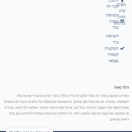
חיסכון
מעקב
לכל ילד
שוק
השוואת
ההון |
קופות
גמלטופ
גמל
השוואת
בתי
השקעות
למסחר
עצמאי
גילוי נאות
המידע המוצג באתר זה נועד למטרות מידע כללי בלבד ואינו מהווה ייעוץ פיננסי,
השקעתי, פנסיוני או מס מכל סוג שהוא. ההשוואות מבוססות על נתונים ציבוריים ועשויות
שלא לשקף את המצב העדכני בכל עת. אין לראות בתכני האתר המלצה לרכישה, מכירה
או החזקה של מוצר פיננסי כלשהו. לפני כל החלטה פיננסית מומלץ להתייעץ עם בעל
רישיון מתאים.