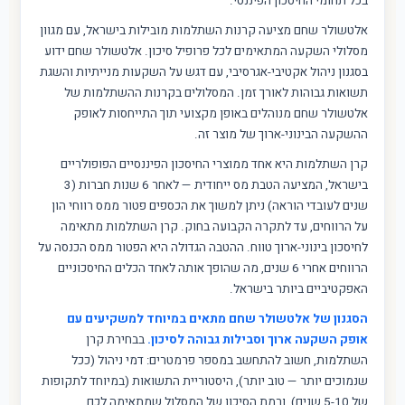
בכל תחומי החיסכון הפיננסי.
אלטשולר שחם מציעה קרנות השתלמות מובילות בישראל, עם מגוון
מסלולי השקעה המתאימים לכל פרופיל סיכון. אלטשולר שחם ידוע
בסגנון ניהול אקטיבי-אגרסיבי, עם דגש על השקעות מנייתיות והשגת
תשואות גבוהות לאורך זמן. המסלולים בקרנות ההשתלמות של
אלטשולר שחם מנוהלים באופן מקצועי תוך התייחסות לאופק
ההשקעה הבינוני-ארוך של מוצר זה.
קרן השתלמות היא אחד ממוצרי החיסכון הפיננסיים הפופולריים
בישראל, המציעה הטבת מס ייחודית — לאחר 6 שנות חברות (3
שנים לעובדי הוראה) ניתן למשוך את הכספים פטור ממס רווחי הון
על הרווחים, עד לתקרה הקבועה בחוק. קרן השתלמות מתאימה
לחיסכון בינוני-ארוך טווח. ההטבה הגדולה היא הפטור ממס הכנסה על
הרווחים אחרי 6 שנים, מה שהופך אותה לאחד הכלים החיסכוניים
האפקטיביים ביותר בישראל.
הסגנון של אלטשולר שחם מתאים במיוחד למשקיעים עם
אופק השקעה ארוך וסבילות גבוהה לסיכון.
בבחירת קרן
השתלמות, חשוב להתחשב במספר פרמטרים: דמי ניהול (ככל
שנמוכים יותר — טוב יותר), היסטוריית התשואות (במיוחד לתקופות
של 5-10 שנים), ורמת הסיכון של המסלול שמתאימה לכם.