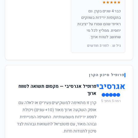
★★★★★
כבר 4 שנים בקרן. גם
בתקופות ירידות בשווקים
ראיתי שהם שמרו על יציבות
יחסית. ממליץ לכל מי
שחושב לטווח ארוך.
גיל ש. · לפני 3 חודשים
פרופיל סיכון הקרן
אגרסיבי
פרופיל אגרסיבי — מקסום תשואה לטווח
ארוך
רמה 5 מתוך 5
קרן זו מתאימה למשקיעים צעירים או לאלה עם
אופק השקעה ארוך מאוד (10+ שנים) ויכולת
לספוג ירידות משמעותיות. החשיפה המנייתית
גבוהה מאוד, עם פוטנציאל לתשואות גבוהות לצד
סיכון לתנודות חדות.