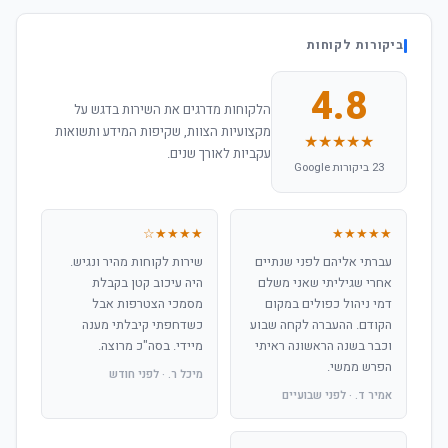
ביקורות לקוחות
4.8
הלקוחות מדרגים את השירות בדגש על
מקצועיות הצוות, שקיפות המידע ותשואות
★★★★★
עקביות לאורך שנים.
23 ביקורות Google
★★★★☆
★★★★★
עברתי אליהם לפני שנתיים
שירות לקוחות מהיר ונגיש.
אחרי שגיליתי שאני משלם
היה עיכוב קטן בקבלת
דמי ניהול כפולים במקום
מסמכי הצטרפות אבל
הקודם. ההעברה לקחה שבוע
כשדחפתי קיבלתי מענה
וכבר בשנה הראשונה ראיתי
מיידי. בסה"כ מרוצה.
הפרש ממשי.
מיכל ר. · לפני חודש
אמיר ד. · לפני שבועיים