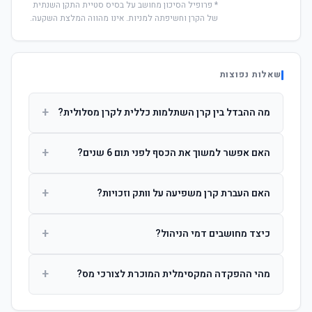
* פרופיל הסיכון מחושב על בסיס סטיית התקן השנתית
של הקרן וחשיפתה למניות. אינו מהווה המלצת השקעה.
שאלות נפוצות
+
מה ההבדל בין קרן השתלמות כללית לקרן מסלולית?
קרן כללית מנהלת את הכסף בפיזור רחב לפי שיקול דעת מנהל
+
האם אפשר למשוך את הכסף לפני תום 6 שנים?
ההשקעות. קרן מסלולית עוקבת אחרי מדד ספציפי ומאפשרת
לחוסך לבחור את רמת הסיכון בעצמו.
כן, אך משיכה לפני 6 שנות חברות תחויב במס הכנסה מלא על
+
האם העברת קרן משפיעה על וותק וזכויות?
הרווחים. לאחר 6 שנים ניתן למשוך פטור ממס עד לתקרה
הקבועה בחוק.
לא. העברת קרן בין חברות אינה מאפסת את ספירת שנות
+
כיצד מחושבים דמי הניהול?
החברות. הוותק ממשיך להיספר מיום ההפקדה הראשונה.
דמי הניהול נגבים כאחוז שנתי מהיתרה הצבורה. ניתן לנהל משא
+
מהי ההפקדה המקסימלית המוכרת לצורכי מס?
ומתן על שיעורם בעת הצטרפות.
לשכירים: המעסיק מפקיד עד 7.5% ממשכורת + 2.5% ניכוי