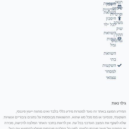
תנאי
תשואות
חיסכון
שימוש
חודשיות
השוואת
ופרטיות
חיסכון
מעקב
לכל ילד
שוק
השוואת
ההון |
קופות
גמלטופ
גמל
השוואת
בתי
השקעות
למסחר
עצמאי
גילוי נאות
המידע המוצג באתר זה נועד למטרות מידע כללי בלבד ואינו מהווה ייעוץ פיננסי,
השקעתי, פנסיוני או מס מכל סוג שהוא. ההשוואות מבוססות על נתונים ציבוריים ועשויות
שלא לשקף את המצב העדכני בכל עת. אין לראות בתכני האתר המלצה לרכישה, מכירה
או החזקה של מוצר פיננסי כלשהו. לפני כל החלטה פיננסית מומלץ להתייעץ עם בעל