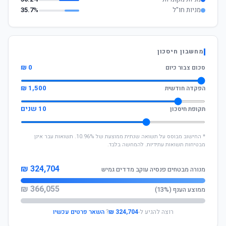
מניות חו"ל
35.7%
מחשבון חיסכון
0 ₪
סכום צבור כיום
1,500 ₪
הפקדה חודשית
10 שנים
תקופת חיסכון
* החישוב מבוסס על תשואה שנתית ממוצעת של 10.96%. תשואות עבר אינן
מבטיחות תשואות עתידיות. להמחשה בלבד.
324,704 ₪
מנורה מבטחים פנסיה עוקב מדדים גמיש
366,055 ₪
ממוצע הענף (13%)
רוצה להגיע ל-
324,704 ₪
?
השאר פרטים עכשיו