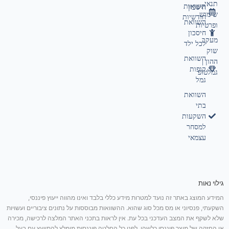
תנאי
תשואות
חיסכון
שימוש
חודשיות
השוואת
ופרטיות
חיסכון
מעקב
לכל ילד
שוק
השוואת
ההון |
קופות
גמלטופ
גמל
השוואת
בתי
השקעות
למסחר
עצמאי
גילוי נאות
המידע המוצג באתר זה נועד למטרות מידע כללי בלבד ואינו מהווה ייעוץ פיננסי,
השקעתי, פנסיוני או מס מכל סוג שהוא. ההשוואות מבוססות על נתונים ציבוריים ועשויות
שלא לשקף את המצב העדכני בכל עת. אין לראות בתכני האתר המלצה לרכישה, מכירה
או החזקה של מוצר פיננסי כלשהו. לפני כל החלטה פיננסית מומלץ להתייעץ עם בעל