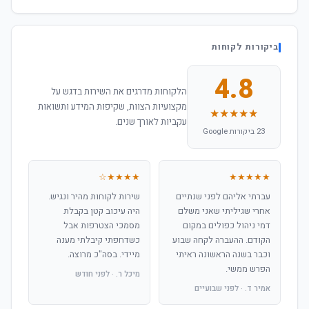
ביקורות לקוחות
4.8
הלקוחות מדרגים את השירות בדגש על
מקצועיות הצוות, שקיפות המידע ותשואות
★★★★★
עקביות לאורך שנים.
23 ביקורות Google
★★★★☆
★★★★★
עברתי אליהם לפני שנתיים
שירות לקוחות מהיר ונגיש.
אחרי שגיליתי שאני משלם
היה עיכוב קטן בקבלת
דמי ניהול כפולים במקום
מסמכי הצטרפות אבל
הקודם. ההעברה לקחה שבוע
כשדחפתי קיבלתי מענה
וכבר בשנה הראשונה ראיתי
מיידי. בסה"כ מרוצה.
הפרש ממשי.
מיכל ר. · לפני חודש
אמיר ד. · לפני שבועיים