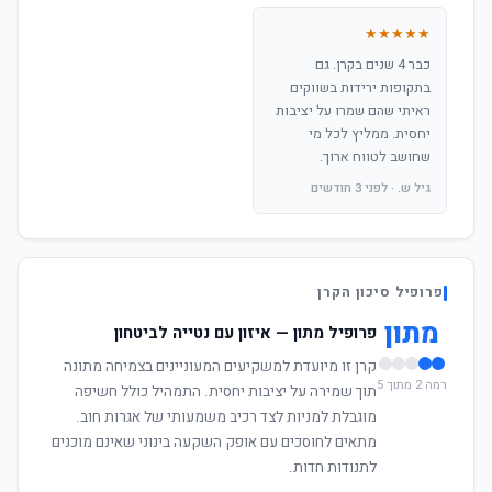
★★★★★
כבר 4 שנים בקרן. גם
בתקופות ירידות בשווקים
ראיתי שהם שמרו על יציבות
יחסית. ממליץ לכל מי
שחושב לטווח ארוך.
גיל ש. · לפני 3 חודשים
פרופיל סיכון הקרן
מתון
פרופיל מתון — איזון עם נטייה לביטחון
קרן זו מיועדת למשקיעים המעוניינים בצמיחה מתונה
רמה 2 מתוך 5
תוך שמירה על יציבות יחסית. התמהיל כולל חשיפה
מוגבלת למניות לצד רכיב משמעותי של אגרות חוב.
מתאים לחוסכים עם אופק השקעה בינוני שאינם מוכנים
לתנודות חדות.