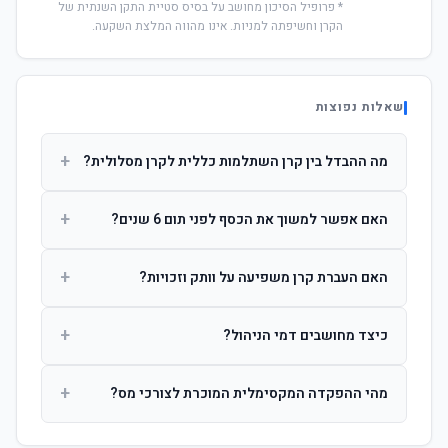
* פרופיל הסיכון מחושב על בסיס סטיית התקן השנתית של
הקרן וחשיפתה למניות. אינו מהווה המלצת השקעה.
שאלות נפוצות
+
מה ההבדל בין קרן השתלמות כללית לקרן מסלולית?
קרן כללית מנהלת את הכסף בפיזור רחב לפי שיקול דעת מנהל
+
האם אפשר למשוך את הכסף לפני תום 6 שנים?
ההשקעות. קרן מסלולית עוקבת אחרי מדד ספציפי ומאפשרת
לחוסך לבחור את רמת הסיכון בעצמו.
כן, אך משיכה לפני 6 שנות חברות תחויב במס הכנסה מלא על
+
האם העברת קרן משפיעה על וותק וזכויות?
הרווחים. לאחר 6 שנים ניתן למשוך פטור ממס עד לתקרה
הקבועה בחוק.
לא. העברת קרן בין חברות אינה מאפסת את ספירת שנות
+
כיצד מחושבים דמי הניהול?
החברות. הוותק ממשיך להיספר מיום ההפקדה הראשונה.
דמי הניהול נגבים כאחוז שנתי מהיתרה הצבורה. ניתן לנהל משא
+
מהי ההפקדה המקסימלית המוכרת לצורכי מס?
ומתן על שיעורם בעת הצטרפות.
לשכירים: המעסיק מפקיד עד 7.5% ממשכורת + 2.5% ניכוי