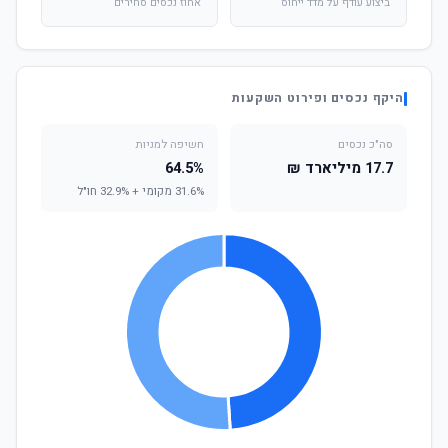
ביצוע עודף על מדד ייחוס
אחוז נכסים סחירים
היקף נכסים ופירוט השקעות
סה"כ נכסים
חשיפה למניות
17.7 מיליארד ₪
64.5%
31.6% מקומי + 32.9% חו"ל