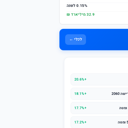
0.15% לשנה
32.9 מיליארד ₪
לכלי ←
+20.6%
 2060
+18.1%
+17.7%
+17.2%