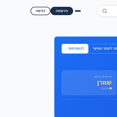
הרשמה
כניסה
השוואת קופות גמל
השוואת בתי השקעות למסחר עצמאי
ר לאזור האישי
להצטרפות ↓
מאמרים ומדריכים
תשואות היסטוריות
פרופיל סיכון
מעקב שוק ההון | גמלטופ
שמרן
תנאי שימוש
אודות גמל טופ