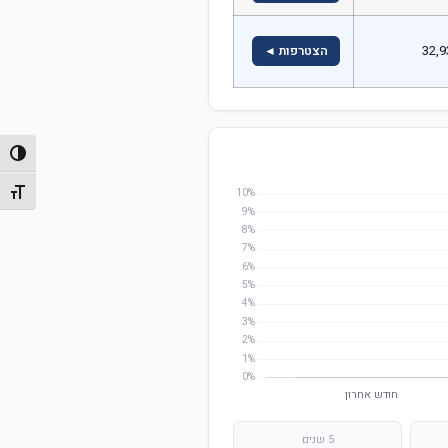
32,9
הצטרפות ◄
הפעל/
מתג גו
5 שנים