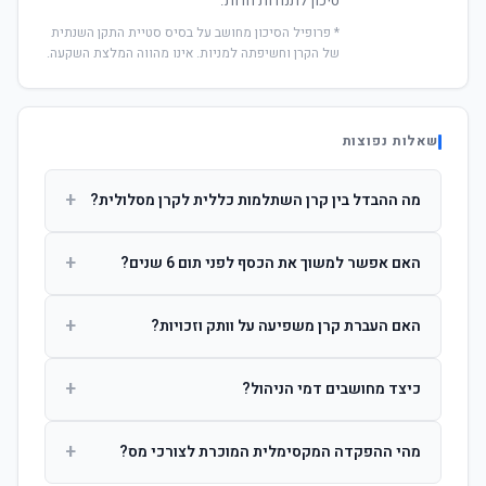
סיכון לתנודות חדות.
* פרופיל הסיכון מחושב על בסיס סטיית התקן השנתית
של הקרן וחשיפתה למניות. אינו מהווה המלצת השקעה.
שאלות נפוצות
+
מה ההבדל בין קרן השתלמות כללית לקרן מסלולית?
קרן כללית מנהלת את הכסף בפיזור רחב לפי שיקול דעת מנהל
+
האם אפשר למשוך את הכסף לפני תום 6 שנים?
ההשקעות. קרן מסלולית עוקבת אחרי מדד ספציפי ומאפשרת
לחוסך לבחור את רמת הסיכון בעצמו.
כן, אך משיכה לפני 6 שנות חברות תחויב במס הכנסה מלא על
+
האם העברת קרן משפיעה על וותק וזכויות?
הרווחים. לאחר 6 שנים ניתן למשוך פטור ממס עד לתקרה
הקבועה בחוק.
לא. העברת קרן בין חברות אינה מאפסת את ספירת שנות
+
כיצד מחושבים דמי הניהול?
החברות. הוותק ממשיך להיספר מיום ההפקדה הראשונה.
דמי הניהול נגבים כאחוז שנתי מהיתרה הצבורה. ניתן לנהל משא
+
מהי ההפקדה המקסימלית המוכרת לצורכי מס?
ומתן על שיעורם בעת הצטרפות.