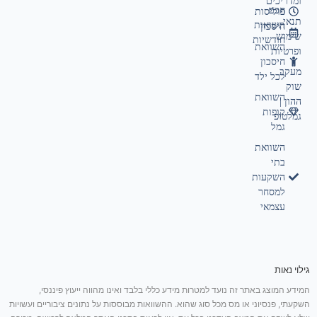
ומדריכים
חכם
פוליסות
תנאי
תשואות
חיסכון
שימוש
חודשיות
השוואת
ופרטיות
חיסכון
מעקב
לכל ילד
שוק
השוואת
ההון |
קופות
גמלטופ
גמל
השוואת
בתי
השקעות
למסחר
עצמאי
גילוי נאות
המידע המוצג באתר זה נועד למטרות מידע כללי בלבד ואינו מהווה ייעוץ פיננסי,
השקעתי, פנסיוני או מס מכל סוג שהוא. ההשוואות מבוססות על נתונים ציבוריים ועשויות