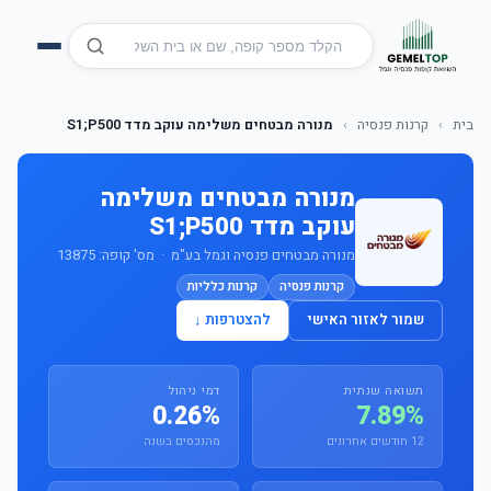
בית
›
קרנות פנסיה
›
מנורה מבטחים משלימה עוקב מדד S1;P500
מנורה מבטחים משלימה
עוקב מדד S1;P500
מנורה מבטחים פנסיה וגמל בע"מ · מס' קופה: 13875
קרנות פנסיה
קרנות כלליות
שמור לאזור האישי
להצטרפות ↓
תשואה שנתית
דמי ניהול
0.26%
7.89%
12 חודשים אחרונים
מהנכסים בשנה