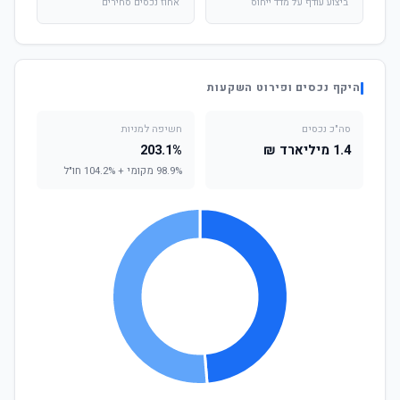
ביצוע עודף על מדד ייחוס
אחוז נכסים סחירים
היקף נכסים ופירוט השקעות
סה"כ נכסים
חשיפה למניות
1.4 מיליארד ₪
203.1%
98.9% מקומי + 104.2% חו"ל