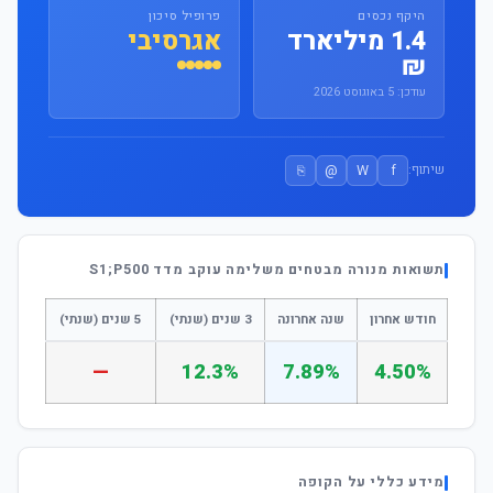
היקף נכסים
פרופיל סיכון
1.4 מיליארד
אגרסיבי
₪
עודכן: 5 באוגוסט 2026
⎘
@
W
f
שיתוף:
תשואות מנורה מבטחים משלימה עוקב מדד S1;P500
חודש אחרון
שנה אחרונה
3 שנים (שנתי)
5 שנים (שנתי)
—
12.3%
7.89%
4.50%
מידע כללי על הקופה