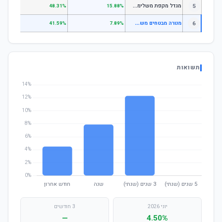
מ
גדל מקפת משלימה לבני 50 ומטה
5
.97%
48.31%
15.88%
מ
נורה מבטחים משלימה עוקב מדד S1;P500
6
—
41.59%
7.89%
תשואות
יוני 2026
3 חודשים
—
4.50%