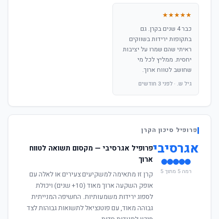
★★★★★
כבר 4 שנים בקרן. גם
בתקופות ירידות בשווקים
ראיתי שהם שמרו על יציבות
יחסית. ממליץ לכל מי
שחושב לטווח ארוך.
גיל ש. · לפני 3 חודשים
פרופיל סיכון הקרן
אגרסיבי
פרופיל אגרסיבי — מקסום תשואה לטווח
ארוך
רמה 5 מתוך 5
קרן זו מתאימה למשקיעים צעירים או לאלה עם
אופק השקעה ארוך מאוד (10+ שנים) ויכולת
לספוג ירידות משמעותיות. החשיפה המנייתית
גבוהה מאוד, עם פוטנציאל לתשואות גבוהות לצד