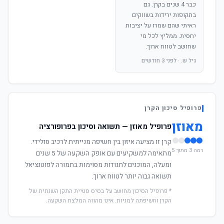
כבר 4 שנים בקרן. גם
בתקופות ירידות בשווקים
ראיתי שהם שמרו על יציבות
יחסית. ממליץ לכל מי
שחושב לטווח ארוך.
גיל ש. · לפני 3 חודשים
פרופיל סיכון הקרן
מאוזן
פרופיל מאוזן — תשואה וסיכון בפרופורציה
קרן זו מציעה איזון בין חשיפה מנייתית לרכיב סולידי.
רמה 3 מתוך 5
מתאימה למשקיעים עם אופק השקעה של 5 שנים
ומעלה, המוכנים לתנודות מסוימות בתמורה לפוטנציאל
תשואה גבוה יותר לטווח ארוך.
* פרופיל הסיכון מחושב על בסיס סטיית התקן השנתית של
הקרן וחשיפתה למניות. אינו מהווה המלצת השקעה.