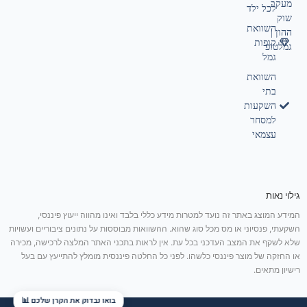
מעקב
לכל ילד
שוק
השוואת
ההון |
קופות
גמלטופ
גמל
השוואת
בתי
השקעות
למסחר
עצמאי
גילוי נאות
המידע המוצג באתר זה נועד למטרות מידע כללי בלבד ואינו מהווה ייעוץ פיננסי,
השקעתי, פנסיוני או מס מכל סוג שהוא. ההשוואות מבוססות על נתונים ציבוריים ועשויות
שלא לשקף את המצב העדכני בכל עת. אין לראות בתכני האתר המלצה לרכישה, מכירה
או החזקה של מוצר פיננסי כלשהו. לפני כל החלטה פיננסית מומלץ להתייעץ עם בעל
רישיון מתאים.
בואו נבדוק את הקרן שלכם 📊