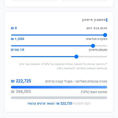
מחשבון חיסכון
0 ₪
סכום צבור כיום
1,500 ₪
הפקדה חודשית
10 שנים
תקופת חיסכון
* החישוב מבוסס על תשואה שנתית ממוצעת של 4.16%. תשואות עבר אינן
מבטיחות תשואות עתידיות. להמחשה בלבד.
222,725 ₪
מנורה מבטחים משלימה - מקבלי קצבה קיימים
366,055 ₪
ממוצע הענף (13%)
רוצה להגיע ל-
222,725 ₪
?
השאר פרטים עכשיו