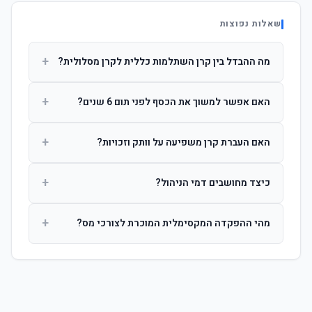
שאלות נפוצות
+
מה ההבדל בין קרן השתלמות כללית לקרן מסלולית?
קרן כללית מנהלת את הכסף בפיזור רחב לפי שיקול דעת מנהל
+
האם אפשר למשוך את הכסף לפני תום 6 שנים?
ההשקעות. קרן מסלולית עוקבת אחרי מדד ספציפי ומאפשרת
לחוסך לבחור את רמת הסיכון בעצמו.
כן, אך משיכה לפני 6 שנות חברות תחויב במס הכנסה מלא על
+
האם העברת קרן משפיעה על וותק וזכויות?
הרווחים. לאחר 6 שנים ניתן למשוך פטור ממס עד לתקרה
הקבועה בחוק.
לא. העברת קרן בין חברות אינה מאפסת את ספירת שנות
+
כיצד מחושבים דמי הניהול?
החברות. הוותק ממשיך להיספר מיום ההפקדה הראשונה.
דמי הניהול נגבים כאחוז שנתי מהיתרה הצבורה. ניתן לנהל משא
+
מהי ההפקדה המקסימלית המוכרת לצורכי מס?
ומתן על שיעורם בעת הצטרפות.
לשכירים: המעסיק מפקיד עד 7.5% ממשכורת + 2.5% ניכוי
מהעובד. לעצמאים: עד 4.5% מההכנסה עם הטבת מס.