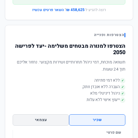
רוצה להגיע ל-
458,625 ₪
?
השאר פרטים עכשיו
הצטרפות ופנייה
הצטרפו למנורה מבטחים משלימה -יעד לפרישה
2050
תשואה מוכחת, דמי ניהול תחרותיים ושירות מקצועי. נחזור אליכם
תוך 24 שעות.
ללא דמי פתיחה
✓
העברה ללא אובדן וותק
✓
ניהול דיגיטלי מלא
✓
ייעוץ אישי ללא עלות
✓
שכיר
עצמאי
שם פרטי