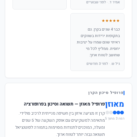
אמיר ד. · לפני שבועיים
★★★★★
כבר 4 שנים בקרן. גם
בתקופות ירידות בשווקים
ראיתי שהם שמרו על יציבות
יחסית. ממליץ לכל מי
שחושב לטווח ארוך.
גיל ש. · לפני 3 חודשים
פרופיל סיכון הקרן
מאוזן
פרופיל מאוזן — תשואה וסיכון בפרופורציה
קרן זו מציעה איזון בין חשיפה מנייתית לרכיב סולידי.
רמה 3 מתוך 5
מתאימה למשקיעים עם אופק השקעה של 5 שנים
ומעלה, המוכנים לתנודות מסוימות בתמורה לפוטנציאל
תשואה גבוה יותר לטווח ארוך.