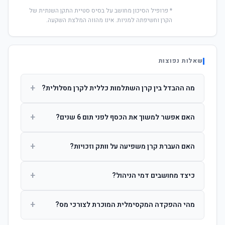
* פרופיל הסיכון מחושב על בסיס סטיית התקן השנתית של
הקרן וחשיפתה למניות. אינו מהווה המלצת השקעה.
שאלות נפוצות
+
מה ההבדל בין קרן השתלמות כללית לקרן מסלולית?
קרן כללית מנהלת את הכסף בפיזור רחב לפי שיקול דעת מנהל
+
האם אפשר למשוך את הכסף לפני תום 6 שנים?
ההשקעות. קרן מסלולית עוקבת אחרי מדד ספציפי ומאפשרת
לחוסך לבחור את רמת הסיכון בעצמו.
כן, אך משיכה לפני 6 שנות חברות תחויב במס הכנסה מלא על
+
האם העברת קרן משפיעה על וותק וזכויות?
הרווחים. לאחר 6 שנים ניתן למשוך פטור ממס עד לתקרה
הקבועה בחוק.
לא. העברת קרן בין חברות אינה מאפסת את ספירת שנות
+
כיצד מחושבים דמי הניהול?
החברות. הוותק ממשיך להיספר מיום ההפקדה הראשונה.
דמי הניהול נגבים כאחוז שנתי מהיתרה הצבורה. ניתן לנהל משא
+
מהי ההפקדה המקסימלית המוכרת לצורכי מס?
ומתן על שיעורם בעת הצטרפות.
לשכירים: המעסיק מפקיד עד 7.5% ממשכורת + 2.5% ניכוי