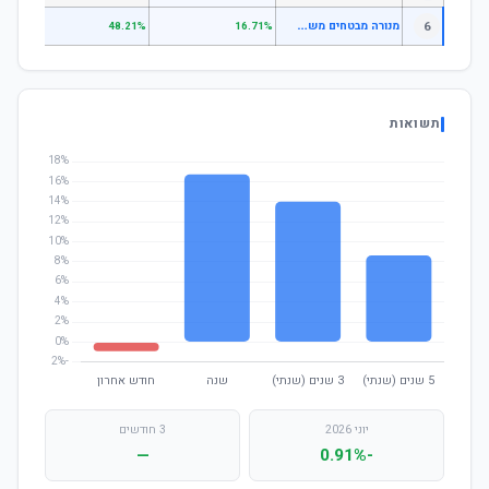
מ
נורה מבטחים משלימה -יעד לפרישה 2050
6
.27%
48.21%
16.71%
תשואות
יוני 2026
3 חודשים
—
-0.91%