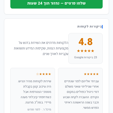
שלחו פרטים — נחזור תוך 24 שעות
ביקורות לקוחות
4.8
הלקוחות מדרגים את השירות בדגש על
מקצועיות הצוות, שקיפות המידע ותשואות
★★★★★
עקביות לאורך שנים.
23 ביקורות Google
★★★★☆
★★★★★
עברתי אליהם לפני שנתיים
שירות לקוחות מהיר ונגיש.
אחרי שגיליתי שאני משלם
היה עיכוב קטן בקבלת
דמי ניהול כפולים במקום
מסמכי הצטרפות אבל
הקודם. ההעברה לקחה שבוע
כשדחפתי קיבלתי מענה
וכבר בשנה הראשונה ראיתי
מיידי. בסה"כ מרוצה.
הפרש ממשי.
מיכל ר. · לפני חודש