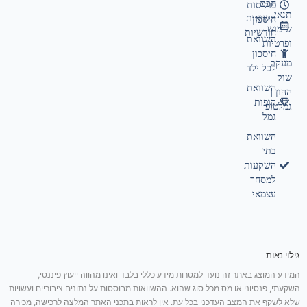
חכם
פוליסות
תנאי
תשואות
חיסכון
שימוש
חודשיות
השוואת
ופרטיות
חיסכון
מעקב
לכל ילד
שוק
השוואת
ההון |
קופות
גמלטופ
גמל
השוואת
בתי
השקעות
למסחר
עצמאי
גילוי נאות
המידע המוצג באתר זה נועד למטרות מידע כללי בלבד ואינו מהווה ייעוץ פיננסי,
השקעתי, פנסיוני או מס מכל סוג שהוא. ההשוואות מבוססות על נתונים ציבוריים ועשויות
שלא לשקף את המצב העדכני בכל עת. אין לראות בתכני האתר המלצה לרכישה, מכירה