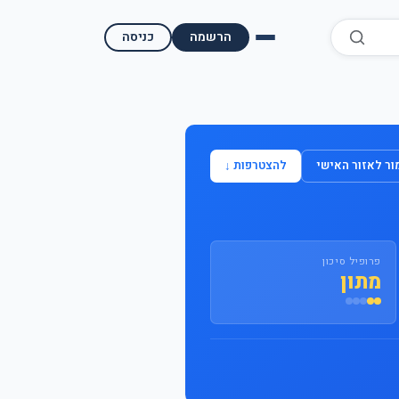
הרשמה
כניסה
השוואת קופות גמל
השוואת בתי השקעות למסחר עצמאי
ר לאזור האישי
להצטרפות ↓
מאמרים ומדריכים
תשואות היסטוריות
פרופיל סיכון
מעקב שוק ההון | גמלטופ
מתון
תנאי שימוש
אודות גמל טופ