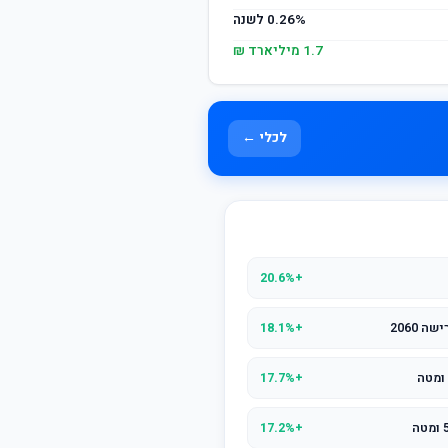
0.26% לשנה
1.7 מיליארד ₪
לכלי ←
+20.6%
 2060
+18.1%
+17.7%
+17.2%