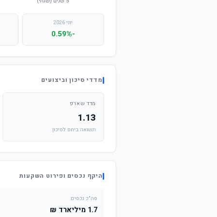
יוני 2026
-0.59%
מדדי סיכון וביצועים
מדד שארפ
1.13
תשואה ביחס לסיכון
היקף נכסים ופירוט השקעות
סה"כ נכסים
1.7 מיליארד ₪