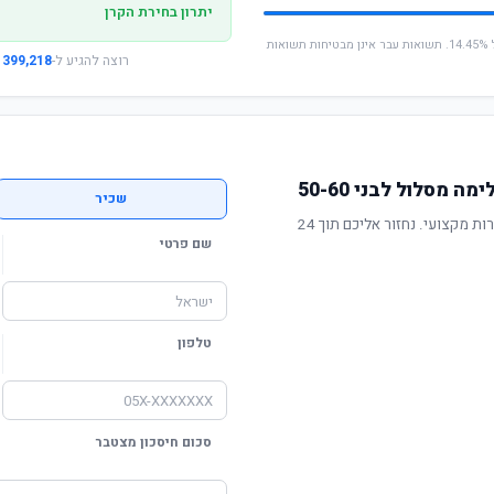
יתרון בחירת הקרן
* החישוב מבוסס על תשואה שנתית ממוצעת של 14.45%. תשואות עבר אינן מבטיחות תשואות
רוצה להגיע ל-
399,218 ₪
מסלול לבני 50-60
שכיר
תשואה מוכחת, דמי ניהול תחרותיים ושירות מקצועי. נחזור אליכם תוך 24
שם פרטי
טלפון
סכום חיסכון מצטבר