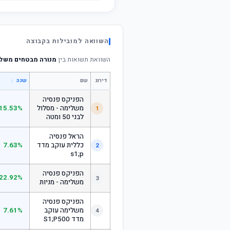
השוואה למובילות בקבוצה
השוואת תשואות בין
מנורה מבטחים משלימה 
דירוג
שם
↕
שנה
הפניקס פנסיה
משלימה - מסלול
15.53%
1
לבני 50 ומטה
הראל פנסיה
כללית עוקב מדד
7.63%
2
s1;p
הפניקס פנסיה
22.92%
3
משלימה - מניות
הפניקס פנסיה
משלימה עוקב
7.61%
4
מדד S1;P500