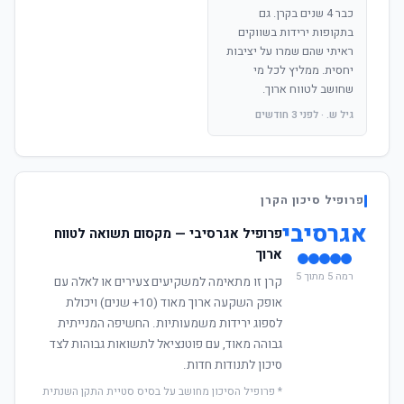
כבר 4 שנים בקרן. גם
בתקופות ירידות בשווקים
ראיתי שהם שמרו על יציבות
יחסית. ממליץ לכל מי
שחושב לטווח ארוך.
גיל ש. · לפני 3 חודשים
פרופיל סיכון הקרן
אגרסיבי
פרופיל אגרסיבי — מקסום תשואה לטווח
ארוך
רמה 5 מתוך 5
קרן זו מתאימה למשקיעים צעירים או לאלה עם
אופק השקעה ארוך מאוד (10+ שנים) ויכולת
לספוג ירידות משמעותיות. החשיפה המנייתית
גבוהה מאוד, עם פוטנציאל לתשואות גבוהות לצד
סיכון לתנודות חדות.
* פרופיל הסיכון מחושב על בסיס סטיית התקן השנתית