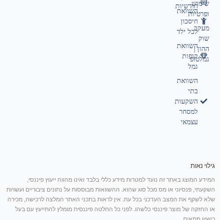
שימוש
חודשיות
השוואת
ופרטיות
חיסכון
מעקב
לכל ילד
שוק
השוואת
ההון |
קופות
גמלטופ
גמל
השוואת
בתי
השקעות
למסחר
עצמאי
גילוי נאות
המידע המוצג באתר זה נועד למטרות מידע כללי בלבד ואינו מהווה ייעוץ פיננסי,
השקעתי, פנסיוני או מס מכל סוג שהוא. ההשוואות מבוססות על נתונים ציבוריים ועשויות
שלא לשקף את המצב העדכני בכל עת. אין לראות בתכני האתר המלצה לרכישה, מכירה
או החזקה של מוצר פיננסי כלשהו. לפני כל החלטה פיננסית מומלץ להתייעץ עם בעל
רישיון מתאים.