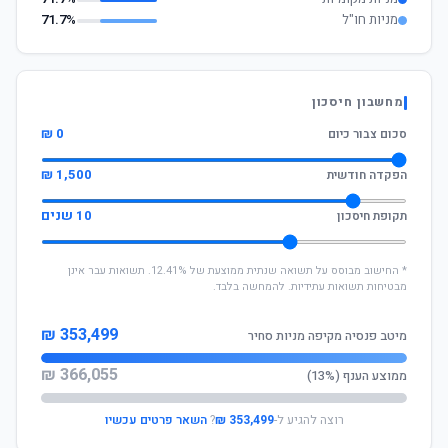
מניות חו"ל
71.7%
מחשבון חיסכון
0 ₪
סכום צבור כיום
1,500 ₪
הפקדה חודשית
10 שנים
תקופת חיסכון
* החישוב מבוסס על תשואה שנתית ממוצעת של 12.41%. תשואות עבר אינן
מבטיחות תשואות עתידיות. להמחשה בלבד.
353,499 ₪
מיטב פנסיה מקיפה מניות סחיר
366,055 ₪
ממוצע הענף (13%)
רוצה להגיע ל-
353,499 ₪
?
השאר פרטים עכשיו