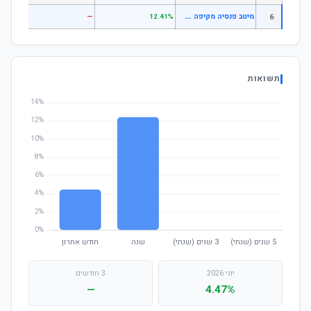
מ
יטב פנסיה מקיפה מניות סחיר
6
—
—
12.41%
תשואות
יוני 2026
3 חודשים
—
4.47%