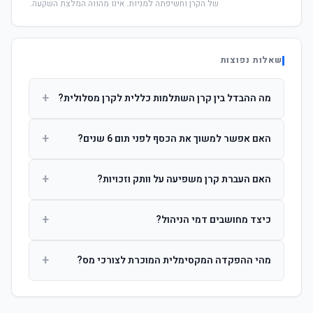
של הקרן וחשיפתה למניות. אינו מהווה המלצת השקעה.
שאלות נפוצות
+
מה ההבדל בין קרן השתלמות כללית לקרן מסלולית?
קרן כללית מנהלת את הכסף בפיזור רחב לפי שיקול דעת מנהל
+
האם אפשר למשוך את הכסף לפני תום 6 שנים?
ההשקעות. קרן מסלולית עוקבת אחרי מדד ספציפי ומאפשרת
לחוסך לבחור את רמת הסיכון בעצמו.
כן, אך משיכה לפני 6 שנות חברות תחויב במס הכנסה מלא על
+
האם העברת קרן משפיעה על וותק וזכויות?
הרווחים. לאחר 6 שנים ניתן למשוך פטור ממס עד לתקרה
הקבועה בחוק.
לא. העברת קרן בין חברות אינה מאפסת את ספירת שנות
+
כיצד מחושבים דמי הניהול?
החברות. הוותק ממשיך להיספר מיום ההפקדה הראשונה.
דמי הניהול נגבים כאחוז שנתי מהיתרה הצבורה. ניתן לנהל משא
+
מהי ההפקדה המקסימלית המוכרת לצורכי מס?
ומתן על שיעורם בעת הצטרפות.
לשכירים: המעסיק מפקיד עד 7.5% ממשכורת + 2.5% ניכוי
מהעובד. לעצמאים: עד 4.5% מההכנסה עם הטבת מס.