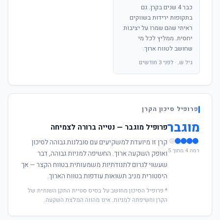
כבר 4 שנים בקרן. גם
בתקופות ירידות בשווקים
ראיתי שהם שמרו על יציבות
יחסית. ממליץ לכל מי
שחושב לטווח ארוך.
גיל ש. · לפני 3 חודשים
פרופיל סיכון הקרן
מוגבר
פרופיל מוגבר — נטייה ברורה לצמיחה
קרן זו מיועדת למשקיעים עם סובלנות גבוהה לסיכון
רמה 4 מתוך 5
ואופק השקעה ארוך. החשיפה למניות גבוהה, דבר
שעשוי לגרום לתנודתיות משמעותית בטווח הקצר — אך
היסטורית מניב תשואות עודפות בטווח הארוך.
* פרופיל הסיכון מחושב על בסיס סטיית התקן השנתית של
הקרן וחשיפתה למניות. אינו מהווה המלצת השקעה.