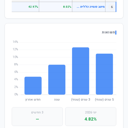
מ
יטב פנסיה כללית עוקב מדד S1;P500
6
.36%
42.97%
8.02%
תשואות
יוני 2026
3 חודשים
—
4.82%