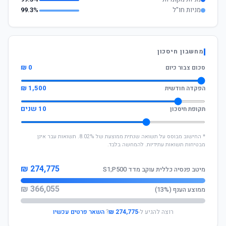
מניות חו"ל
99.3%
מחשבון חיסכון
0 ₪
סכום צבור כיום
1,500 ₪
הפקדה חודשית
10 שנים
תקופת חיסכון
* החישוב מבוסס על תשואה שנתית ממוצעת של 8.02%. תשואות עבר אינן
מבטיחות תשואות עתידיות. להמחשה בלבד.
274,775 ₪
מיטב פנסיה כללית עוקב מדד S1;P500
366,055 ₪
ממוצע הענף (13%)
רוצה להגיע ל-
274,775 ₪
?
השאר פרטים עכשיו