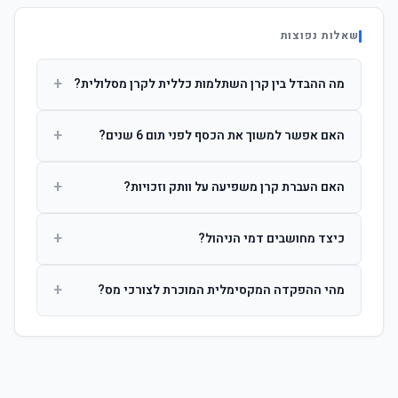
שאלות נפוצות
+
מה ההבדל בין קרן השתלמות כללית לקרן מסלולית?
קרן כללית מנהלת את הכסף בפיזור רחב לפי שיקול דעת מנהל
+
האם אפשר למשוך את הכסף לפני תום 6 שנים?
ההשקעות. קרן מסלולית עוקבת אחרי מדד ספציפי ומאפשרת
לחוסך לבחור את רמת הסיכון בעצמו.
כן, אך משיכה לפני 6 שנות חברות תחויב במס הכנסה מלא על
+
האם העברת קרן משפיעה על וותק וזכויות?
הרווחים. לאחר 6 שנים ניתן למשוך פטור ממס עד לתקרה
הקבועה בחוק.
לא. העברת קרן בין חברות אינה מאפסת את ספירת שנות
+
כיצד מחושבים דמי הניהול?
החברות. הוותק ממשיך להיספר מיום ההפקדה הראשונה.
דמי הניהול נגבים כאחוז שנתי מהיתרה הצבורה. ניתן לנהל משא
+
מהי ההפקדה המקסימלית המוכרת לצורכי מס?
ומתן על שיעורם בעת הצטרפות.
לשכירים: המעסיק מפקיד עד 7.5% ממשכורת + 2.5% ניכוי
מהעובד. לעצמאים: עד 4.5% מההכנסה עם הטבת מס.