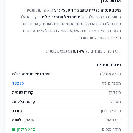
אודות הקרן
מיטב פנסיה כללית עוקב מדד S1;P500
היא קרנות פנסיה
הפועלת תחת ניהולה של
מיטב גמל ופנסיה בע"מ
. הקרן מנהלת
פורטפוליו מגוון הכולל מניות מקומיות ובינלאומיות, אגרות חוב
ונכסים נוספים. מדיניות ההשקעה שמה דגש על פיזור סיכונים
ומיטוב תשואה לטווח ארוך.
דמי הניהול עומדים על
0.14%
מהנכסים בשנה.
פרטים מזהים
חברה מנהלת
מיטב גמל ופנסיה בע"מ
מספר קופה
13285
סוג קרן
קרנות פנסיה
מסלול
קרנות כלליות
פרופיל סיכון
מוגבר
דמי ניהול
0.14% לשנה
היקף נכסים
742 מיליון ₪