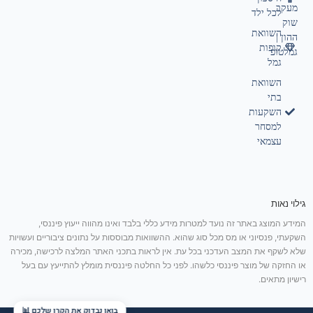
מעקב
לכל ילד
שוק
השוואת
ההון |
קופות
גמלטופ
גמל
השוואת
בתי
השקעות
למסחר
עצמאי
גילוי נאות
המידע המוצג באתר זה נועד למטרות מידע כללי בלבד ואינו מהווה ייעוץ פיננסי,
השקעתי, פנסיוני או מס מכל סוג שהוא. ההשוואות מבוססות על נתונים ציבוריים ועשויות
שלא לשקף את המצב העדכני בכל עת. אין לראות בתכני האתר המלצה לרכישה, מכירה
או החזקה של מוצר פיננסי כלשהו. לפני כל החלטה פיננסית מומלץ להתייעץ עם בעל
רישיון מתאים.
בואו נבדוק את הקרן שלכם 📊