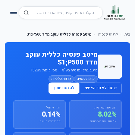
בית
›
קרנות פנסיה
›
מיטב פנסיה כללית עוקב מדד S1;P500
מיטב פנסיה כללית עוקב
מדד S1;P500
מיטב גמל ופנסיה בע"מ · מס' קופה: 13285
קרנות פנסיה
קרנות כלליות
שמור לאזור האישי
להצטרפות ↓
תשואה שנתית
דמי ניהול
0.14%
8.02%
12 חודשים אחרונים
מהנכסים בשנה