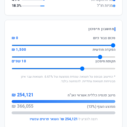
מניות חו"ל
18.3%
מחשבון חיסכון
0 ₪
סכום צבור כיום
1,500 ₪
הפקדה חודשית
10 שנים
תקופת חיסכון
* החישוב מבוסס על תשואה שנתית ממוצעת של 6.61%. תשואות עבר אינן
מבטיחות תשואות עתידיות. להמחשה בלבד.
254,121 ₪
מיטב פנסיה כללית אשראי ואג"ח
366,055 ₪
ממוצע הענף (13%)
רוצה להגיע ל-
254,121 ₪
?
השאר פרטים עכשיו