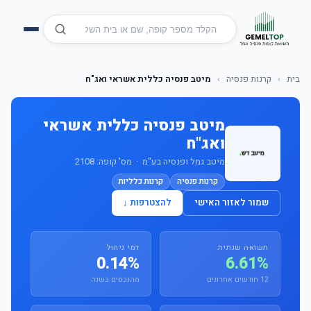
בית
›
קרנות פנסיה
›
מיטב פנסיה כללית אשראי ואג"ח
מיטב פנסיה כללית אשראי
ואג"ח
מיטב גמל ופנסיה בע"מ · מס' קופה: 2108
קרנות פנסיה
קרנות כלליות
שמור לאזור האישי
להצטרפות ↓
תשואה שנתית
דמי ניהול
0.14%
6.61%
12 חודשים אחרונים
מהנכסים בשנה