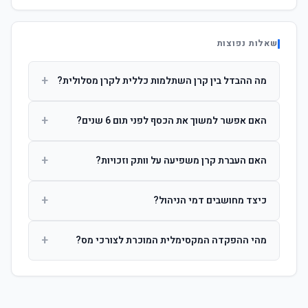
שאלות נפוצות
+
מה ההבדל בין קרן השתלמות כללית לקרן מסלולית?
קרן כללית מנהלת את הכסף בפיזור רחב לפי שיקול דעת מנהל
+
האם אפשר למשוך את הכסף לפני תום 6 שנים?
ההשקעות. קרן מסלולית עוקבת אחרי מדד ספציפי ומאפשרת
לחוסך לבחור את רמת הסיכון בעצמו.
כן, אך משיכה לפני 6 שנות חברות תחויב במס הכנסה מלא על
+
האם העברת קרן משפיעה על וותק וזכויות?
הרווחים. לאחר 6 שנים ניתן למשוך פטור ממס עד לתקרה
הקבועה בחוק.
לא. העברת קרן בין חברות אינה מאפסת את ספירת שנות
+
כיצד מחושבים דמי הניהול?
החברות. הוותק ממשיך להיספר מיום ההפקדה הראשונה.
דמי הניהול נגבים כאחוז שנתי מהיתרה הצבורה. ניתן לנהל משא
+
מהי ההפקדה המקסימלית המוכרת לצורכי מס?
ומתן על שיעורם בעת הצטרפות.
לשכירים: המעסיק מפקיד עד 7.5% ממשכורת + 2.5% ניכוי
מהעובד. לעצמאים: עד 4.5% מההכנסה עם הטבת מס.