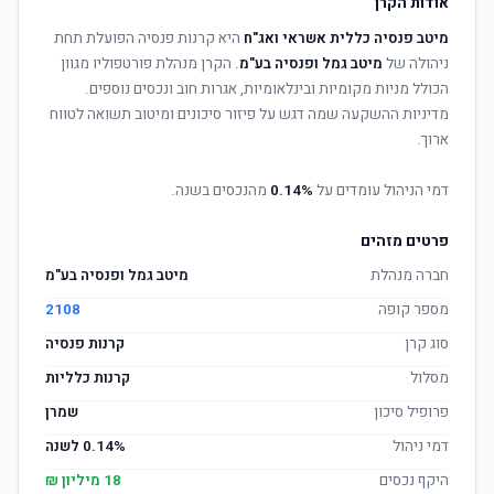
אודות הקרן
מיטב פנסיה כללית אשראי ואג"ח
היא קרנות פנסיה הפועלת תחת
ניהולה של
מיטב גמל ופנסיה בע"מ
. הקרן מנהלת פורטפוליו מגוון
הכולל מניות מקומיות ובינלאומיות, אגרות חוב ונכסים נוספים.
מדיניות ההשקעה שמה דגש על פיזור סיכונים ומיטוב תשואה לטווח
ארוך.
דמי הניהול עומדים על
0.14%
מהנכסים בשנה.
פרטים מזהים
חברה מנהלת
מיטב גמל ופנסיה בע"מ
מספר קופה
2108
סוג קרן
קרנות פנסיה
מסלול
קרנות כלליות
פרופיל סיכון
שמרן
דמי ניהול
0.14% לשנה
היקף נכסים
18 מיליון ₪