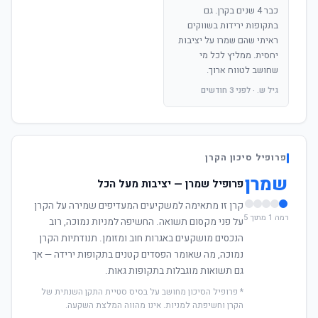
כבר 4 שנים בקרן. גם
בתקופות ירידות בשווקים
ראיתי שהם שמרו על יציבות
יחסית. ממליץ לכל מי
שחושב לטווח ארוך.
גיל ש. · לפני 3 חודשים
פרופיל סיכון הקרן
שמרן
פרופיל שמרן — יציבות מעל הכל
קרן זו מתאימה למשקיעים המעדיפים שמירה על הקרן
רמה 1 מתוך 5
על פני מקסום תשואה. החשיפה למניות נמוכה, רוב
הנכסים מושקעים באגרות חוב ומזומן. תנודתיות הקרן
נמוכה, מה שאומר הפסדים קטנים בתקופות ירידה — אך
גם תשואות מוגבלות בתקופות גאות.
* פרופיל הסיכון מחושב על בסיס סטיית התקן השנתית של
הקרן וחשיפתה למניות. אינו מהווה המלצת השקעה.