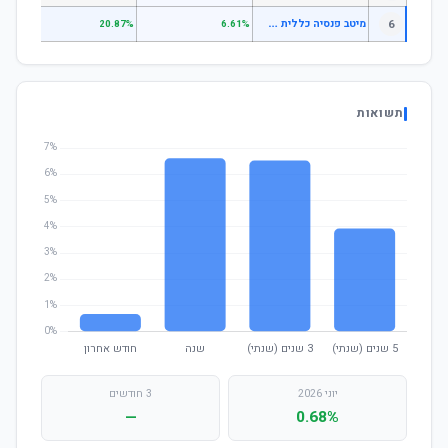
מ
יטב פנסיה כללית אשראי ואג"ח
6
.24%
20.87%
6.61%
תשואות
יוני 2026
3 חודשים
—
0.68%