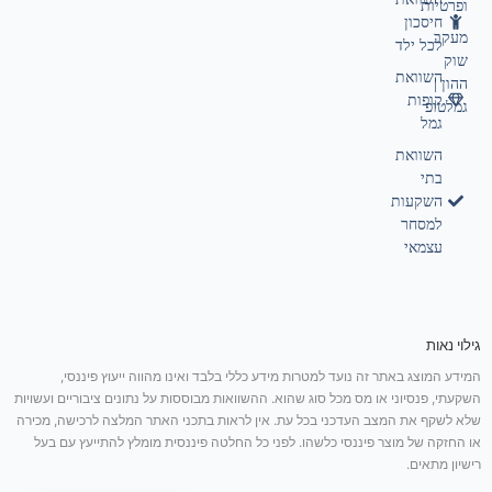
ופרטיות
חיסכון
מעקב
לכל ילד
שוק
השוואת
ההון |
קופות
גמלטופ
גמל
השוואת
בתי
השקעות
למסחר
עצמאי
גילוי נאות
המידע המוצג באתר זה נועד למטרות מידע כללי בלבד ואינו מהווה ייעוץ פיננסי,
השקעתי, פנסיוני או מס מכל סוג שהוא. ההשוואות מבוססות על נתונים ציבוריים ועשויות
שלא לשקף את המצב העדכני בכל עת. אין לראות בתכני האתר המלצה לרכישה, מכירה
או החזקה של מוצר פיננסי כלשהו. לפני כל החלטה פיננסית מומלץ להתייעץ עם בעל
רישיון מתאים.