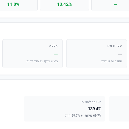
11.0%
13.42%
—
סטיית תקן
אלפא
—
—
תנודתיות שנתית
ביצוע עודף על מדד ייחוס
חשיפה למניות
139.4%
69.7% מקומי + 69.7% חו"ל