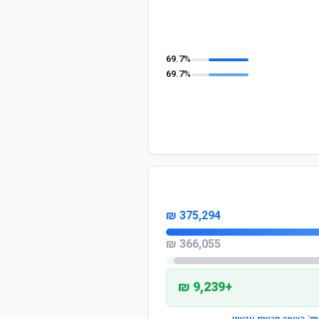
69.7%
69.7%
375,294 ₪
366,055 ₪
+9,239 ₪