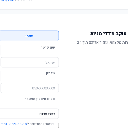
רוצה להגיע ל-
375,294 ₪
עוקב מדדי מניות
שכיר
תשואה מוכחת, דמי ניהול תחרותיים ושירות מקצועי. נחזור אליכם תוך 24
שם פרטי
טלפון
סכום חיסכון מצטבר
קראתי ומסכים/ה ל
תנאי השימוש ומדינ