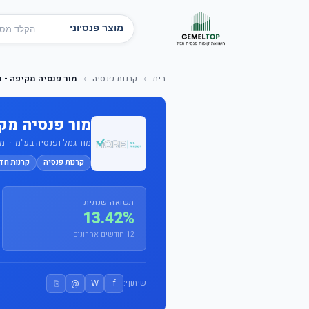
מוצר פנסיוני
בית
›
קרנות פנסיה
›
מור פנסיה מקיפה - ע
מור פנסיה מקי
מור גמל ופנסיה בע"מ · מס' קו
קרנות פנסיה
קרנות חד
תשואה שנתית
13.42%
12 חודשים אחרונים
⎘
@
W
f
שיתוף: