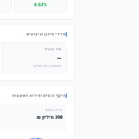
4.63%
מדדי סיכון וביצועים
מדד שארפ
—
תשואה ביחס לסיכון
היקף נכסים ופירוט השקעות
סה"כ נכסים
398 מיליון ₪