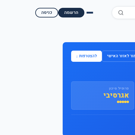
הרשמה
כניסה
השוואת קופות גמל
השוואת בתי השקעות למסחר עצמאי
ר לאזור האישי
להצטרפות ↓
מאמרים ומדריכים
תשואות היסטוריות
פרופיל סיכון
מעקב שוק ההון | גמלטופ
אגרסיבי
תנאי שימוש
אודות גמל טופ