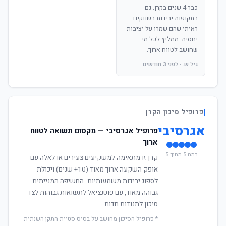
כבר 4 שנים בקרן. גם
בתקופות ירידות בשווקים
ראיתי שהם שמרו על יציבות
יחסית. ממליץ לכל מי
שחושב לטווח ארוך.
גיל ש. · לפני 3 חודשים
פרופיל סיכון הקרן
אגרסיבי
פרופיל אגרסיבי — מקסום תשואה לטווח
ארוך
רמה 5 מתוך 5
קרן זו מתאימה למשקיעים צעירים או לאלה עם
אופק השקעה ארוך מאוד (10+ שנים) ויכולת
לספוג ירידות משמעותיות. החשיפה המנייתית
גבוהה מאוד, עם פוטנציאל לתשואות גבוהות לצד
סיכון לתנודות חדות.
* פרופיל הסיכון מחושב על בסיס סטיית התקן השנתית