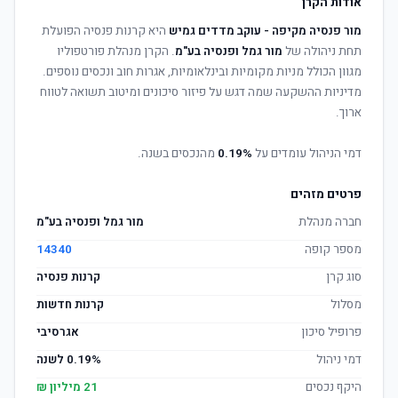
אודות הקרן
מור פנסיה מקיפה - עוקב מדדים גמיש
היא קרנות פנסיה הפועלת
תחת ניהולה של
מור גמל ופנסיה בע"מ
. הקרן מנהלת פורטפוליו
מגוון הכולל מניות מקומיות ובינלאומיות, אגרות חוב ונכסים נוספים.
מדיניות ההשקעה שמה דגש על פיזור סיכונים ומיטוב תשואה לטווח
ארוך.
דמי הניהול עומדים על
0.19%
מהנכסים בשנה.
פרטים מזהים
חברה מנהלת
מור גמל ופנסיה בע"מ
מספר קופה
14340
סוג קרן
קרנות פנסיה
מסלול
קרנות חדשות
פרופיל סיכון
אגרסיבי
דמי ניהול
0.19% לשנה
היקף נכסים
21 מיליון ₪