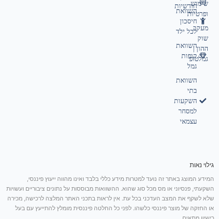
שימוש
חודשיות
השוואת
ופרטיות
חיסכון
מעקב
לכל ילד
שוק
השוואת
ההון |
קופות
גמלטופ
גמל
השוואת
בתי
השקעות
למסחר
עצמאי
גילוי נאות
המידע המוצג באתר זה נועד למטרות מידע כללי בלבד ואינו מהווה ייעוץ פיננסי,
השקעתי, פנסיוני או מס מכל סוג שהוא. ההשוואות מבוססות על נתונים ציבוריים ועשויות
שלא לשקף את המצב העדכני בכל עת. אין לראות בתכני האתר המלצה לרכישה, מכירה
או החזקה של מוצר פיננסי כלשהו. לפני כל החלטה פיננסית מומלץ להתייעץ עם בעל
רישיון מתאים.