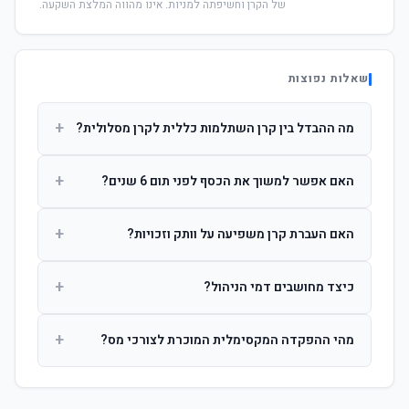
של הקרן וחשיפתה למניות. אינו מהווה המלצת השקעה.
שאלות נפוצות
+
מה ההבדל בין קרן השתלמות כללית לקרן מסלולית?
קרן כללית מנהלת את הכסף בפיזור רחב לפי שיקול דעת מנהל
+
האם אפשר למשוך את הכסף לפני תום 6 שנים?
ההשקעות. קרן מסלולית עוקבת אחרי מדד ספציפי ומאפשרת
לחוסך לבחור את רמת הסיכון בעצמו.
כן, אך משיכה לפני 6 שנות חברות תחויב במס הכנסה מלא על
+
האם העברת קרן משפיעה על וותק וזכויות?
הרווחים. לאחר 6 שנים ניתן למשוך פטור ממס עד לתקרה
הקבועה בחוק.
לא. העברת קרן בין חברות אינה מאפסת את ספירת שנות
+
כיצד מחושבים דמי הניהול?
החברות. הוותק ממשיך להיספר מיום ההפקדה הראשונה.
דמי הניהול נגבים כאחוז שנתי מהיתרה הצבורה. ניתן לנהל משא
+
מהי ההפקדה המקסימלית המוכרת לצורכי מס?
ומתן על שיעורם בעת הצטרפות.
לשכירים: המעסיק מפקיד עד 7.5% ממשכורת + 2.5% ניכוי
מהעובד. לעצמאים: עד 4.5% מההכנסה עם הטבת מס.