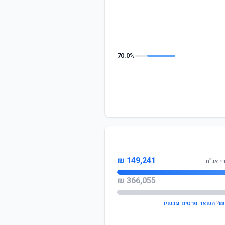
70.0%
149,241 ₪
י אג"ח
366,055 ₪
?
השאר פרטים עכשיו