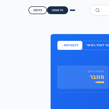
הרשמה
כניסה
השוואת קופות גמל
השוואת בתי השקעות למסחר עצמאי
ר לאזור האישי
להצטרפות ↓
מאמרים ומדריכים
תשואות היסטוריות
פרופיל סיכון
מעקב שוק ההון | גמלטופ
מוגבר
תנאי שימוש
אודות גמל טופ