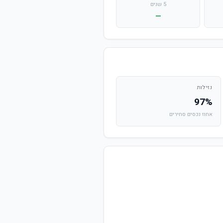
5 שנים
—
נזילות
97%
אחוז נכסים סחירים