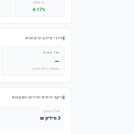
יוני 2026
4.17%
מדדי סיכון וביצועים
מדד שארפ
—
תשואה ביחס לסיכון
היקף נכסים ופירוט השקעות
סה"כ נכסים
3 מיליון ₪