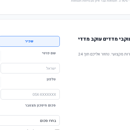
* החישוב מבוסס על תשואה שנתית ממוצעת של -3.90%. תשואות עבר אינן מבטיחות תשואות
וקבי מדדים עוקב מדדי
שכיר
שם פרטי
תשואה מוכחת, דמי ניהול תחרותיים ושירות מקצועי. נחזור אליכם תוך 24
טלפון
סכום חיסכון מצטבר