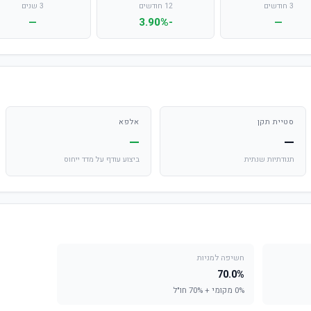
3 חודשים
12 חודשים
3 שנים
—
-3.90%
—
סטיית תקן
אלפא
—
—
תנודתיות שנתית
ביצוע עודף על מדד ייחוס
חשיפה למניות
70.0%
0% מקומי + 70% חו"ל