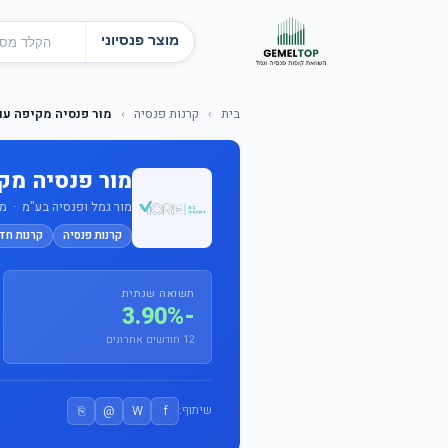
מוצר פנסיוני
בית
›
קרנות פנסיה
›
מור פנסיה מקיפה עו
מור פנסיה מק
מור גמל ופנסיה בע"מ · מס' קו
קרנות פנסיה
קרנות חד
תשואה שנתית
-3.90%
12 חודשים אחרונים
⎘
@
W
f
שיתוף: