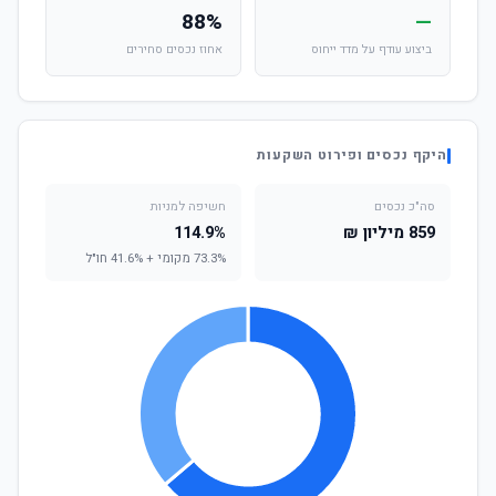
88%
—
ביצוע עודף על מדד ייחוס
אחוז נכסים סחירים
היקף נכסים ופירוט השקעות
סה"כ נכסים
חשיפה למניות
859 מיליון ₪
114.9%
73.3% מקומי + 41.6% חו"ל