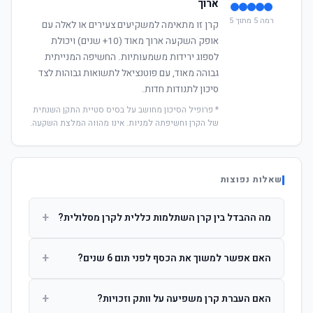
ארוך
רמה 5 מתוך 5
קרן זו מתאימה למשקיעים צעירים או לאלה עם
אופק השקעה ארוך מאוד (10+ שנים) ויכולת
לספוג ירידות משמעותיות. החשיפה המנייתית
גבוהה מאוד, עם פוטנציאל לתשואות גבוהות לצד
סיכון לתנודות חדות.
* פרופיל הסיכון מחושב על בסיס סטיית התקן השנתית
של הקרן וחשיפתה למניות. אינו מהווה המלצת השקעה.
שאלות נפוצות
+
מה ההבדל בין קרן השתלמות כללית לקרן מסלולית?
קרן כללית מנהלת את הכסף בפיזור רחב לפי שיקול דעת מנהל
+
האם אפשר למשוך את הכסף לפני תום 6 שנים?
ההשקעות. קרן מסלולית עוקבת אחרי מדד ספציפי ומאפשרת
לחוסך לבחור את רמת הסיכון בעצמו.
כן, אך משיכה לפני 6 שנות חברות תחויב במס הכנסה מלא על
+
האם העברת קרן משפיעה על וותק וזכויות?
הרווחים. לאחר 6 שנים ניתן למשוך פטור ממס עד לתקרה