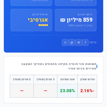
12 חודשים אחרונים
מהנכסים בשנה
היקף נכסים
פרופיל סיכון
859 מיליון ₪
אגרסיבי
עודכן: 5 באוגוסט 2026
⎘
@
W
f
שיתוף:
תשואות מור פנסיה מקיפה מתמחים באפיקי השקעה
סחירים מניות סחיר
חודש אחרון
שנה אחרונה
3 שנים (שנתי)
5 שנים (שנתי)
—
—
23.08%
-2.16%