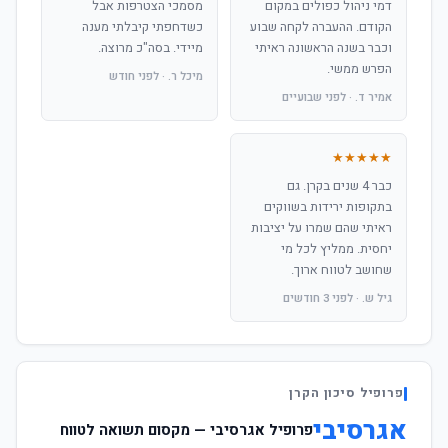
דמי ניהול כפולים במקום
מסמכי הצטרפות אבל
הקודם. ההעברה לקחה שבוע
כשדחפתי קיבלתי מענה
וכבר בשנה הראשונה ראיתי
מיידי. בסה"כ מרוצה.
הפרש ממשי.
מיכל ר. · לפני חודש
אמיר ד. · לפני שבועיים
★★★★★
כבר 4 שנים בקרן. גם
בתקופות ירידות בשווקים
ראיתי שהם שמרו על יציבות
יחסית. ממליץ לכל מי
שחושב לטווח ארוך.
גיל ש. · לפני 3 חודשים
פרופיל סיכון הקרן
אגרסיבי
פרופיל אגרסיבי — מקסום תשואה לטווח