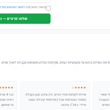
קראתי ומסכים/ה ל
תנאי השימוש ומדינ
שלחו פרטים — נחזור ת
 את השירות בדגש על מקצועיות הצוות, שקיפות המידע ותשואות עקביות לאורך שנים.
★★★★★
★★★★☆
י שאני
שירות לקוחות מהיר ונגיש. היה עיכוב קטן בקבלת
כבר 4 
 ההעברה
מסמכי הצטרפות אבל כשדחפתי קיבלתי מענה
ראיתי שהם 
 הפרש
מיידי. בסה"כ מרוצה.
מי שחושב ל