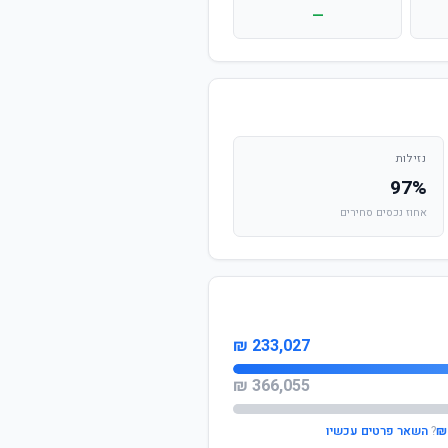
—
נזילות
97%
אחוז נכסים סחירים
233,027 ₪
366,055 ₪
?
השאר פרטים עכשיו