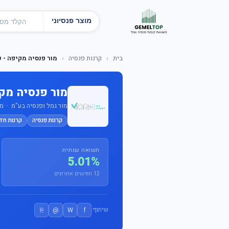
מוצר פנסיוני
בית
›
קרנות פנסיה
›
מור פנסיה מקיפה - כ
מור פנסיה מק
מור גמל ופנסיה בע"מ · מס' קו
קרנות פנסיה
קרנות חד
תשואה שנתית
5.01%
12 חודשים אחרונים
⎘
@
W
f
שיתוף: