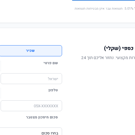
* החישוב מבוסס על תשואה שנתית ממוצעת של 5.01%. תשואות עבר אינן מבטיחות תשואות
כספי (שקלי)
שכיר
תשואה מוכחת, דמי ניהול תחרותיים ושירות מקצועי. נחזור אליכם תוך 24
שם פרטי
טלפון
סכום חיסכון מצטבר