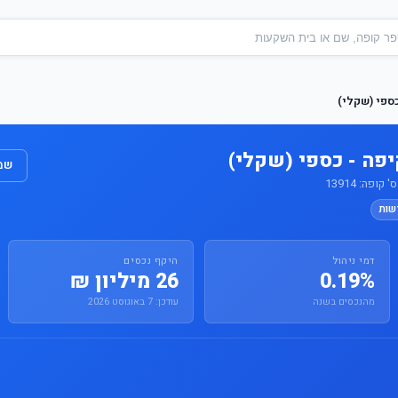
ספי (שקלי)
יפה - כספי (שקלי)
שמו
פה: 13914
שות
דמי ניהול
היקף נכסים
0.19%
26 מיליון ₪
מהנכסים בשנה
עודכן: 7 באוגוסט 2026