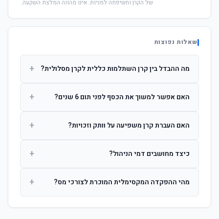
של הקרן וחשיפתה למניות. אינו מהווה המלצת השקעה.
שאלות נפוצות
+
מה ההבדל בין קרן השתלמות כללית לקרן מסלולית?
קרן כללית מנהלת את הכסף בפיזור רחב לפי שיקול דעת מנהל
+
האם אפשר למשוך את הכסף לפני תום 6 שנים?
ההשקעות. קרן מסלולית עוקבת אחרי מדד ספציפי ומאפשרת
לחוסך לבחור את רמת הסיכון בעצמו.
כן, אך משיכה לפני 6 שנות חברות תחויב במס הכנסה מלא על
+
האם העברת קרן משפיעה על וותק וזכויות?
הרווחים. לאחר 6 שנים ניתן למשוך פטור ממס עד לתקרה
הקבועה בחוק.
לא. העברת קרן בין חברות אינה מאפסת את ספירת שנות
+
כיצד מחושבים דמי הניהול?
החברות. הוותק ממשיך להיספר מיום ההפקדה הראשונה.
דמי הניהול נגבים כאחוז שנתי מהיתרה הצבורה. ניתן לנהל משא
+
מהי ההפקדה המקסימלית המוכרת לצורכי מס?
ומתן על שיעורם בעת הצטרפות.
לשכירים: המעסיק מפקיד עד 7.5% ממשכורת + 2.5% ניכוי
מהעובד. לעצמאים: עד 4.5% מההכנסה עם הטבת מס.