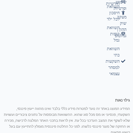
שימוש
חודשיות
השוואת
ופרטיות
חיסכון
מעקב
לכל ילד
שוק
השוואת
ההון |
קופות
גמלטופ
גמל
השוואת
בתי
השקעות
למסחר
עצמאי
גילוי נאות
המידע המוצג באתר זה נועד למטרות מידע כללי בלבד ואינו מהווה ייעוץ פיננסי,
השקעתי, פנסיוני או מס מכל סוג שהוא. ההשוואות מבוססות על נתונים ציבוריים ועשויות
שלא לשקף את המצב העדכני בכל עת. אין לראות בתכני האתר המלצה לרכישה, מכירה
או החזקה של מוצר פיננסי כלשהו. לפני כל החלטה פיננסית מומלץ להתייעץ עם בעל
רישיון מתאים.