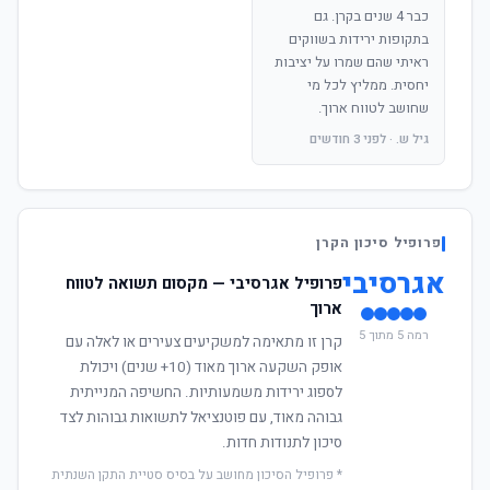
כבר 4 שנים בקרן. גם
בתקופות ירידות בשווקים
ראיתי שהם שמרו על יציבות
יחסית. ממליץ לכל מי
שחושב לטווח ארוך.
גיל ש. · לפני 3 חודשים
פרופיל סיכון הקרן
אגרסיבי
פרופיל אגרסיבי — מקסום תשואה לטווח
ארוך
רמה 5 מתוך 5
קרן זו מתאימה למשקיעים צעירים או לאלה עם
אופק השקעה ארוך מאוד (10+ שנים) ויכולת
לספוג ירידות משמעותיות. החשיפה המנייתית
גבוהה מאוד, עם פוטנציאל לתשואות גבוהות לצד
סיכון לתנודות חדות.
* פרופיל הסיכון מחושב על בסיס סטיית התקן השנתית