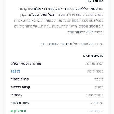
אודות הקרן
מור פנסיה כללית עוקבי מדדים עוקב מדדי אג"ח
היא קרנות
פנסיה הפועלת תחת ניהולה של
מור גמל ופנסיה בע"מ
. הקרן
מנהלת פורטפוליו מגוון הכולל מניות מקומיות ובינלאומיות, אגרות
חוב ונכסים נוספים. מדיניות ההשקעה שמה דגש על פיזור סיכונים
ומיטוב תשואה לטווח ארוך.
דמי הניהול עומדים על
0.18%
מהנכסים בשנה.
פרטים מזהים
חברה מנהלת
מור גמל ופנסיה בע"מ
מספר קופה
15272
סוג קרן
קרנות פנסיה
מסלול
קרנות כלליות
פרופיל סיכון
אגרסיבי
דמי ניהול
0.18% לשנה
היקף נכסים
0 מיליון ₪