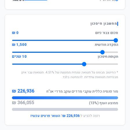
מחשבון חיסכון
0 ₪
סכום צבור כיום
1,500 ₪
הפקדה חודשית
10 שנים
תקופת חיסכון
* החישוב מבוסס על תשואה שנתית ממוצעת של 4.51%. תשואות עבר אינן
מבטיחות תשואות עתידיות. להמחשה בלבד.
226,936 ₪
מור פנסיה כללית עוקבי מדדים עוקב מדדי אג"ח
366,055 ₪
ממוצע הענף (13%)
רוצה להגיע ל-
226,936 ₪
?
השאר פרטים עכשיו