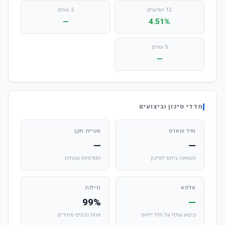
12 חודשים
3 שנים
—
4.51%
5 שנים
—
מדדי סיכון וביצועים
מדד שארפ
סטיית תקן
—
—
תשואה ביחס לסיכון
תנודתיות שנתית
אלפא
נזילות
99%
—
ביצוע עודף על מדד ייחוס
אחוז נכסים סחירים