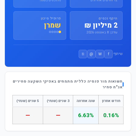
12 חודשים אחרונים
מהנכסים בשנה
היקף נכסים
פרופיל סיכון
2 מיליון ₪
שמרן
עודכן: 8 באוגוסט 2026
⎘
@
W
f
שיתוף:
תשואות מור פנסיה כללית מתמחים באפיקי השקעה סחירים
אג"ח סחיר
חודש אחרון
שנה אחרונה
3 שנים (שנתי)
5 שנים (שנתי)
—
—
6.63%
0.16%