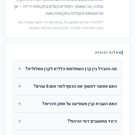
נמוכה, מה שאומר הפסדים קטנים בתקופות ירידה — אך
גם תשואות מוגבלות בתקופות גאות.
* פרופיל הסיכון מחושב על בסיס סטיית התקן השנתית של
הקרן וחשיפתה למניות. אינו מהווה המלצת השקעה.
שאלות נפוצות
+
מה ההבדל בין קרן השתלמות כללית לקרן מסלולית?
קרן כללית מנהלת את הכסף בפיזור רחב לפי שיקול דעת מנהל
+
האם אפשר למשוך את הכסף לפני תום 6 שנים?
ההשקעות. קרן מסלולית עוקבת אחרי מדד ספציפי ומאפשרת
לחוסך לבחור את רמת הסיכון בעצמו.
כן, אך משיכה לפני 6 שנות חברות תחויב במס הכנסה מלא על
+
האם העברת קרן משפיעה על וותק וזכויות?
הרווחים. לאחר 6 שנים ניתן למשוך פטור ממס עד לתקרה
הקבועה בחוק.
לא. העברת קרן בין חברות אינה מאפסת את ספירת שנות
+
כיצד מחושבים דמי הניהול?
החברות. הוותק ממשיך להיספר מיום ההפקדה הראשונה.
דמי הניהול נגבים כאחוז שנתי מהיתרה הצבורה. ניתן לנהל משא