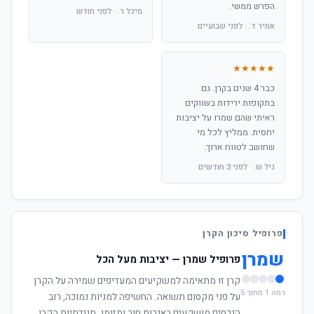
הפרש ממשי.
מיכל ר. · לפני חודש
אמיר ד. · לפני שבועיים
★★★★★
כבר 4 שנים בקרן. גם
בתקופות ירידות בשווקים
ראיתי שהם שמרו על יציבות
יחסית. ממליץ לכל מי
שחושב לטווח ארוך.
גיל ש. · לפני 3 חודשים
פרופיל סיכון הקרן
שמרן
פרופיל שמרן — יציבות מעל הכל
קרן זו מתאימה למשקיעים המעדיפים שמירה על הקרן
רמה 1 מתוך 5
על פני מקסום תשואה. החשיפה למניות נמוכה, רוב
הנכסים מושקעים באגרות חוב ומזומן. תנודתיות הקרן