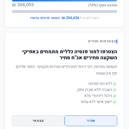
366,055 ₪
ממוצע הענף (13%)
רוצה להגיע ל-
254,434 ₪
?
השאר פרטים עכשיו
הצטרפות ופנייה
הצטרפו למור פנסיה כללית מתמחים באפיקי
השקעה סחירים אג"ח סחיר
תשואה מוכחת, דמי ניהול תחרותיים ושירות מקצועי. נחזור אליכם
תוך 24 שעות.
ללא דמי פתיחה
✓
העברה ללא אובדן וותק
✓
ניהול דיגיטלי מלא
✓
ייעוץ אישי ללא עלות
✓
שכיר
עצמאי