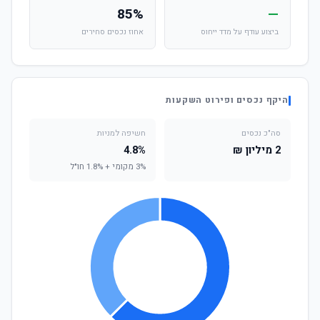
85%
—
ביצוע עודף על מדד ייחוס
אחוז נכסים סחירים
היקף נכסים ופירוט השקעות
סה"כ נכסים
חשיפה למניות
2 מיליון ₪
4.8%
3% מקומי + 1.8% חו"ל