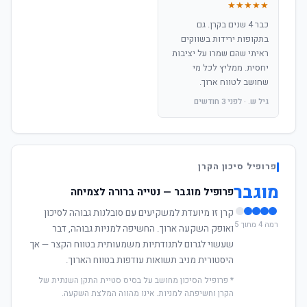
★★★★★
כבר 4 שנים בקרן. גם
בתקופות ירידות בשווקים
ראיתי שהם שמרו על יציבות
יחסית. ממליץ לכל מי
שחושב לטווח ארוך.
גיל ש. · לפני 3 חודשים
פרופיל סיכון הקרן
מוגבר
פרופיל מוגבר — נטייה ברורה לצמיחה
קרן זו מיועדת למשקיעים עם סובלנות גבוהה לסיכון
רמה 4 מתוך 5
ואופק השקעה ארוך. החשיפה למניות גבוהה, דבר
שעשוי לגרום לתנודתיות משמעותית בטווח הקצר — אך
היסטורית מניב תשואות עודפות בטווח הארוך.
* פרופיל הסיכון מחושב על בסיס סטיית התקן השנתית של
הקרן וחשיפתה למניות. אינו מהווה המלצת השקעה.