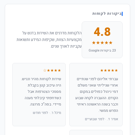
ביקורות לקוחות
4.8
הלקוחות מדרגים את השירות בדגש על
מקצועיות הצוות, שקיפות המידע ותשואות
★★★★★
עקביות לאורך שנים.
23 ביקורות Google
★★★★☆
★★★★★
עברתי אליהם לפני שנתיים
שירות לקוחות מהיר ונגיש.
אחרי שגיליתי שאני משלם
היה עיכוב קטן בקבלת
דמי ניהול כפולים במקום
מסמכי הצטרפות אבל
הקודם. ההעברה לקחה שבוע
כשדחפתי קיבלתי מענה
וכבר בשנה הראשונה ראיתי
מיידי. בסה"כ מרוצה.
הפרש ממשי.
מיכל ר. · לפני חודש
אמיר ד. · לפני שבועיים