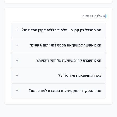
שאלות נפוצות
+
מה ההבדל בין קרן השתלמות כללית לקרן מסלולית?
קרן כללית מנהלת את הכסף בפיזור רחב לפי שיקול דעת מנהל
+
האם אפשר למשוך את הכסף לפני תום 6 שנים?
ההשקעות. קרן מסלולית עוקבת אחרי מדד ספציפי ומאפשרת
לחוסך לבחור את רמת הסיכון בעצמו.
כן, אך משיכה לפני 6 שנות חברות תחויב במס הכנסה מלא על
+
האם העברת קרן משפיעה על וותק וזכויות?
הרווחים. לאחר 6 שנים ניתן למשוך פטור ממס עד לתקרה
הקבועה בחוק.
לא. העברת קרן בין חברות אינה מאפסת את ספירת שנות
+
כיצד מחושבים דמי הניהול?
החברות. הוותק ממשיך להיספר מיום ההפקדה הראשונה.
דמי הניהול נגבים כאחוז שנתי מהיתרה הצבורה. ניתן לנהל משא
+
מהי ההפקדה המקסימלית המוכרת לצורכי מס?
ומתן על שיעורם בעת הצטרפות.
לשכירים: המעסיק מפקיד עד 7.5% ממשכורת + 2.5% ניכוי
מהעובד. לעצמאים: עד 4.5% מההכנסה עם הטבת מס.