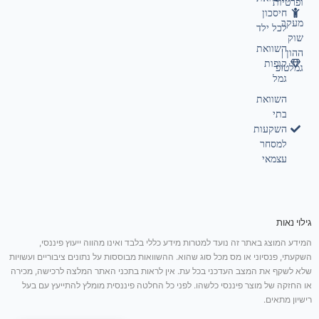
ופרטיות
חיסכון
מעקב
לכל ילד
שוק
השוואת
ההון |
קופות
גמלטופ
גמל
השוואת
בתי
השקעות
למסחר
עצמאי
גילוי נאות
המידע המוצג באתר זה נועד למטרות מידע כללי בלבד ואינו מהווה ייעוץ פיננסי,
השקעתי, פנסיוני או מס מכל סוג שהוא. ההשוואות מבוססות על נתונים ציבוריים ועשויות
שלא לשקף את המצב העדכני בכל עת. אין לראות בתכני האתר המלצה לרכישה, מכירה
או החזקה של מוצר פיננסי כלשהו. לפני כל החלטה פיננסית מומלץ להתייעץ עם בעל
רישיון מתאים.