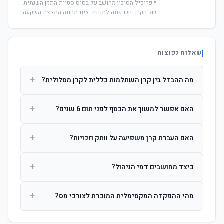
* פרופיל הסיכון מחושב על בסיס סטיית התקן השנתית
של הקרן וחשיפתה למניות. אינו מהווה המלצת השקעה.
שאלות נפוצות
+
מה ההבדל בין קרן השתלמות כללית לקרן מסלולית?
קרן כללית מנהלת את הכסף בפיזור רחב לפי שיקול דעת מנהל
+
האם אפשר למשוך את הכסף לפני תום 6 שנים?
ההשקעות. קרן מסלולית עוקבת אחרי מדד ספציפי ומאפשרת
לחוסך לבחור את רמת הסיכון בעצמו.
כן, אך משיכה לפני 6 שנות חברות תחויב במס הכנסה מלא על
+
האם העברת קרן משפיעה על וותק וזכויות?
הרווחים. לאחר 6 שנים ניתן למשוך פטור ממס עד לתקרה
הקבועה בחוק.
לא. העברת קרן בין חברות אינה מאפסת את ספירת שנות
+
כיצד מחושבים דמי הניהול?
החברות. הוותק ממשיך להיספר מיום ההפקדה הראשונה.
דמי הניהול נגבים כאחוז שנתי מהיתרה הצבורה. ניתן לנהל משא
+
מהי ההפקדה המקסימלית המוכרת לצורכי מס?
ומתן על שיעורם בעת הצטרפות.
לשכירים: המעסיק מפקיד עד 7.5% ממשכורת + 2.5% ניכוי