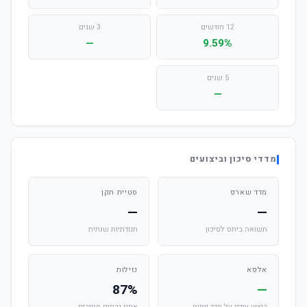
12 חודשים
3 שנים
—
9.59%
5 שנים
—
מדדי סיכון וביצועים
מדד שארפ
סטיית תקן
—
—
תשואה ביחס לסיכון
תנודתיות שנתית
אלפא
נזילות
87%
—