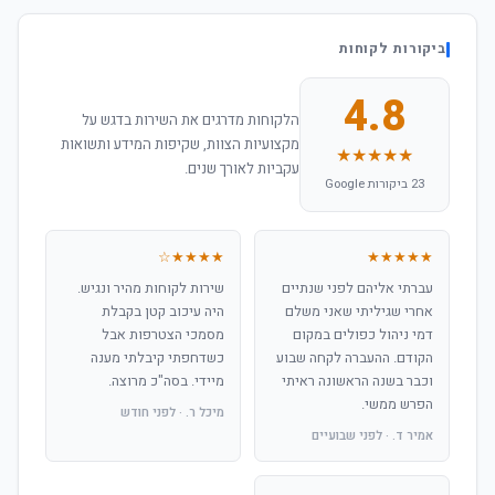
ביקורות לקוחות
4.8
הלקוחות מדרגים את השירות בדגש על
מקצועיות הצוות, שקיפות המידע ותשואות
★★★★★
עקביות לאורך שנים.
23 ביקורות Google
★★★★☆
★★★★★
עברתי אליהם לפני שנתיים
שירות לקוחות מהיר ונגיש.
אחרי שגיליתי שאני משלם
היה עיכוב קטן בקבלת
דמי ניהול כפולים במקום
מסמכי הצטרפות אבל
הקודם. ההעברה לקחה שבוע
כשדחפתי קיבלתי מענה
וכבר בשנה הראשונה ראיתי
מיידי. בסה"כ מרוצה.
הפרש ממשי.
מיכל ר. · לפני חודש
אמיר ד. · לפני שבועיים