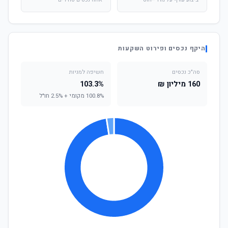
ביצוע עודף על מדד ייחוס
אחוז נכסים סחירים
היקף נכסים ופירוט השקעות
סה"כ נכסים
חשיפה למניות
160 מיליון ₪
103.3%
100.8% מקומי + 2.5% חו"ל