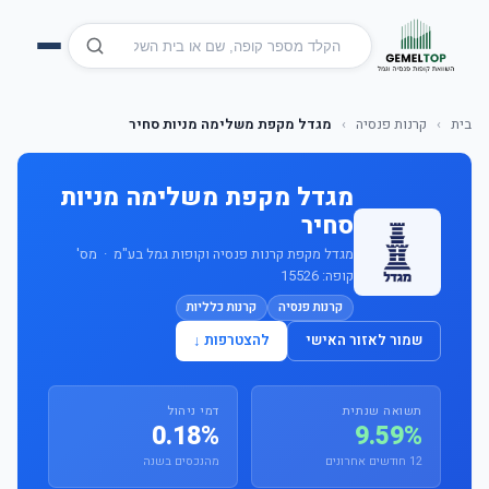
בית
›
קרנות פנסיה
›
מגדל מקפת משלימה מניות סחיר
מגדל מקפת משלימה מניות
סחיר
מגדל מקפת קרנות פנסיה וקופות גמל בע"מ · מס'
קופה: 15526
קרנות פנסיה
קרנות כלליות
שמור לאזור האישי
להצטרפות ↓
תשואה שנתית
דמי ניהול
0.18%
9.59%
12 חודשים אחרונים
מהנכסים בשנה