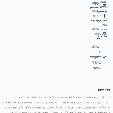
תנאי
תשואות
חיסכון
שימוש
חודשיות
השוואת
ופרטיות
חיסכון
מעקב
לכל ילד
שוק
השוואת
ההון |
קופות
גמלטופ
גמל
השוואת
בתי
השקעות
למסחר
עצמאי
גילוי נאות
המידע המוצג באתר זה נועד למטרות מידע כללי בלבד ואינו מהווה ייעוץ פיננסי,
השקעתי, פנסיוני או מס מכל סוג שהוא. ההשוואות מבוססות על נתונים ציבוריים ועשויות
שלא לשקף את המצב העדכני בכל עת. אין לראות בתכני האתר המלצה לרכישה, מכירה
או החזקה של מוצר פיננסי כלשהו. לפני כל החלטה פיננסית מומלץ להתייעץ עם בעל