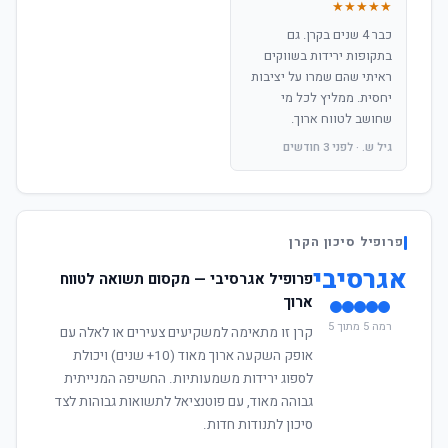
★★★★★
כבר 4 שנים בקרן. גם
בתקופות ירידות בשווקים
ראיתי שהם שמרו על יציבות
יחסית. ממליץ לכל מי
שחושב לטווח ארוך.
גיל ש. · לפני 3 חודשים
פרופיל סיכון הקרן
אגרסיבי
פרופיל אגרסיבי — מקסום תשואה לטווח
ארוך
רמה 5 מתוך 5
קרן זו מתאימה למשקיעים צעירים או לאלה עם
אופק השקעה ארוך מאוד (10+ שנים) ויכולת
לספוג ירידות משמעותיות. החשיפה המנייתית
גבוהה מאוד, עם פוטנציאל לתשואות גבוהות לצד
סיכון לתנודות חדות.