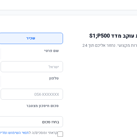
מדד S1;P500
שכיר
תשואה מוכחת, דמי ניהול תחרותיים ושירות מקצועי. נחזור אליכם תוך 24
שם פרטי
טלפון
סכום חיסכון מצטבר
קראתי ומסכים/ה ל
תנאי השימוש ומדינ