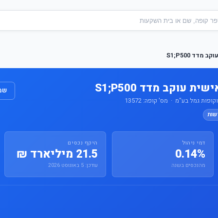
דד S1;P500
 עוקב מדד S1;P500
שמו
ות גמל בע"מ · מס' קופה: 13572
שות
דמי ניהול
היקף נכסים
0.14%
21.5 מיליארד ₪
מהנכסים בשנה
עודכן: 5 באוגוסט 2026