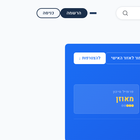
הרשמה
כניסה
השוואת קופות גמל
השוואת בתי השקעות למסחר עצמאי
ר לאזור האישי
להצטרפות ↓
מאמרים ומדריכים
תשואות היסטוריות
פרופיל סיכון
מעקב שוק ההון | גמלטופ
מאוזן
תנאי שימוש
אודות גמל טופ