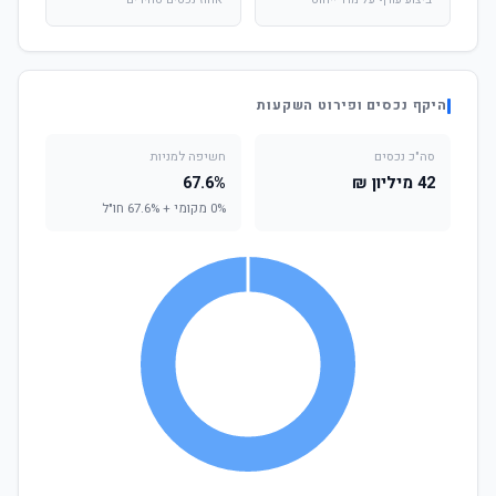
ביצוע עודף על מדד ייחוס
אחוז נכסים סחירים
היקף נכסים ופירוט השקעות
סה"כ נכסים
חשיפה למניות
42 מיליון ₪
67.6%
0% מקומי + 67.6% חו"ל