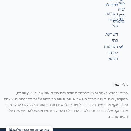
מעקב
לכל ילד
שוק
השוואת
ההון |
קופות
גמלטופ
גמל
השוואת
בתי
השקעות
למסחר
עצמאי
גילוי נאות
המידע המוצג באתר זה נועד למטרות מידע כללי בלבד ואינו מהווה ייעוץ פיננסי,
השקעתי, פנסיוני או מס מכל סוג שהוא. ההשוואות מבוססות על נתונים ציבוריים ועשויות
שלא לשקף את המצב העדכני בכל עת. אין לראות בתכני האתר המלצה לרכישה, מכירה
או החזקה של מוצר פיננסי כלשהו. לפני כל החלטה פיננסית מומלץ להתייעץ עם בעל
רישיון מתאים.
בואו נבדוק את הקרן שלכם 📊