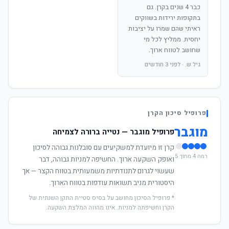
כבר 4 שנים בקרן. גם
בתקופות ירידות בשווקים
ראיתי שהם שמרו על יציבות
יחסית. ממליץ לכל מי
שחושב לטווח ארוך.
גיל ש. · לפני 3 חודשים
פרופיל סיכון הקרן
מוגבר
פרופיל מוגבר — נטייה ברורה לצמיחה
קרן זו מיועדת למשקיעים עם סובלנות גבוהה לסיכון
רמה 4 מתוך 5
ואופק השקעה ארוך. החשיפה למניות גבוהה, דבר
שעשוי לגרום לתנודתיות משמעותית בטווח הקצר — אך
היסטורית מניב תשואות עודפות בטווח הארוך.
* פרופיל הסיכון מחושב על בסיס סטיית התקן השנתית של
הקרן וחשיפתה למניות. אינו מהווה המלצת השקעה.