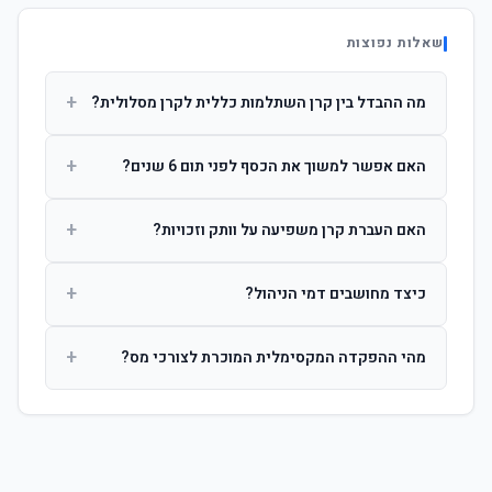
שאלות נפוצות
+
מה ההבדל בין קרן השתלמות כללית לקרן מסלולית?
קרן כללית מנהלת את הכסף בפיזור רחב לפי שיקול דעת מנהל
+
האם אפשר למשוך את הכסף לפני תום 6 שנים?
ההשקעות. קרן מסלולית עוקבת אחרי מדד ספציפי ומאפשרת
לחוסך לבחור את רמת הסיכון בעצמו.
כן, אך משיכה לפני 6 שנות חברות תחויב במס הכנסה מלא על
+
האם העברת קרן משפיעה על וותק וזכויות?
הרווחים. לאחר 6 שנים ניתן למשוך פטור ממס עד לתקרה
הקבועה בחוק.
לא. העברת קרן בין חברות אינה מאפסת את ספירת שנות
+
כיצד מחושבים דמי הניהול?
החברות. הוותק ממשיך להיספר מיום ההפקדה הראשונה.
דמי הניהול נגבים כאחוז שנתי מהיתרה הצבורה. ניתן לנהל משא
+
מהי ההפקדה המקסימלית המוכרת לצורכי מס?
ומתן על שיעורם בעת הצטרפות.
לשכירים: המעסיק מפקיד עד 7.5% ממשכורת + 2.5% ניכוי
מהעובד. לעצמאים: עד 4.5% מההכנסה עם הטבת מס.