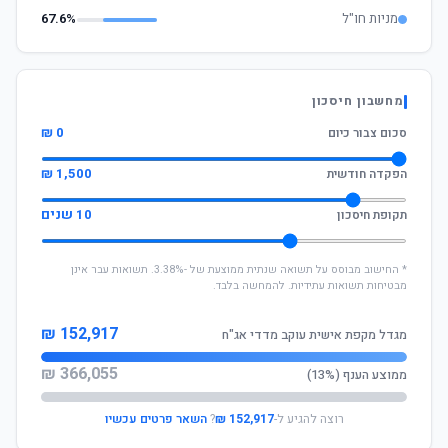
מניות חו"ל
67.6%
מחשבון חיסכון
0 ₪
סכום צבור כיום
1,500 ₪
הפקדה חודשית
10 שנים
תקופת חיסכון
* החישוב מבוסס על תשואה שנתית ממוצעת של -3.38%. תשואות עבר אינן
מבטיחות תשואות עתידיות. להמחשה בלבד.
152,917 ₪
מגדל מקפת אישית עוקב מדדי אג"ח
366,055 ₪
ממוצע הענף (13%)
רוצה להגיע ל-
152,917 ₪
?
השאר פרטים עכשיו