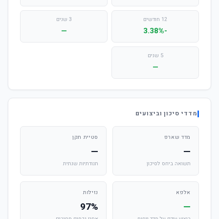
12 חודשים
3 שנים
—
-3.38%
5 שנים
—
מדדי סיכון וביצועים
מדד שארפ
סטיית תקן
—
—
תשואה ביחס לסיכון
תנודתיות שנתית
אלפא
נזילות
97%
—