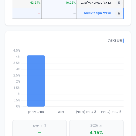
ה
ראל פנסיה - גילעד כללי
5
.14%
42.24%
16.25%
מ
גדל מקפת אישית עוקב מדדי אג"ח
6
—
—
—
תשואות
יוני 2026
3 חודשים
—
4.15%