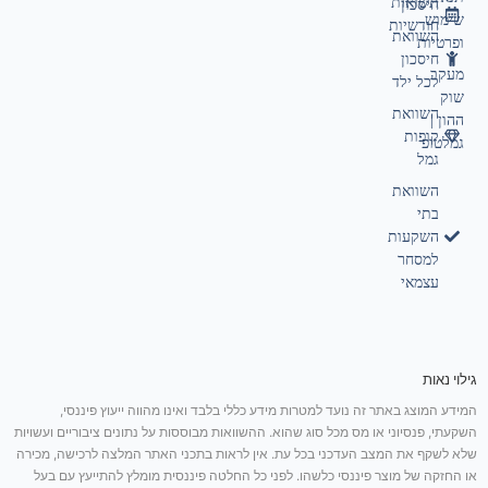
תשואות
חיסכון
שימוש
חודשיות
השוואת
ופרטיות
חיסכון
מעקב
לכל ילד
שוק
השוואת
ההון |
קופות
גמלטופ
גמל
השוואת
בתי
השקעות
למסחר
עצמאי
גילוי נאות
המידע המוצג באתר זה נועד למטרות מידע כללי בלבד ואינו מהווה ייעוץ פיננסי,
השקעתי, פנסיוני או מס מכל סוג שהוא. ההשוואות מבוססות על נתונים ציבוריים ועשויות
שלא לשקף את המצב העדכני בכל עת. אין לראות בתכני האתר המלצה לרכישה, מכירה
או החזקה של מוצר פיננסי כלשהו. לפני כל החלטה פיננסית מומלץ להתייעץ עם בעל