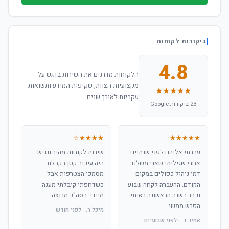
ביקורות לקוחות
4.8
הלקוחות מדרגים את השירות בדגש על
מקצועיות הצוות, שקיפות המידע ותשואות
★★★★★
עקביות לאורך שנים.
23 ביקורות Google
★★★★☆
★★★★★
עברתי אליהם לפני שנתיים
שירות לקוחות מהיר ונגיש.
אחרי שגיליתי שאני משלם
היה עיכוב קטן בקבלת
דמי ניהול כפולים במקום
מסמכי הצטרפות אבל
הקודם. ההעברה לקחה שבוע
כשדחפתי קיבלתי מענה
וכבר בשנה הראשונה ראיתי
מיידי. בסה"כ מרוצה.
הפרש ממשי.
מיכל ר. · לפני חודש
אמיר ד. · לפני שבועיים