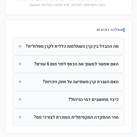
הקרן וחשיפתה למניות. אינו מהווה המלצת השקעה.
שאלות נפוצות
+
מה ההבדל בין קרן השתלמות כללית לקרן מסלולית?
קרן כללית מנהלת את הכסף בפיזור רחב לפי שיקול דעת מנהל
+
האם אפשר למשוך את הכסף לפני תום 6 שנים?
ההשקעות. קרן מסלולית עוקבת אחרי מדד ספציפי ומאפשרת
לחוסך לבחור את רמת הסיכון בעצמו.
כן, אך משיכה לפני 6 שנות חברות תחויב במס הכנסה מלא על
+
האם העברת קרן משפיעה על וותק וזכויות?
הרווחים. לאחר 6 שנים ניתן למשוך פטור ממס עד לתקרה
הקבועה בחוק.
לא. העברת קרן בין חברות אינה מאפסת את ספירת שנות
+
כיצד מחושבים דמי הניהול?
החברות. הוותק ממשיך להיספר מיום ההפקדה הראשונה.
דמי הניהול נגבים כאחוז שנתי מהיתרה הצבורה. ניתן לנהל משא
+
מהי ההפקדה המקסימלית המוכרת לצורכי מס?
ומתן על שיעורם בעת הצטרפות.
לשכירים: המעסיק מפקיד עד 7.5% ממשכורת + 2.5% ניכוי
מהעובד. לעצמאים: עד 4.5% מההכנסה עם הטבת מס.