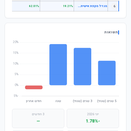
מ
גדל מקפת אישית מניות
6
.15%
62.01%
19.21%
תשואות
יוני 2026
3 חודשים
—
-1.78%