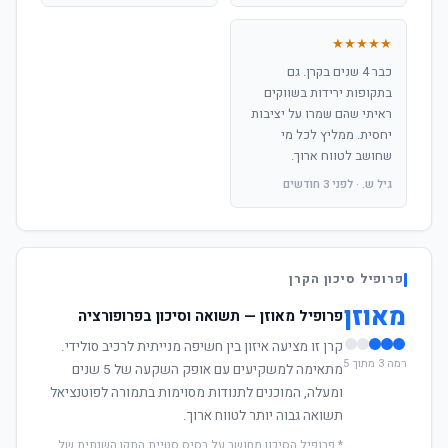
★★★★★
כבר 4 שנים בקרן. גם
בתקופות ירידות בשווקים
ראיתי שהם שמרו על יציבות
יחסית. ממליץ לכל מי
שחושב לטווח ארוך.
גיל ש. · לפני 3 חודשים
פרופיל סיכון הקרן
מאוזן
פרופיל מאוזן — תשואה וסיכון בפרופורציה
קרן זו מציעה איזון בין חשיפה מנייתית לרכיב סולידי.
רמה 3 מתוך 5
מתאימה למשקיעים עם אופק השקעה של 5 שנים
ומעלה, המוכנים לתנודות מסוימות בתמורה לפוטנציאל
תשואה גבוה יותר לטווח ארוך.
* פרופיל הסיכון מחושב על בסיס סטיית התקן השנתית של