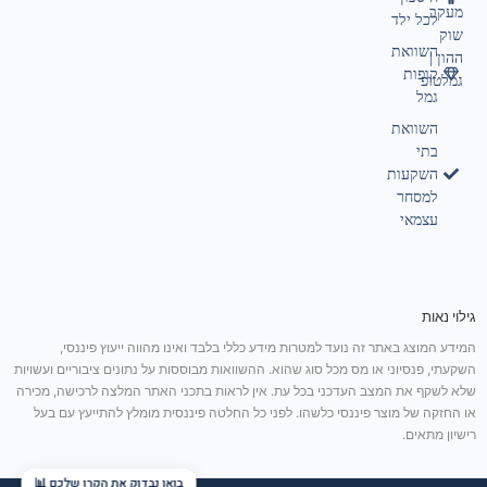
מעקב
לכל ילד
שוק
השוואת
ההון |
קופות
גמלטופ
גמל
השוואת
בתי
השקעות
למסחר
עצמאי
גילוי נאות
המידע המוצג באתר זה נועד למטרות מידע כללי בלבד ואינו מהווה ייעוץ פיננסי,
השקעתי, פנסיוני או מס מכל סוג שהוא. ההשוואות מבוססות על נתונים ציבוריים ועשויות
שלא לשקף את המצב העדכני בכל עת. אין לראות בתכני האתר המלצה לרכישה, מכירה
או החזקה של מוצר פיננסי כלשהו. לפני כל החלטה פיננסית מומלץ להתייעץ עם בעל
רישיון מתאים.
בואו נבדוק את הקרן שלכם 📊