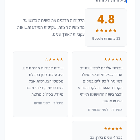
ביקורות לקוחות
4.8
הלקוחות מדרגים את השירות בדגש על
מקצועיות הצוות, שקיפות המידע ותשואות
★★★★★
עקביות לאורך שנים.
23 ביקורות Google
★★★★☆
★★★★★
עברתי אליהם לפני שנתיים
שירות לקוחות מהיר ונגיש.
אחרי שגיליתי שאני משלם
היה עיכוב קטן בקבלת
דמי ניהול כפולים במקום
מסמכי הצטרפות אבל
הקודם. ההעברה לקחה שבוע
כשדחפתי קיבלתי מענה
וכבר בשנה הראשונה ראיתי
מיידי. בסה"כ מרוצה.
הפרש ממשי.
מיכל ר. · לפני חודש
אמיר ד. · לפני שבועיים
★★★★★
כבר 4 שנים בקרן. גם