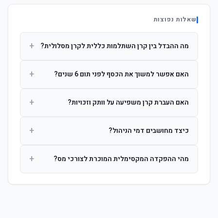
שאלות נפוצות
+
מה ההבדל בין קרן השתלמות כללית לקרן מסלולית?
קרן כללית מנהלת את הכסף בפיזור רחב לפי שיקול דעת מנהל
+
האם אפשר למשוך את הכסף לפני תום 6 שנים?
ההשקעות. קרן מסלולית עוקבת אחרי מדד ספציפי ומאפשרת
לחוסך לבחור את רמת הסיכון בעצמו.
כן, אך משיכה לפני 6 שנות חברות תחויב במס הכנסה מלא על
+
האם העברת קרן משפיעה על וותק וזכויות?
הרווחים. לאחר 6 שנים ניתן למשוך פטור ממס עד לתקרה
הקבועה בחוק.
לא. העברת קרן בין חברות אינה מאפסת את ספירת שנות
+
כיצד מחושבים דמי הניהול?
החברות. הוותק ממשיך להיספר מיום ההפקדה הראשונה.
דמי הניהול נגבים כאחוז שנתי מהיתרה הצבורה. ניתן לנהל משא
+
מהי ההפקדה המקסימלית המוכרת לצורכי מס?
ומתן על שיעורם בעת הצטרפות.
לשכירים: המעסיק מפקיד עד 7.5% ממשכורת + 2.5% ניכוי
מהעובד. לעצמאים: עד 4.5% מההכנסה עם הטבת מס.