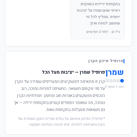
בתקופות ירידות בשווקים
ראיתי שהם שמרו על יציבות
יחסית. ממליץ לכל מי
שחושב לטווח ארוך.
גיל ש. · לפני 3 חודשים
פרופיל סיכון הקרן
שמרן
פרופיל שמרן — יציבות מעל הכל
קרן זו מתאימה למשקיעים המעדיפים שמירה על הקרן
רמה 1 מתוך 5
על פני מקסום תשואה. החשיפה למניות נמוכה, רוב
הנכסים מושקעים באגרות חוב ומזומן. תנודתיות הקרן
נמוכה, מה שאומר הפסדים קטנים בתקופות ירידה — אך
גם תשואות מוגבלות בתקופות גאות.
* פרופיל הסיכון מחושב על בסיס סטיית התקן השנתית של
הקרן וחשיפתה למניות. אינו מהווה המלצת השקעה.