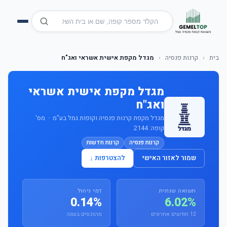
בית
›
קרנות פנסיה
›
מגדל מקפת אישית אשראי ואג"ח
מגדל מקפת אישית אשראי
ואג"ח
מגדל מקפת קרנות פנסיה וקופות גמל בע"מ · מס'
קופה: 2144
קרנות פנסיה
קרנות חדשות
שמור לאזור האישי
להצטרפות ↓
תשואה שנתית
דמי ניהול
0.14%
6.02%
12 חודשים אחרונים
מהנכסים בשנה