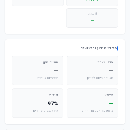
5 שנים
—
מדדי סיכון וביצועים
מדד שארפ
סטיית תקן
—
—
תשואה ביחס לסיכון
תנודתיות שנתית
אלפא
נזילות
97%
—
ביצוע עודף על מדד ייחוס
אחוז נכסים סחירים