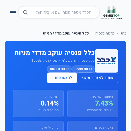
בית
›
קרנות פנסיה
›
כלל פנסיה עוקב מדדי מניות
כלל פנסיה עוקב מדדי מניות
כלל פנסיה וגמל בע"מ · מס' קופה: 15092
קרנות פנסיה
קרנות חדשות
שמור לאזור האישי
להצטרפות ↓
תשואה שנתית
דמי ניהול
0.14%
7.43%
12 חודשים אחרונים
מהנכסים בשנה
היקף נכסים
פרופיל סיכון