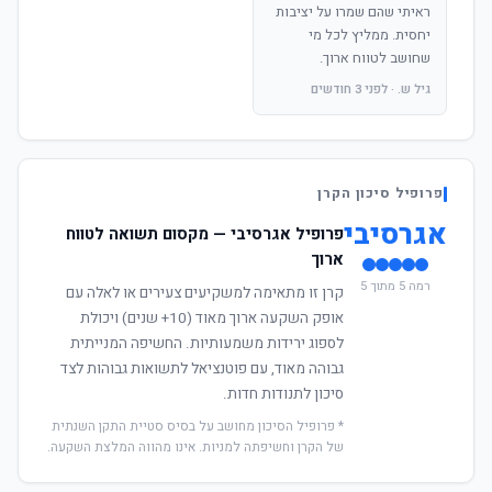
ראיתי שהם שמרו על יציבות
יחסית. ממליץ לכל מי
שחושב לטווח ארוך.
גיל ש. · לפני 3 חודשים
פרופיל סיכון הקרן
אגרסיבי
פרופיל אגרסיבי — מקסום תשואה לטווח
ארוך
רמה 5 מתוך 5
קרן זו מתאימה למשקיעים צעירים או לאלה עם
אופק השקעה ארוך מאוד (10+ שנים) ויכולת
לספוג ירידות משמעותיות. החשיפה המנייתית
גבוהה מאוד, עם פוטנציאל לתשואות גבוהות לצד
סיכון לתנודות חדות.
* פרופיל הסיכון מחושב על בסיס סטיית התקן השנתית
של הקרן וחשיפתה למניות. אינו מהווה המלצת השקעה.