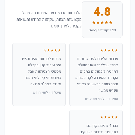
4.8
הלקוחות מדרגים את השירות בדגש על
מקצועיות הצוות, שקיפות המידע ותשואות
★★★★★
עקביות לאורך שנים.
23 ביקורות Google
★★★★☆
★★★★★
עברתי אליהם לפני שנתיים
שירות לקוחות מהיר ונגיש.
אחרי שגיליתי שאני משלם
היה עיכוב קטן בקבלת
דמי ניהול כפולים במקום
מסמכי הצטרפות אבל
הקודם. ההעברה לקחה שבוע
כשדחפתי קיבלתי מענה
וכבר בשנה הראשונה ראיתי
מיידי. בסה"כ מרוצה.
הפרש ממשי.
מיכל ר. · לפני חודש
אמיר ד. · לפני שבועיים
★★★★★
כבר 4 שנים בקרן. גם
בתקופות ירידות בשווקים