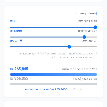
מחשבון חיסכון
0 ₪
סכום צבור כיום
1,500 ₪
הפקדה חודשית
10 שנים
תקופת חיסכון
* החישוב מבוסס על תשואה שנתית ממוצעת של 7.43%. תשואות עבר אינן
מבטיחות תשואות עתידיות. להמחשה בלבד.
265,845 ₪
כלל פנסיה עוקב מדדי מניות
366,055 ₪
ממוצע הענף (13%)
רוצה להגיע ל-
265,845 ₪
?
השאר פרטים עכשיו