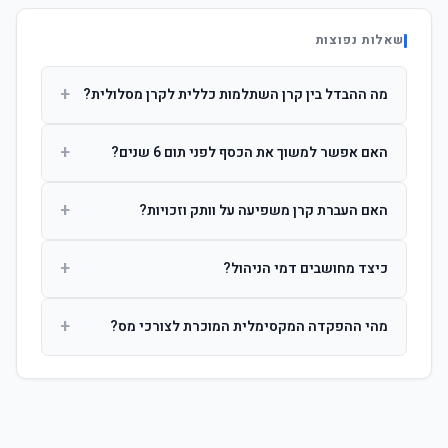
שאלות נפוצות
+
מה ההבדל בין קרן השתלמות כללית לקרן מסלולית?
קרן כללית מנהלת את הכסף בפיזור רחב לפי שיקול דעת מנהל
+
האם אפשר למשוך את הכסף לפני תום 6 שנים?
ההשקעות. קרן מסלולית עוקבת אחרי מדד ספציפי ומאפשרת
לחוסך לבחור את רמת הסיכון בעצמו.
כן, אך משיכה לפני 6 שנות חברות תחויב במס הכנסה מלא על
+
האם העברת קרן משפיעה על וותק וזכויות?
הרווחים. לאחר 6 שנים ניתן למשוך פטור ממס עד לתקרה
הקבועה בחוק.
לא. העברת קרן בין חברות אינה מאפסת את ספירת שנות
+
כיצד מחושבים דמי הניהול?
החברות. הוותק ממשיך להיספר מיום ההפקדה הראשונה.
דמי הניהול נגבים כאחוז שנתי מהיתרה הצבורה. ניתן לנהל משא
+
מהי ההפקדה המקסימלית המוכרת לצורכי מס?
ומתן על שיעורם בעת הצטרפות.
לשכירים: המעסיק מפקיד עד 7.5% ממשכורת + 2.5% ניכוי
מהעובד. לעצמאים: עד 4.5% מההכנסה עם הטבת מס.